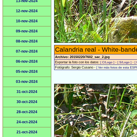
13-nov-2024
12-nov-2024
10-nov-2024
09-nov-2024
08-nov-2024
Calandria real - White-ban
07-nov-2024
Archivo: 20150220/7602_sac_2.jpg
06-nov-2024
Exportar la foto con los datos:
-
-
[ C/Logo ]
[ S/Logo ]
[
Fotógrafo: Sergio Cusano -
[ Ver más fotos de esta ESP
05-nov-2024
03-nov-2024
31-oct-2024
30-oct-2024
28-oct-2024
24-oct-2024
21-oct-2024