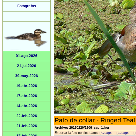
Fotógrafos
01-ago-2026
21-jul-2026
30-may-2026
19-abr-2026
17-abr-2026
14-abr-2026
22-feb-2026
Pato de collar - Ringed Teal
21-feb-2026
Archivo: 20150220/1306_sac_1.jpg
Exportar la foto con los datos:
-
-
[ C/Logo ]
[ S/Logo ]
[