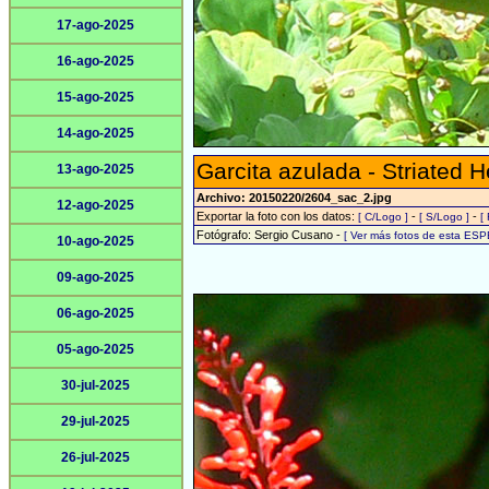
17-ago-2025
16-ago-2025
15-ago-2025
14-ago-2025
Garcita azulada - Striated 
13-ago-2025
Archivo: 20150220/2604_sac_2.jpg
12-ago-2025
Exportar la foto con los datos:
-
-
[ C/Logo ]
[ S/Logo ]
[
Fotógrafo: Sergio Cusano -
[ Ver más fotos de esta ESP
10-ago-2025
09-ago-2025
06-ago-2025
05-ago-2025
30-jul-2025
29-jul-2025
26-jul-2025