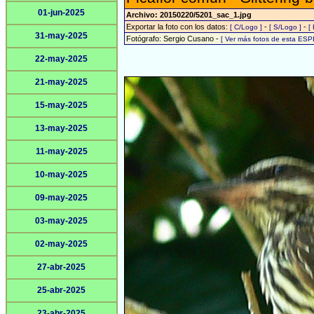
01-jun-2025
Archivo: 20150220/5201_sac_1.jpg
Exportar la foto con los datos:
-
-
[ C/Logo ]
[ S/Logo ]
[
31-may-2025
Fotógrafo: Sergio Cusano -
[ Ver más fotos de esta ESP
22-may-2025
21-may-2025
15-may-2025
13-may-2025
11-may-2025
10-may-2025
09-may-2025
03-may-2025
02-may-2025
27-abr-2025
25-abr-2025
23-abr-2025