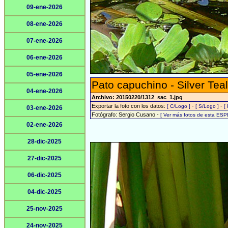
09-ene-2026
08-ene-2026
07-ene-2026
06-ene-2026
05-ene-2026
Pato capuchino - Silver Teal
04-ene-2026
Archivo: 20150220/1312_sac_1.jpg
Exportar la foto con los datos:
-
-
[ C/Logo ]
[ S/Logo ]
[
03-ene-2026
Fotógrafo: Sergio Cusano -
[ Ver más fotos de esta ESP
02-ene-2026
28-dic-2025
27-dic-2025
06-dic-2025
04-dic-2025
25-nov-2025
24-nov-2025