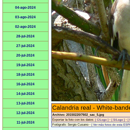
04-ago-2024
03-ago-2024
02-ago-2024
28-jul-2024
27-jul-2024
20-jul-2024
19-jul-2024
18-jul-2024
16-jul-2024
14-jul-2024
13-jul-2024
Calandria real - White-ban
12-jul-2024
Archivo: 20150220/7602_sac_5.jpg
Exportar la foto con los datos:
-
-
[ C/Logo ]
[ S/Logo ]
[
11-jul-2024
Fotógrafo: Sergio Cusano -
[ Ver más fotos de esta ESP