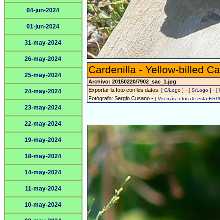
04-jun-2024
01-jun-2024
31-may-2024
26-may-2024
Cardenilla - Yellow-billed Ca
25-may-2024
Archivo: 20150220/7902_sac_1.jpg
Exportar la foto con los datos:
-
-
[ C/Logo ]
[ S/Logo ]
[
24-may-2024
Fotógrafo: Sergio Cusano -
[ Ver más fotos de esta ESP
23-may-2024
22-may-2024
19-may-2024
18-may-2024
14-may-2024
11-may-2024
10-may-2024