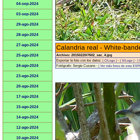
04-sep-2024
03-sep-2024
29-ago-2024
28-ago-2024
27-ago-2024
Calandria real - White-ban
25-ago-2024
Archivo: 20150220/7602_sac_4.jpg
Exportar la foto con los datos:
-
-
[ C/Logo ]
[ S/Logo ]
[
24-ago-2024
Fotógrafo: Sergio Cusano -
[ Ver más fotos de esta ESP
23-ago-2024
20-ago-2024
17-ago-2024
15-ago-2024
14-ago-2024
12-ago-2024
10-ago-2024