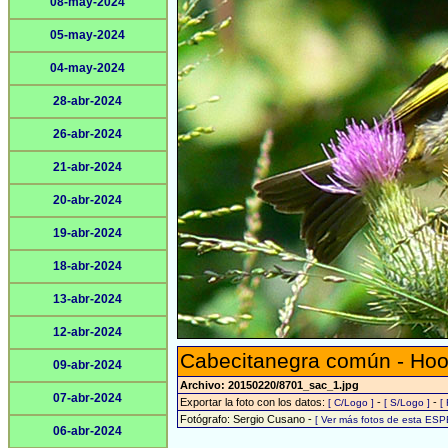
08-may-2024
05-may-2024
04-may-2024
28-abr-2024
26-abr-2024
21-abr-2024
20-abr-2024
19-abr-2024
18-abr-2024
13-abr-2024
12-abr-2024
Cabecitanegra común - Hoo
09-abr-2024
Archivo: 20150220/8701_sac_1.jpg
07-abr-2024
Exportar la foto con los datos:
-
-
[ C/Logo ]
[ S/Logo ]
[
Fotógrafo: Sergio Cusano -
[ Ver más fotos de esta ESP
06-abr-2024