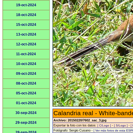
19-oct-2024
18-oct-2024
15-oct-2024
13-oct-2024
12-oct-2024
11-oct-2024
10-oct-2024
09-oct-2024
08-oct-2024
05-oct-2024
01-oct-2024
Calandria real - White-ban
30-sep-2024
Archivo: 20150220/7602_sac_3.jpg
29-sep-2024
Exportar la foto con los datos:
-
-
[ C/Logo ]
[ S/Logo ]
[
Fotógrafo: Sergio Cusano -
[ Ver más fotos de esta ESP
28-sep-2024