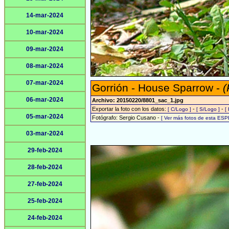
14-mar-2024
10-mar-2024
09-mar-2024
08-mar-2024
07-mar-2024
Gorrión - House Sparrow -
(
06-mar-2024
Archivo: 20150220/8801_sac_1.jpg
Exportar la foto con los datos:
-
-
[ C/Logo ]
[ S/Logo ]
[
05-mar-2024
Fotógrafo: Sergio Cusano -
[ Ver más fotos de esta ESP
03-mar-2024
29-feb-2024
28-feb-2024
27-feb-2024
25-feb-2024
24-feb-2024