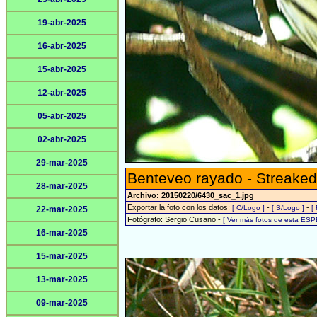
19-abr-2025
16-abr-2025
15-abr-2025
12-abr-2025
05-abr-2025
02-abr-2025
29-mar-2025
Benteveo rayado - Streaked
28-mar-2025
Archivo: 20150220/6430_sac_1.jpg
Exportar la foto con los datos:
-
-
[ C/Logo ]
[ S/Logo ]
[
22-mar-2025
Fotógrafo: Sergio Cusano -
[ Ver más fotos de esta ESP
16-mar-2025
15-mar-2025
13-mar-2025
09-mar-2025