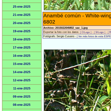
25-ene-2025
Anambé común - White-wing
21-ene-2025
6802
20-ene-2025
Archivo: 20150220/6802_sac_1.jpg
19-ene-2025
Exportar la foto con los datos:
-
-
[ C/Logo ]
[ S/Logo ]
[ 
Fotógrafo: Sergio Cusano -
[ Ver más fotos de esta ESPE
18-ene-2025
17-ene-2025
16-ene-2025
15-ene-2025
14-ene-2025
12-ene-2025
11-ene-2025
09-ene-2025
08-ene-2025