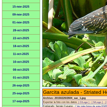
15-nov-2025
09-nov-2025
01-nov-2025
28-oct-2025
22-oct-2025
18-oct-2025
11-oct-2025
10-oct-2025
08-oct-2025
01-oct-2025
26-sep-2025
Garcita azulada - Striated 
25-sep-2025
Archivo: 20150220/2604_sac_1.jpg
17-sep-2025
Exportar la foto con los datos:
-
-
[ C/Logo ]
[ S/Logo ]
[
Fotógrafo: Sergio Cusano -
[ Ver más fotos de esta ESP