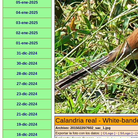
05-ene-2025
04-ene-2025
03-ene-2025
02-ene-2025
01-ene-2025
31-dic-2024
30-dic-2024
28-dic-2024
27-dic-2024
23-dic-2024
22-dic-2024
21-dic-2024
Calandria real - White-ban
19-dic-2024
Archivo: 20150220/7602_sac_1.jpg
Exportar la foto con los datos:
-
-
[ C/Logo ]
[ S/Logo ]
[
16-dic-2024