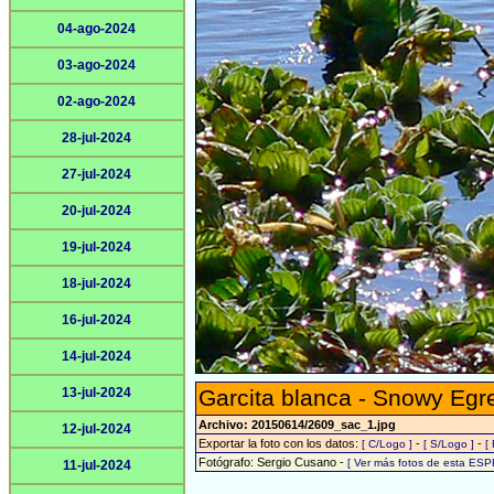
04-ago-2024
03-ago-2024
02-ago-2024
28-jul-2024
27-jul-2024
20-jul-2024
19-jul-2024
18-jul-2024
16-jul-2024
14-jul-2024
13-jul-2024
Garcita blanca - Snowy Egr
Archivo: 20150614/2609_sac_1.jpg
12-jul-2024
Exportar la foto con los datos:
-
-
[ C/Logo ]
[ S/Logo ]
[
Fotógrafo: Sergio Cusano -
[ Ver más fotos de esta ESP
11-jul-2024