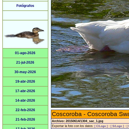
Fotógrafos
01-ago-2026
21-jul-2026
30-may-2026
19-abr-2026
17-abr-2026
14-abr-2026
22-feb-2026
Coscoroba - Coscoroba Sw
21-feb-2026
Archivo: 20150614/1304_sac_1.jpg
Exportar la foto con los datos:
-
-
[ C/Logo ]
[ S/Logo ]
[