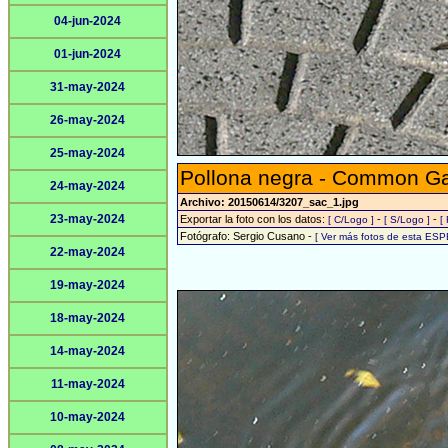
04-jun-2024
01-jun-2024
31-may-2024
26-may-2024
25-may-2024
Pollona negra - Common Gal
24-may-2024
Archivo: 20150614/3207_sac_1.jpg
23-may-2024
Exportar la foto con los datos:
-
-
[ C/Logo ]
[ S/Logo ]
[
Fotógrafo: Sergio Cusano -
[ Ver más fotos de esta ESP
22-may-2024
19-may-2024
18-may-2024
14-may-2024
11-may-2024
10-may-2024