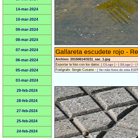
14-mar-2024
10-mar-2024
09-mar-2024
08-mar-2024
07-mar-2024
Gallareta escudete rojo - R
Archivo: 20150614/3211_sac_1.jpg
06-mar-2024
Exportar la foto con los datos:
-
-
[ C/Logo ]
[ S/Logo ]
[
Fotógrafo: Sergio Cusano -
05-mar-2024
[ Ver más fotos de esta ESP
03-mar-2024
29-feb-2024
28-feb-2024
27-feb-2024
25-feb-2024
24-feb-2024