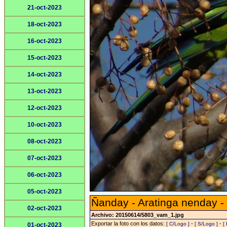
21-oct-2023
18-oct-2023
16-oct-2023
15-oct-2023
14-oct-2023
13-oct-2023
12-oct-2023
10-oct-2023
08-oct-2023
07-oct-2023
06-oct-2023
05-oct-2023
Ñanday - Aratinga nenday -
02-oct-2023
Archivo: 20150614/5803_vam_1.jpg
Exportar la foto con los datos:
-
-
[ C/Logo ]
[ S/Logo ]
[
01-oct-2023