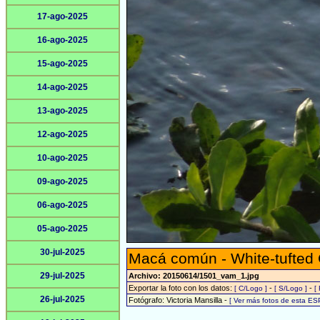
17-ago-2025
16-ago-2025
15-ago-2025
14-ago-2025
13-ago-2025
12-ago-2025
10-ago-2025
09-ago-2025
06-ago-2025
05-ago-2025
30-jul-2025
Macá común - White-tufted
29-jul-2025
Archivo: 20150614/1501_vam_1.jpg
Exportar la foto con los datos:
-
-
[ C/Logo ]
[ S/Logo ]
[
26-jul-2025
Fotógrafo: Victoria Mansilla -
[ Ver más fotos de esta ES