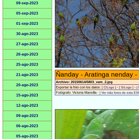
09-sep-2023
05-sep-2023
01-sep-2023
30-ago-2023
27-ago-2023
26-ago-2023
25-ago-2023
Ñanday - Aratinga nenday -
21-ago-2023
Archivo: 20150614/5803_vam_2.jpg
20-ago-2023
Exportar la foto con los datos:
-
-
[ C/Logo ]
[ S/Logo ]
[
Fotógrafo: Victoria Mansilla -
[ Ver más fotos de esta ES
15-ago-2023
12-ago-2023
09-ago-2023
06-ago-2023
05-ago-2023