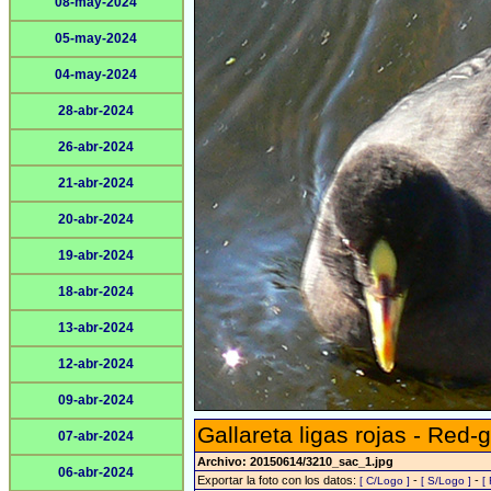
08-may-2024
05-may-2024
04-may-2024
28-abr-2024
26-abr-2024
21-abr-2024
20-abr-2024
19-abr-2024
18-abr-2024
13-abr-2024
12-abr-2024
09-abr-2024
Gallareta ligas rojas - Red-
07-abr-2024
Archivo: 20150614/3210_sac_1.jpg
06-abr-2024
Exportar la foto con los datos:
-
-
[ C/Logo ]
[ S/Logo ]
[