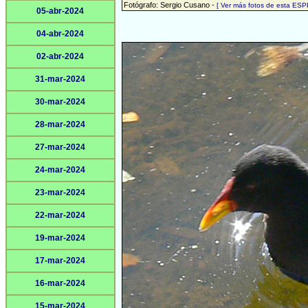
Fotógrafo: Sergio Cusano -
[ Ver más fotos de esta ESP
05-abr-2024
04-abr-2024
02-abr-2024
31-mar-2024
30-mar-2024
28-mar-2024
27-mar-2024
24-mar-2024
23-mar-2024
22-mar-2024
19-mar-2024
17-mar-2024
16-mar-2024
15-mar-2024