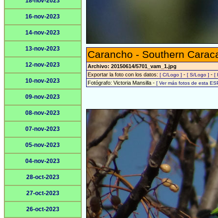
18-nov-2023
16-nov-2023
14-nov-2023
13-nov-2023
Carancho - Southern Carac
12-nov-2023
Archivo: 20150614/5701_vam_1.jpg
Exportar la foto con los datos:
-
-
[ C/Logo ]
[ S/Logo ]
[
10-nov-2023
Fotógrafo: Victoria Mansilla -
[ Ver más fotos de esta ES
09-nov-2023
08-nov-2023
07-nov-2023
05-nov-2023
04-nov-2023
28-oct-2023
27-oct-2023
26-oct-2023