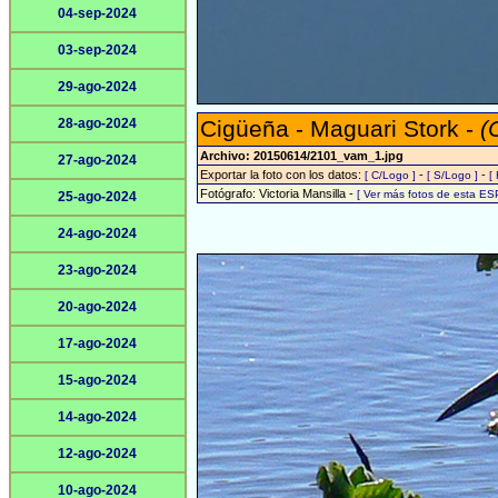
04-sep-2024
03-sep-2024
29-ago-2024
28-ago-2024
Cigüeña - Maguari Stork -
(
Archivo: 20150614/2101_vam_1.jpg
27-ago-2024
Exportar la foto con los datos:
-
-
[ C/Logo ]
[ S/Logo ]
[
Fotógrafo: Victoria Mansilla -
[ Ver más fotos de esta ES
25-ago-2024
24-ago-2024
23-ago-2024
20-ago-2024
17-ago-2024
15-ago-2024
14-ago-2024
12-ago-2024
10-ago-2024