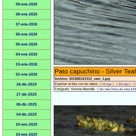
09-ene-2026
08-ene-2026
07-ene-2026
06-ene-2026
05-ene-2026
04-ene-2026
03-ene-2026
Pato capuchino - Silver Teal
02-ene-2026
Archivo: 20150614/1312_vam_1.jpg
Exportar la foto con los datos:
-
-
28-dic-2025
[ C/Logo ]
[ S/Logo ]
[
Fotógrafo: Victoria Mansilla -
[ Ver más fotos de esta ES
27-dic-2025
06-dic-2025
04-dic-2025
25-nov-2025
24-nov-2025