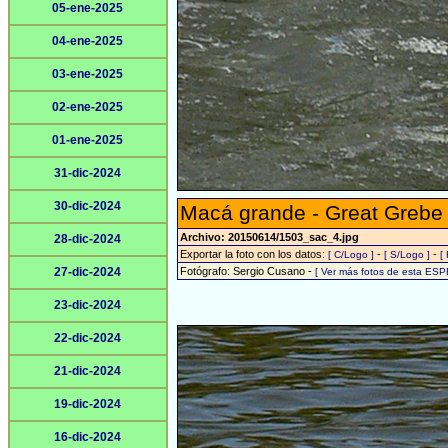
05-ene-2025
04-ene-2025
03-ene-2025
02-ene-2025
01-ene-2025
31-dic-2024
30-dic-2024
Macá grande - Great Grebe
Archivo: 20150614/1503_sac_4.jpg
28-dic-2024
Exportar la foto con los datos:
-
-
[ C/Logo ]
[ S/Logo ]
[
27-dic-2024
Fotógrafo: Sergio Cusano -
[ Ver más fotos de esta ESP
23-dic-2024
22-dic-2024
21-dic-2024
19-dic-2024
16-dic-2024