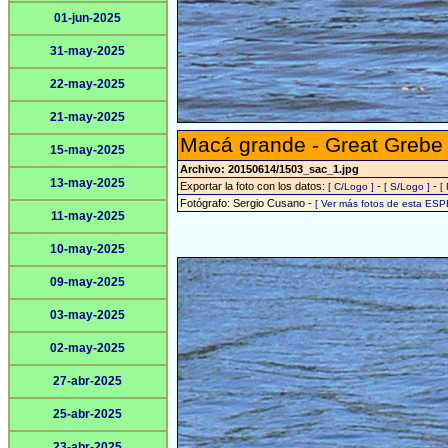
01-jun-2025
31-may-2025
22-may-2025
21-may-2025
Macá grande - Great Grebe
15-may-2025
Archivo: 20150614/1503_sac_1.jpg
13-may-2025
Exportar la foto con los datos:
-
-
[ C/Logo ]
[ S/Logo ]
[
Fotógrafo: Sergio Cusano -
[ Ver más fotos de esta ESP
11-may-2025
10-may-2025
09-may-2025
03-may-2025
02-may-2025
27-abr-2025
25-abr-2025
23-abr-2025