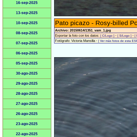
16-sep-2025
13-sep-2025
Pato picazo - Rosy-billed P
10-sep-2025
Archivo: 20150614/1351_vam_1.jpg
08-sep-2025
Exportar la foto con los datos:
-
-
[ C/Logo ]
[ S/Logo ]
[
Fotógrafo: Victoria Mansilla -
[ Ver más fotos de esta ES
07-sep-2025
06-sep-2025
05-sep-2025
30-ago-2025
29-ago-2025
28-ago-2025
27-ago-2025
26-ago-2025
23-ago-2025
22-ago-2025