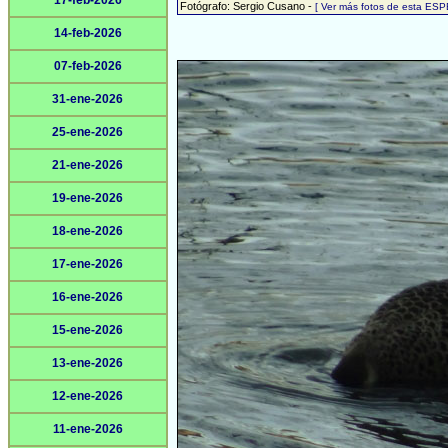
17-feb-2026
Fotógrafo: Sergio Cusano -
[ Ver más fotos de esta ESP
14-feb-2026
07-feb-2026
31-ene-2026
25-ene-2026
21-ene-2026
19-ene-2026
18-ene-2026
17-ene-2026
16-ene-2026
15-ene-2026
13-ene-2026
12-ene-2026
11-ene-2026