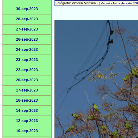
Fotógrafo: Victoria Mansilla -
[ Ver más fotos de esta ES
30-sep-2023
28-sep-2023
27-sep-2023
26-sep-2023
24-sep-2023
23-sep-2023
22-sep-2023
20-sep-2023
17-sep-2023
16-sep-2023
14-sep-2023
12-sep-2023
10-sep-2023