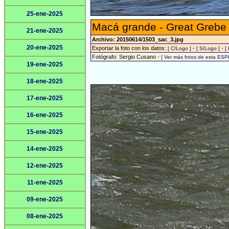
25-ene-2025
Macá grande - Great Grebe
21-ene-2025
Archivo: 20150614/1503_sac_3.jpg
20-ene-2025
Exportar la foto con los datos:
-
-
[ C/Logo ]
[ S/Logo ]
[
Fotógrafo: Sergio Cusano -
[ Ver más fotos de esta ESP
19-ene-2025
18-ene-2025
17-ene-2025
16-ene-2025
15-ene-2025
14-ene-2025
12-ene-2025
11-ene-2025
09-ene-2025
08-ene-2025