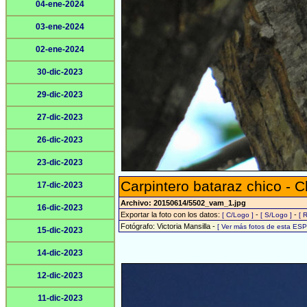
04-ene-2024
03-ene-2024
02-ene-2024
30-dic-2023
29-dic-2023
27-dic-2023
26-dic-2023
23-dic-2023
Carpintero bataraz chico -
17-dic-2023
Archivo: 20150614/5502_vam_1.jpg
16-dic-2023
Exportar la foto con los datos:
-
-
[ C/Logo ]
[ S/Logo ]
[ 
Fotógrafo: Victoria Mansilla -
[ Ver más fotos de esta ES
15-dic-2023
14-dic-2023
12-dic-2023
11-dic-2023