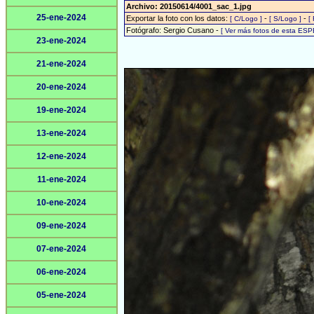
Archivo: 20150614/4001_sac_1.jpg
25-ene-2024
Exportar la foto con los datos:
-
-
[ C/Logo ]
[ S/Logo ]
[
Fotógrafo: Sergio Cusano -
[ Ver más fotos de esta ESP
23-ene-2024
21-ene-2024
20-ene-2024
19-ene-2024
13-ene-2024
12-ene-2024
11-ene-2024
10-ene-2024
09-ene-2024
07-ene-2024
06-ene-2024
05-ene-2024