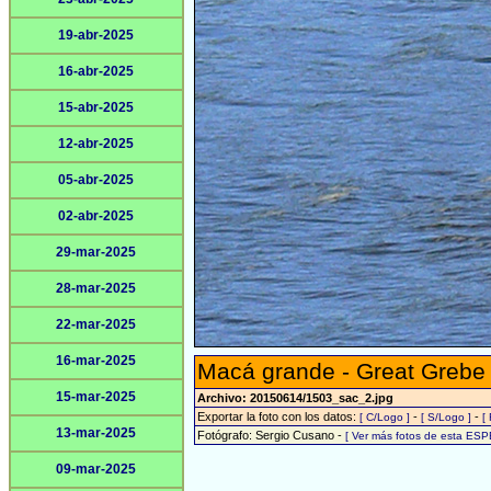
19-abr-2025
16-abr-2025
15-abr-2025
12-abr-2025
05-abr-2025
02-abr-2025
29-mar-2025
28-mar-2025
22-mar-2025
16-mar-2025
Macá grande - Great Grebe
15-mar-2025
Archivo: 20150614/1503_sac_2.jpg
Exportar la foto con los datos:
-
-
[ C/Logo ]
[ S/Logo ]
[
13-mar-2025
Fotógrafo: Sergio Cusano -
[ Ver más fotos de esta ESP
09-mar-2025