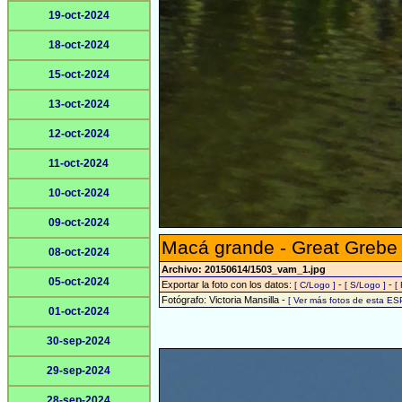
19-oct-2024
18-oct-2024
15-oct-2024
13-oct-2024
12-oct-2024
11-oct-2024
10-oct-2024
09-oct-2024
Macá grande - Great Grebe
08-oct-2024
Archivo: 20150614/1503_vam_1.jpg
05-oct-2024
Exportar la foto con los datos:
-
-
[ C/Logo ]
[ S/Logo ]
[
Fotógrafo: Victoria Mansilla -
[ Ver más fotos de esta ES
01-oct-2024
30-sep-2024
29-sep-2024
28-sep-2024