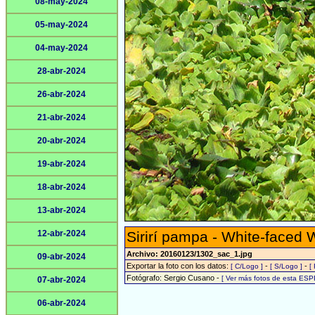
08-may-2024
05-may-2024
04-may-2024
28-abr-2024
26-abr-2024
21-abr-2024
20-abr-2024
19-abr-2024
18-abr-2024
13-abr-2024
12-abr-2024
Sirirí pampa - White-faced 
Archivo: 20160123/1302_sac_1.jpg
09-abr-2024
Exportar la foto con los datos:
-
-
[ C/Logo ]
[ S/Logo ]
[
Fotógrafo: Sergio Cusano -
[ Ver más fotos de esta ESP
07-abr-2024
06-abr-2024