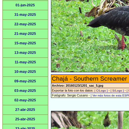
01-jun-2025
31-may-2025
22-may-2025
21-may-2025
15-may-2025
13-may-2025
11-may-2025
10-may-2025
Chajá - Southern Screamer
09-may-2025
Archivo: 20160123/1201_sac_5.jpg
03-may-2025
Exportar la foto con los datos:
-
-
[ C/Logo ]
[ S/Logo ]
[
Fotógrafo: Sergio Cusano -
[ Ver más fotos de esta ESP
02-may-2025
27-abr-2025
25-abr-2025
23-abr-2025