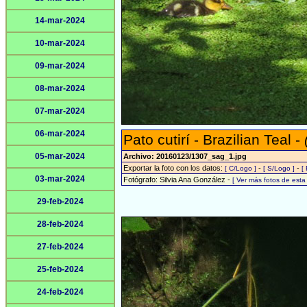
14-mar-2024
10-mar-2024
09-mar-2024
08-mar-2024
07-mar-2024
06-mar-2024
Pato cutirí - Brazilian Teal -
05-mar-2024
Archivo: 20160123/1307_sag_1.jpg
Exportar la foto con los datos:
-
-
[ C/Logo ]
[ S/Logo ]
[
03-mar-2024
Fotógrafo: Silvia Ana González -
[ Ver más fotos de est
29-feb-2024
28-feb-2024
27-feb-2024
25-feb-2024
24-feb-2024