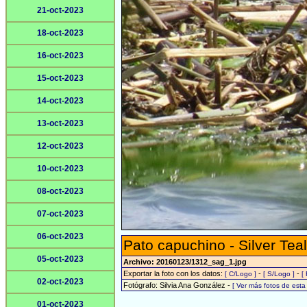
21-oct-2023
18-oct-2023
16-oct-2023
15-oct-2023
14-oct-2023
13-oct-2023
12-oct-2023
10-oct-2023
08-oct-2023
07-oct-2023
06-oct-2023
Pato capuchino - Silver Teal
05-oct-2023
Archivo: 20160123/1312_sag_1.jpg
Exportar la foto con los datos:
-
-
[ C/Logo ]
[ S/Logo ]
[
02-oct-2023
Fotógrafo: Silvia Ana González -
[ Ver más fotos de est
01-oct-2023