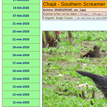
17-feb-2026
Chajá - Southern Screamer
14-feb-2026
Archivo: 20160123/1201_sac_1.jpg
Exportar la foto con los datos:
-
-
[ C/Logo ]
[ S/Logo ]
[
07-feb-2026
Fotógrafo: Sergio Cusano -
[ Ver más fotos de esta ESP
31-ene-2026
25-ene-2026
21-ene-2026
19-ene-2026
18-ene-2026
17-ene-2026
16-ene-2026
15-ene-2026
13-ene-2026
12-ene-2026
11-ene-2026