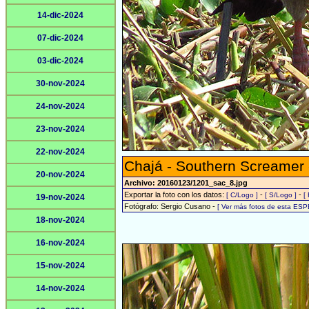
14-dic-2024
07-dic-2024
03-dic-2024
30-nov-2024
24-nov-2024
23-nov-2024
22-nov-2024
Chajá - Southern Screamer
20-nov-2024
Archivo: 20160123/1201_sac_8.jpg
Exportar la foto con los datos:
-
-
[ C/Logo ]
[ S/Logo ]
[
19-nov-2024
Fotógrafo: Sergio Cusano -
[ Ver más fotos de esta ESP
18-nov-2024
16-nov-2024
15-nov-2024
14-nov-2024