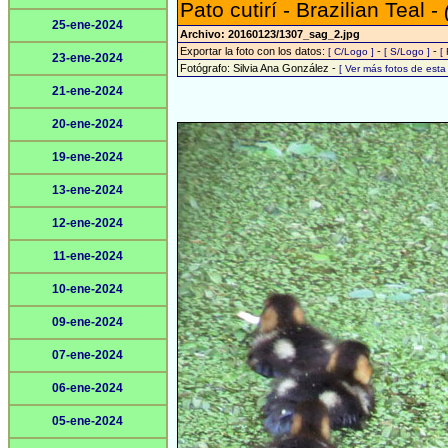
Pato cutirí - Brazilian Teal -
25-ene-2024
Archivo: 20160123/1307_sag_2.jpg
Exportar la foto con los datos:
-
-
[ C/Logo ]
[ S/Logo ]
[
23-ene-2024
Fotógrafo: Silvia Ana González -
[ Ver más fotos de est
21-ene-2024
20-ene-2024
19-ene-2024
13-ene-2024
12-ene-2024
11-ene-2024
10-ene-2024
09-ene-2024
07-ene-2024
06-ene-2024
05-ene-2024