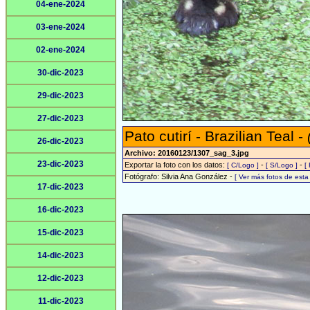
04-ene-2024
03-ene-2024
02-ene-2024
30-dic-2023
29-dic-2023
27-dic-2023
Pato cutirí - Brazilian Teal -
26-dic-2023
Archivo: 20160123/1307_sag_3.jpg
23-dic-2023
Exportar la foto con los datos:
-
-
[ C/Logo ]
[ S/Logo ]
[
Fotógrafo: Silvia Ana González -
[ Ver más fotos de est
17-dic-2023
16-dic-2023
15-dic-2023
14-dic-2023
12-dic-2023
11-dic-2023