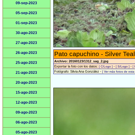
09-sep-2023
05-sep-2023
01-sep-2023
30-ago-2023
27-ago-2023
Pato capuchino - Silver Teal
26-ago-2023
Archivo: 20160123/1312_sag_2.jpg
25-ago-2023
Exportar la foto con los datos:
-
-
[ C/Logo ]
[ S/Logo ]
[
Fotógrafo: Silvia Ana González -
[ Ver más fotos de est
21-ago-2023
20-ago-2023
15-ago-2023
12-ago-2023
09-ago-2023
06-ago-2023
05-ago-2023