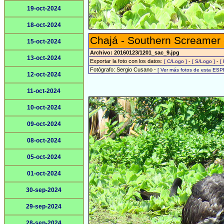
19-oct-2024
18-oct-2024
Chajá - Southern Screamer
15-oct-2024
Archivo: 20160123/1201_sac_9.jpg
13-oct-2024
Exportar la foto con los datos:
-
-
[ C/Logo ]
[ S/Logo ]
[
Fotógrafo: Sergio Cusano -
[ Ver más fotos de esta ESP
12-oct-2024
11-oct-2024
10-oct-2024
09-oct-2024
08-oct-2024
05-oct-2024
01-oct-2024
30-sep-2024
29-sep-2024
28-sep-2024