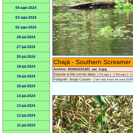
04-ago-2024
03-ago-2024
02-ago-2024
28-jul-2024
27-jul-2024
20-jul-2024
Chajá - Southern Screamer
19-jul-2024
Archivo: 20160123/1201_sac_b.jpg
Exportar la foto con los datos:
-
-
[ C/Logo ]
[ S/Logo ]
[
18-jul-2024
Fotógrafo: Sergio Cusano -
[ Ver más fotos de esta ESP
16-jul-2024
14-jul-2024
13-jul-2024
12-jul-2024
11-jul-2024