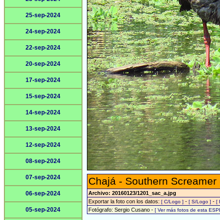
25-sep-2024
24-sep-2024
22-sep-2024
20-sep-2024
17-sep-2024
15-sep-2024
14-sep-2024
13-sep-2024
12-sep-2024
08-sep-2024
07-sep-2024
Chajá - Southern Screamer
06-sep-2024
Archivo: 20160123/1201_sac_a.jpg
Exportar la foto con los datos:
-
-
[ C/Logo ]
[ S/Logo ]
[
05-sep-2024
Fotógrafo: Sergio Cusano -
[ Ver más fotos de esta ESP