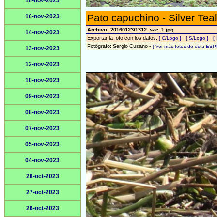
18-nov-2023
Pato capuchino - Silver Teal
16-nov-2023
Archivo: 20160123/1312_sac_1.jpg
14-nov-2023
Exportar la foto con los datos:
-
-
[ C/Logo ]
[ S/Logo ]
[
Fotógrafo: Sergio Cusano -
[ Ver más fotos de esta ESP
13-nov-2023
12-nov-2023
10-nov-2023
09-nov-2023
08-nov-2023
07-nov-2023
05-nov-2023
04-nov-2023
28-oct-2023
27-oct-2023
26-oct-2023