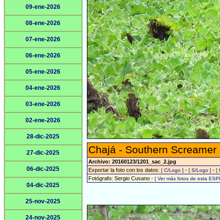
09-ene-2026
08-ene-2026
07-ene-2026
06-ene-2026
05-ene-2026
04-ene-2026
03-ene-2026
02-ene-2026
28-dic-2025
Chajá - Southern Screamer
27-dic-2025
Archivo: 20160123/1201_sac_2.jpg
06-dic-2025
Exportar la foto con los datos:
-
-
[ C/Logo ]
[ S/Logo ]
[
Fotógrafo: Sergio Cusano -
[ Ver más fotos de esta ESP
04-dic-2025
25-nov-2025
24-nov-2025