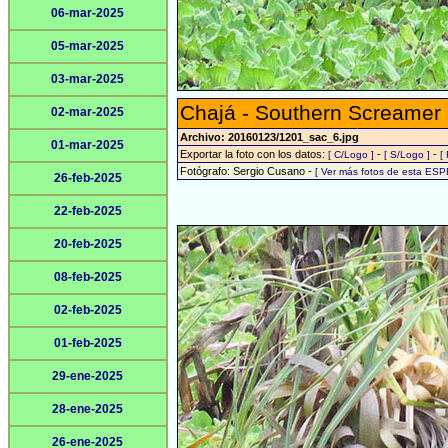
06-mar-2025
05-mar-2025
03-mar-2025
Chajá - Southern Screamer
02-mar-2025
Archivo: 20160123/1201_sac_6.jpg
01-mar-2025
Exportar la foto con los datos:
-
-
[ C/Logo ]
[ S/Logo ]
[
Fotógrafo: Sergio Cusano -
[ Ver más fotos de esta ESP
26-feb-2025
22-feb-2025
20-feb-2025
08-feb-2025
02-feb-2025
01-feb-2025
29-ene-2025
28-ene-2025
26-ene-2025