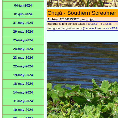
04-jun-2024
Chajá - Southern Screamer
01-jun-2024
Archivo: 20160123/1201_sac_c.jpg
31-may-2024
Exportar la foto con los datos:
-
-
[ C/Logo ]
[ S/Logo ]
[
Fotógrafo: Sergio Cusano -
[ Ver más fotos de esta ESP
26-may-2024
25-may-2024
24-may-2024
23-may-2024
22-may-2024
19-may-2024
18-may-2024
14-may-2024
11-may-2024
10-may-2024