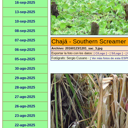
16-sep-2025
13-sep-2025
10-sep-2025
08-sep-2025
Chajá - Southern Screamer
07-sep-2025
Archivo: 20160123/1201_sac_3.jpg
06-sep-2025
Exportar la foto con los datos:
-
-
[ C/Logo ]
[ S/Logo ]
[
Fotógrafo: Sergio Cusano -
[ Ver más fotos de esta ESP
05-sep-2025
30-ago-2025
29-ago-2025
28-ago-2025
27-ago-2025
26-ago-2025
23-ago-2025
22-ago-2025