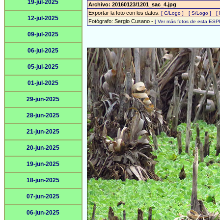
19-jul-2025
Archivo: 20160123/1201_sac_4.jpg
Exportar la foto con los datos:
-
-
[ C/Logo ]
[ S/Logo ]
[
12-jul-2025
Fotógrafo: Sergio Cusano -
[ Ver más fotos de esta ESP
09-jul-2025
06-jul-2025
05-jul-2025
01-jul-2025
29-jun-2025
28-jun-2025
21-jun-2025
20-jun-2025
19-jun-2025
18-jun-2025
07-jun-2025
06-jun-2025