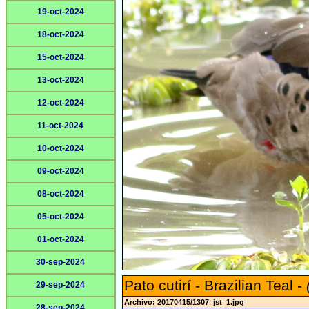
19-oct-2024
18-oct-2024
15-oct-2024
13-oct-2024
12-oct-2024
11-oct-2024
10-oct-2024
09-oct-2024
08-oct-2024
05-oct-2024
01-oct-2024
30-sep-2024
Pato cutirí - Brazilian Teal -
29-sep-2024
Archivo: 20170415/1307_jst_1.jpg
28-sep-2024