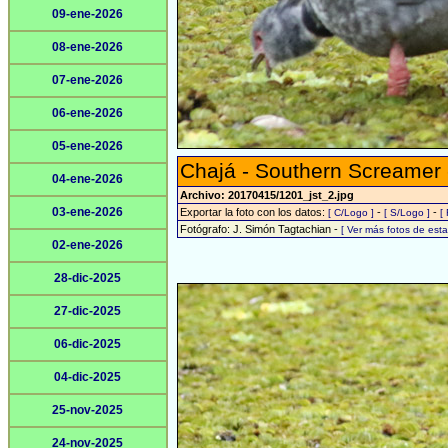
09-ene-2026
08-ene-2026
07-ene-2026
06-ene-2026
05-ene-2026
Chajá - Southern Screamer
04-ene-2026
Archivo: 20170415/1201_jst_2.jpg
03-ene-2026
Exportar la foto con los datos:
-
-
[ C/Logo ]
[ S/Logo ]
[
Fotógrafo: J. Simón Tagtachian -
[ Ver más fotos de es
02-ene-2026
28-dic-2025
27-dic-2025
06-dic-2025
04-dic-2025
25-nov-2025
24-nov-2025