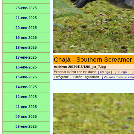
25-ene-2025
21-ene-2025
20-ene-2025
19-ene-2025
18-ene-2025
17-ene-2025
Chajá - Southern Screamer
Archivo: 20170415/1201_jst_7.jpg
16-ene-2025
Exportar la foto con los datos:
-
-
[ C/Logo ]
[ S/Logo ]
[
15-ene-2025
Fotógrafo: J. Simón Tagtachian -
[ Ver más fotos de es
14-ene-2025
12-ene-2025
11-ene-2025
09-ene-2025
08-ene-2025