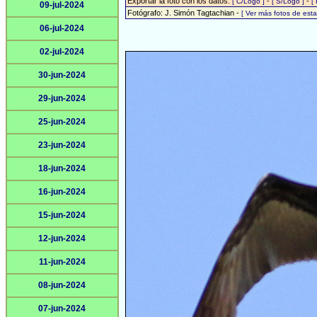
Exportar la foto con los datos:
-
-
[ C/Logo ]
[ S/Logo ]
[
09-jul-2024
Fotógrafo: J. Simón Tagtachian -
[ Ver más fotos de es
06-jul-2024
02-jul-2024
30-jun-2024
29-jun-2024
25-jun-2024
23-jun-2024
18-jun-2024
16-jun-2024
15-jun-2024
12-jun-2024
11-jun-2024
08-jun-2024
07-jun-2024