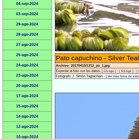
04-sep-2024
03-sep-2024
29-ago-2024
28-ago-2024
27-ago-2024
25-ago-2024
Pato capuchino - Silver Teal
24-ago-2024
Archivo: 20170415/1312_jst_1.jpg
Exportar la foto con los datos:
-
-
[ C/Logo ]
[ S/Logo ]
[
23-ago-2024
Fotógrafo: J. Simón Tagtachian -
[ Ver más fotos de es
20-ago-2024
17-ago-2024
15-ago-2024
14-ago-2024
12-ago-2024
10-ago-2024