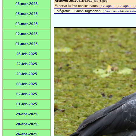
Archivo: 20170415/1201_jst_6.jpg
06-mar-2025
Exportar la foto con los datos:
-
-
[ C/Logo ]
[ S/Logo ]
[
Fotógrafo: J. Simón Tagtachian -
[ Ver más fotos de es
05-mar-2025
03-mar-2025
02-mar-2025
01-mar-2025
26-feb-2025
22-feb-2025
20-feb-2025
08-feb-2025
02-feb-2025
01-feb-2025
29-ene-2025
28-ene-2025
26-ene-2025