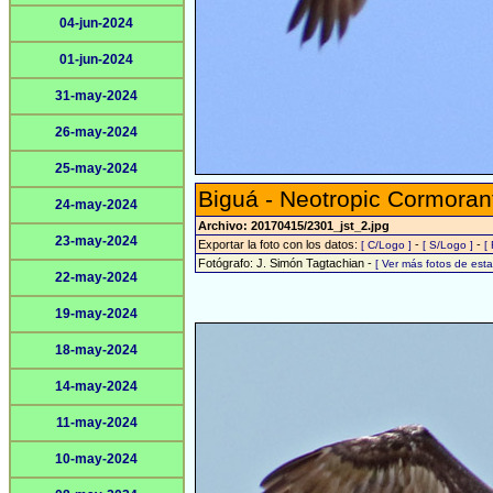
04-jun-2024
01-jun-2024
31-may-2024
26-may-2024
25-may-2024
Biguá - Neotropic Cormoran
24-may-2024
Archivo: 20170415/2301_jst_2.jpg
23-may-2024
Exportar la foto con los datos:
-
-
[ C/Logo ]
[ S/Logo ]
[
Fotógrafo: J. Simón Tagtachian -
[ Ver más fotos de es
22-may-2024
19-may-2024
18-may-2024
14-may-2024
11-may-2024
10-may-2024