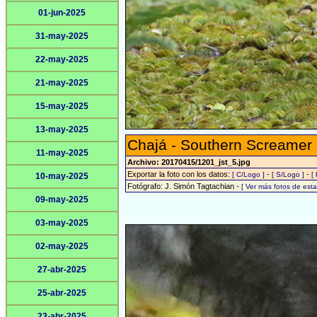
01-jun-2025
31-may-2025
22-may-2025
21-may-2025
15-may-2025
13-may-2025
Chajá - Southern Screamer
11-may-2025
Archivo: 20170415/1201_jst_5.jpg
Exportar la foto con los datos:
-
-
[ C/Logo ]
[ S/Logo ]
[
10-may-2025
Fotógrafo: J. Simón Tagtachian -
[ Ver más fotos de es
09-may-2025
03-may-2025
02-may-2025
27-abr-2025
25-abr-2025
23-abr-2025