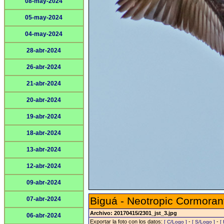
08-may-2024
05-may-2024
04-may-2024
28-abr-2024
26-abr-2024
21-abr-2024
20-abr-2024
19-abr-2024
18-abr-2024
13-abr-2024
12-abr-2024
09-abr-2024
Biguá - Neotropic Cormoran
07-abr-2024
Archivo: 20170415/2301_jst_3.jpg
06-abr-2024
Exportar la foto con los datos:
-
-
[ C/Logo ]
[ S/Logo ]
[