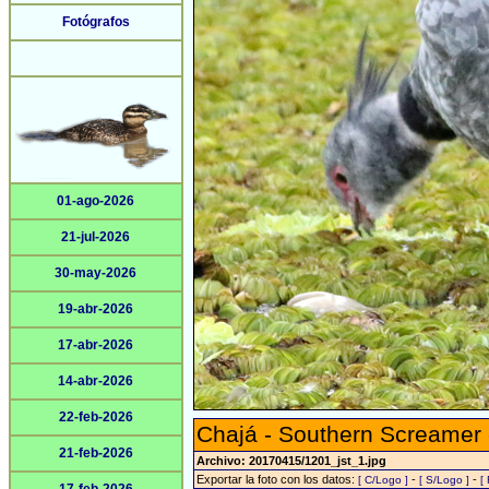
Fotógrafos
01-ago-2026
21-jul-2026
30-may-2026
19-abr-2026
17-abr-2026
14-abr-2026
22-feb-2026
Chajá - Southern Screamer
21-feb-2026
Archivo: 20170415/1201_jst_1.jpg
Exportar la foto con los datos:
-
-
[ C/Logo ]
[ S/Logo ]
[