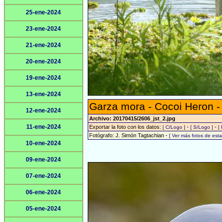
25-ene-2024
23-ene-2024
21-ene-2024
20-ene-2024
19-ene-2024
13-ene-2024
Garza mora - Cocoi Heron 
12-ene-2024
Archivo: 20170415/2606_jst_2.jpg
11-ene-2024
Exportar la foto con los datos:
-
-
[ C/Logo ]
[ S/Logo ]
[
Fotógrafo: J. Simón Tagtachian -
[ Ver más fotos de es
10-ene-2024
09-ene-2024
07-ene-2024
06-ene-2024
05-ene-2024