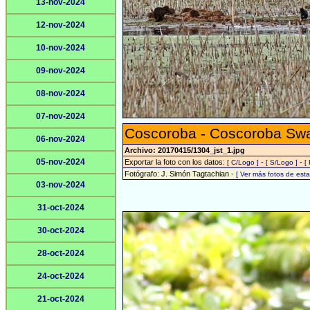
13-nov-2024
12-nov-2024
10-nov-2024
09-nov-2024
08-nov-2024
07-nov-2024
Coscoroba - Coscoroba Sw
06-nov-2024
Archivo: 20170415/1304_jst_1.jpg
05-nov-2024
Exportar la foto con los datos:
-
-
[ C/Logo ]
[ S/Logo ]
[
Fotógrafo: J. Simón Tagtachian -
[ Ver más fotos de es
03-nov-2024
31-oct-2024
30-oct-2024
28-oct-2024
24-oct-2024
21-oct-2024