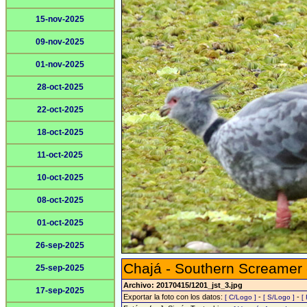
15-nov-2025
09-nov-2025
01-nov-2025
28-oct-2025
22-oct-2025
18-oct-2025
11-oct-2025
10-oct-2025
08-oct-2025
01-oct-2025
26-sep-2025
Chajá - Southern Screamer
25-sep-2025
Archivo: 20170415/1201_jst_3.jpg
17-sep-2025
Exportar la foto con los datos:
-
-
[ C/Logo ]
[ S/Logo ]
[