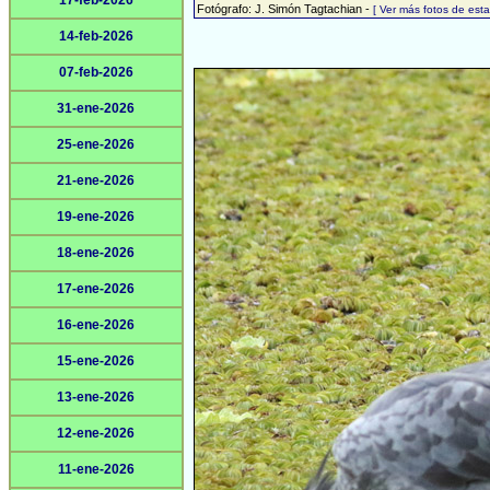
17-feb-2026
Fotógrafo: J. Simón Tagtachian -
[ Ver más fotos de es
14-feb-2026
07-feb-2026
31-ene-2026
25-ene-2026
21-ene-2026
19-ene-2026
18-ene-2026
17-ene-2026
16-ene-2026
15-ene-2026
13-ene-2026
12-ene-2026
11-ene-2026