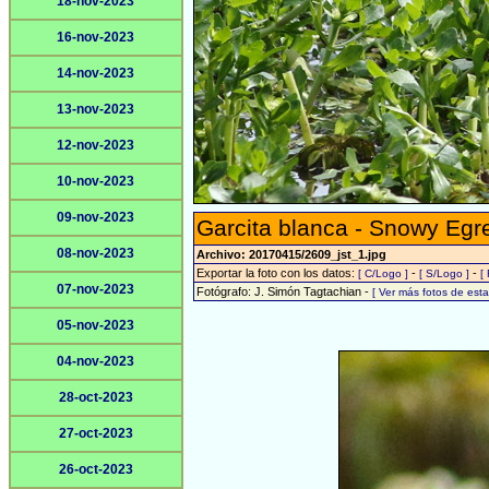
18-nov-2023
16-nov-2023
14-nov-2023
13-nov-2023
12-nov-2023
10-nov-2023
09-nov-2023
Garcita blanca - Snowy Egr
08-nov-2023
Archivo: 20170415/2609_jst_1.jpg
Exportar la foto con los datos:
-
-
[ C/Logo ]
[ S/Logo ]
[
07-nov-2023
Fotógrafo: J. Simón Tagtachian -
[ Ver más fotos de es
05-nov-2023
04-nov-2023
28-oct-2023
27-oct-2023
26-oct-2023