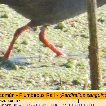
 común - Plumbeous Rail -
(Pardirallus sanguin
7/3206_ngg_1.jpg
n los datos:
-
-
-
-
-
-
[ C/Logo ]
[ S/Logo ]
[ RiCB ]
[ RiSB ]
[ RcNG ]
[ RiCE1 ]
[ RiCE2 ]