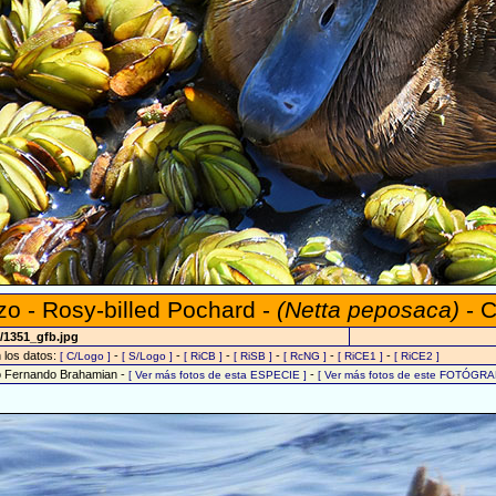
zo - Rosy-billed Pochard -
(Netta peposaca)
- C
/1351_gfb.jpg
n los datos:
-
-
-
-
-
-
[ C/Logo ]
[ S/Logo ]
[ RiCB ]
[ RiSB ]
[ RcNG ]
[ RiCE1 ]
[ RiCE2 ]
o Fernando Brahamian -
-
[ Ver más fotos de esta ESPECIE ]
[ Ver más fotos de este FOTÓGRA