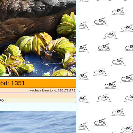
ód: 1351
Fecha y Directorio:
[ 20171117 ]
FO ]