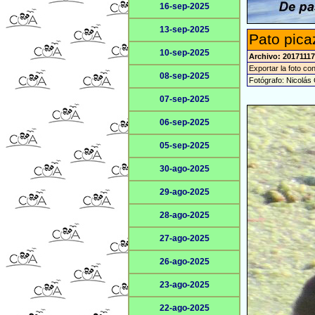
16-sep-2025
13-sep-2025
Pato pica
10-sep-2025
Archivo: 2017111
Exportar la foto co
08-sep-2025
Fotógrafo: Nicolás 
07-sep-2025
06-sep-2025
05-sep-2025
30-ago-2025
29-ago-2025
28-ago-2025
27-ago-2025
26-ago-2025
23-ago-2025
22-ago-2025