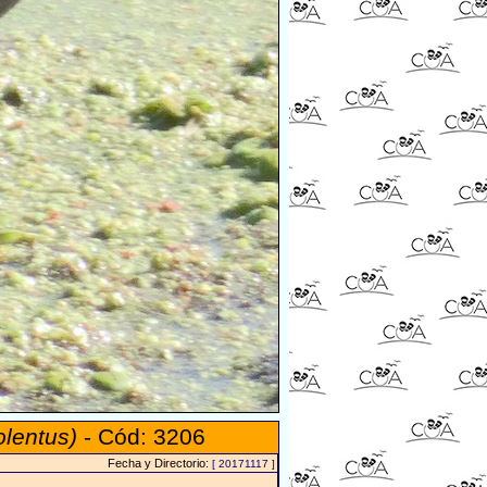
olentus)
- Cód: 3206
Fecha y Directorio:
[ 20171117 ]