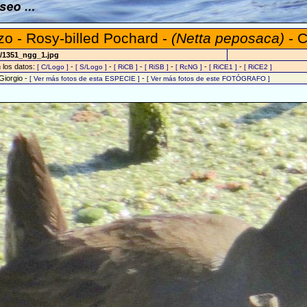
zo - Rosy-billed Pochard -
(Netta peposaca)
- C
7/1351_ngg_1.jpg
n los datos:
-
-
-
-
-
-
[ C/Logo ]
[ S/Logo ]
[ RiCB ]
[ RiSB ]
[ RcNG ]
[ RiCE1 ]
[ RiCE2 ]
Giorgio -
-
[ Ver más fotos de esta ESPECIE ]
[ Ver más fotos de este FOTÓGRAFO ]