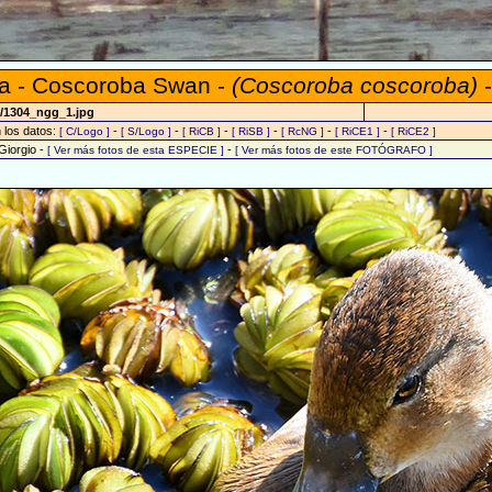
a - Coscoroba Swan -
(Coscoroba coscoroba)
-
7/1304_ngg_1.jpg
n los datos:
-
-
-
-
-
-
[ C/Logo ]
[ S/Logo ]
[ RiCB ]
[ RiSB ]
[ RcNG ]
[ RiCE1 ]
[ RiCE2 ]
Giorgio -
-
[ Ver más fotos de esta ESPECIE ]
[ Ver más fotos de este FOTÓGRAFO ]