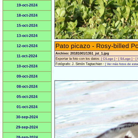
19-oct-2024
18-oct-2024
15-oct-2024
13-oct-2024
Pato picazo - Rosy-billed P
12-oct-2024
Archivo: 20181001/1351_jst_1.jpg
11-oct-2024
Exportar la foto con los datos:
-
-
[ C/Logo ]
[ S/Logo ]
[
Fotógrafo: J. Simón Tagtachian -
[ Ver más fotos de es
10-oct-2024
09-oct-2024
08-oct-2024
05-oct-2024
01-oct-2024
30-sep-2024
29-sep-2024
28-sep-2024