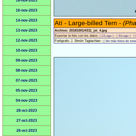
18-nov-2023
16-nov-2023
14-nov-2023
Atí - Large-billed Tern -
(Pha
13-nov-2023
Archivo: 20181001/4311_jst_4.jpg
Exportar la foto con los datos:
-
-
[ C/Logo ]
[ S/Logo ]
[
12-nov-2023
Fotógrafo: J. Simón Tagtachian -
[ Ver más fotos de es
10-nov-2023
09-nov-2023
08-nov-2023
07-nov-2023
05-nov-2023
04-nov-2023
28-oct-2023
27-oct-2023
26-oct-2023