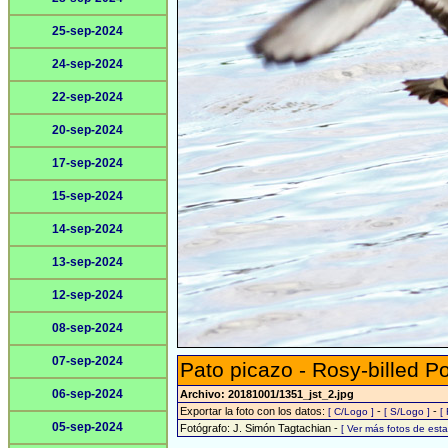
25-sep-2024
24-sep-2024
22-sep-2024
20-sep-2024
17-sep-2024
15-sep-2024
14-sep-2024
13-sep-2024
12-sep-2024
08-sep-2024
07-sep-2024
Pato picazo - Rosy-billed P
06-sep-2024
Archivo: 20181001/1351_jst_2.jpg
Exportar la foto con los datos:
-
-
[ C/Logo ]
[ S/Logo ]
[
05-sep-2024
Fotógrafo: J. Simón Tagtachian -
[ Ver más fotos de es