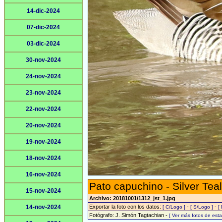
14-dic-2024
07-dic-2024
03-dic-2024
30-nov-2024
24-nov-2024
23-nov-2024
22-nov-2024
20-nov-2024
19-nov-2024
18-nov-2024
16-nov-2024
Pato capuchino - Silver Teal
15-nov-2024
Archivo: 20181001/1312_jst_1.jpg
14-nov-2024
Exportar la foto con los datos:
-
-
[ C/Logo ]
[ S/Logo ]
[
Fotógrafo: J. Simón Tagtachian -
[ Ver más fotos de es