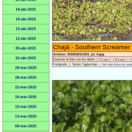
19-abr-2025
16-abr-2025
15-abr-2025
12-abr-2025
Chajá - Southern Screamer
05-abr-2025
Archivo: 20181001/1201_jst_6.jpg
02-abr-2025
Exportar la foto con los datos:
-
-
[ C/Logo ]
[ S/Logo ]
[
Fotógrafo: J. Simón Tagtachian -
[ Ver más fotos de es
29-mar-2025
28-mar-2025
22-mar-2025
16-mar-2025
15-mar-2025
13-mar-2025
09-mar-2025