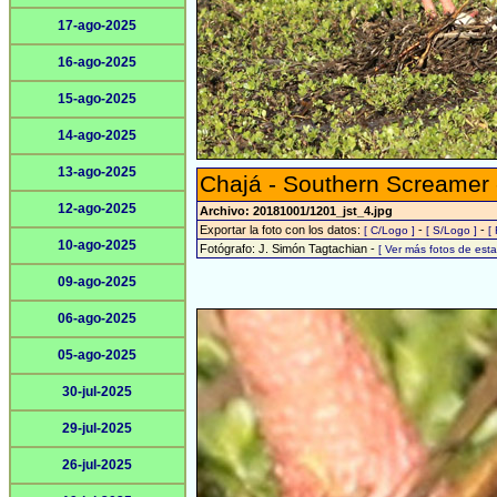
17-ago-2025
16-ago-2025
15-ago-2025
14-ago-2025
13-ago-2025
Chajá - Southern Screamer
12-ago-2025
Archivo: 20181001/1201_jst_4.jpg
Exportar la foto con los datos:
-
-
[ C/Logo ]
[ S/Logo ]
[
10-ago-2025
Fotógrafo: J. Simón Tagtachian -
[ Ver más fotos de es
09-ago-2025
06-ago-2025
05-ago-2025
30-jul-2025
29-jul-2025
26-jul-2025