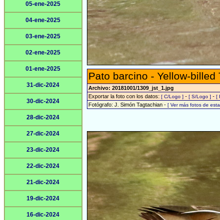
05-ene-2025
04-ene-2025
03-ene-2025
02-ene-2025
01-ene-2025
Pato barcino - Yellow-billed
31-dic-2024
Archivo: 20181001/1309_jst_1.jpg
Exportar la foto con los datos:
-
-
[ C/Logo ]
[ S/Logo ]
[
30-dic-2024
Fotógrafo: J. Simón Tagtachian -
[ Ver más fotos de es
28-dic-2024
27-dic-2024
23-dic-2024
22-dic-2024
21-dic-2024
19-dic-2024
16-dic-2024