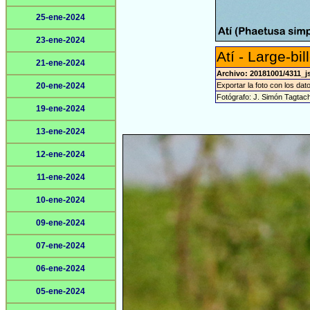
25-ene-2024
23-ene-2024
Atí - Large-bi
21-ene-2024
Archivo: 20181001/4311_j
20-ene-2024
Exportar la foto con los dat
Fotógrafo: J. Simón Tagtac
19-ene-2024
13-ene-2024
12-ene-2024
11-ene-2024
10-ene-2024
09-ene-2024
07-ene-2024
06-ene-2024
05-ene-2024