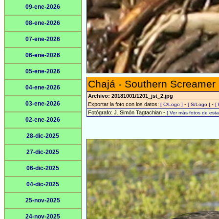
09-ene-2026
08-ene-2026
07-ene-2026
06-ene-2026
05-ene-2026
Chajá - Southern Screamer
04-ene-2026
Archivo: 20181001/1201_jst_2.jpg
03-ene-2026
Exportar la foto con los datos:
-
-
[ C/Logo ]
[ S/Logo ]
[
Fotógrafo: J. Simón Tagtachian -
[ Ver más fotos de es
02-ene-2026
28-dic-2025
27-dic-2025
06-dic-2025
04-dic-2025
25-nov-2025
24-nov-2025