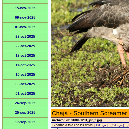
15-nov-2025
09-nov-2025
01-nov-2025
28-oct-2025
22-oct-2025
18-oct-2025
11-oct-2025
10-oct-2025
08-oct-2025
01-oct-2025
26-sep-2025
Chajá - Southern Screamer
25-sep-2025
Archivo: 20181001/1201_jst_3.jpg
17-sep-2025
Exportar la foto con los datos:
-
-
[ C/Logo ]
[ S/Logo ]
[