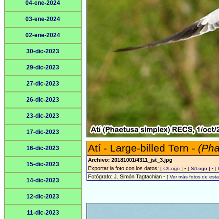
04-ene-2024
03-ene-2024
02-ene-2024
30-dic-2023
29-dic-2023
27-dic-2023
26-dic-2023
23-dic-2023
17-dic-2023
Atí - Large-billed Tern -
(Pha
16-dic-2023
Archivo: 20181001/4311_jst_3.jpg
15-dic-2023
Exportar la foto con los datos:
-
-
[ C/Logo ]
[ S/Logo ]
[
Fotógrafo: J. Simón Tagtachian -
[ Ver más fotos de es
14-dic-2023
12-dic-2023
11-dic-2023