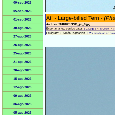
09-sep-2023
05-sep-2023
Atí - Large-billed Tern -
(Pha
01-sep-2023
Archivo: 20181001/4311_jst_6.jpg
30-ago-2023
Exportar la foto con los datos:
-
-
[ C/Logo ]
[ S/Logo ]
[
Fotógrafo: J. Simón Tagtachian -
[ Ver más fotos de es
27-ago-2023
26-ago-2023
25-ago-2023
21-ago-2023
20-ago-2023
15-ago-2023
12-ago-2023
09-ago-2023
06-ago-2023
05-ago-2023