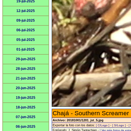
19-jul-2025
12-jul-2025
09-jul-2025
06-jul-2025
05-jul-2025
01-jul-2025
29-jun-2025
28-jun-2025
21-jun-2025
20-jun-2025
19-jun-2025
18-jun-2025
Chajá - Southern Screamer
07-jun-2025
Archivo: 20181001/1201_jst_5.jpg
Exportar la foto con los datos:
-
-
[ C/Logo ]
[ S/Logo ]
[
06-jun-2025
Fotógrafo: J. Simón Tagtachian -
[ Ver más fotos de es