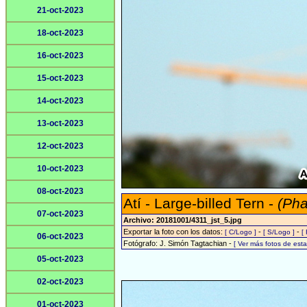
21-oct-2023
18-oct-2023
16-oct-2023
15-oct-2023
14-oct-2023
13-oct-2023
12-oct-2023
10-oct-2023
08-oct-2023
Atí - Large-billed Tern -
(Pha
07-oct-2023
Archivo: 20181001/4311_jst_5.jpg
Exportar la foto con los datos:
-
-
[ C/Logo ]
[ S/Logo ]
[
06-oct-2023
Fotógrafo: J. Simón Tagtachian -
[ Ver más fotos de es
05-oct-2023
02-oct-2023
01-oct-2023