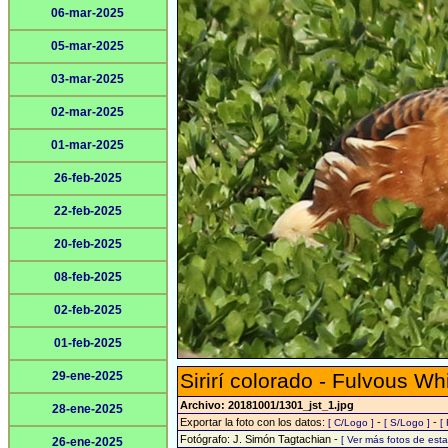
06-mar-2025
05-mar-2025
03-mar-2025
02-mar-2025
01-mar-2025
26-feb-2025
22-feb-2025
20-feb-2025
08-feb-2025
02-feb-2025
01-feb-2025
29-ene-2025
Sirirí colorado - Fulvous Wh
Archivo: 20181001/1301_jst_1.jpg
28-ene-2025
Exportar la foto con los datos:
-
-
[ C/Logo ]
[ S/Logo ]
[
Fotógrafo: J. Simón Tagtachian -
[ Ver más fotos de es
26-ene-2025