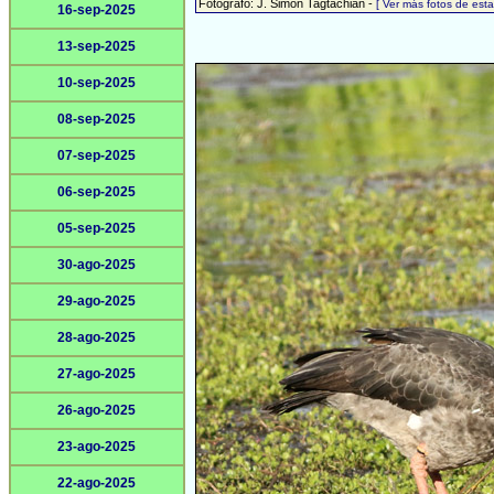
Fotógrafo: J. Simón Tagtachian -
[ Ver más fotos de es
16-sep-2025
13-sep-2025
10-sep-2025
08-sep-2025
07-sep-2025
06-sep-2025
05-sep-2025
30-ago-2025
29-ago-2025
28-ago-2025
27-ago-2025
26-ago-2025
23-ago-2025
22-ago-2025