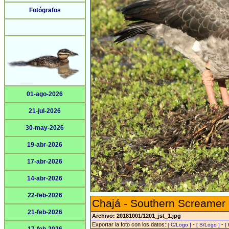
Fotógrafos
01-ago-2026
21-jul-2026
30-may-2026
19-abr-2026
17-abr-2026
14-abr-2026
22-feb-2026
Chajá - Southern Screamer
21-feb-2026
Archivo: 20181001/1201_jst_1.jpg
Exportar la foto con los datos:
-
-
[ C/Logo ]
[ S/Logo ]
[