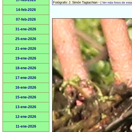
17-feb-2026
Fotógrafo: J. Simón Tagtachian -
[ Ver más fotos de es
14-feb-2026
07-feb-2026
31-ene-2026
25-ene-2026
21-ene-2026
19-ene-2026
18-ene-2026
17-ene-2026
16-ene-2026
15-ene-2026
13-ene-2026
12-ene-2026
11-ene-2026