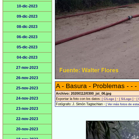
10-dic-2023
09-dic-2023
08-dic-2023
06-dic-2023
05-dic-2023
04-dic-2023
27-nov-2023
26-nov-2023
A - Basura - Problemas - - -
25-nov-2023
Archivo: 20200112/0300_jst_06.jpg
24-nov-2023
Exportar la foto con los datos:
-
-
[ C/Logo ]
[ S/Logo ]
[
Fotógrafo: J. Simón Tagtachian -
[ Ver más fotos de es
23-nov-2023
22-nov-2023
20-nov-2023