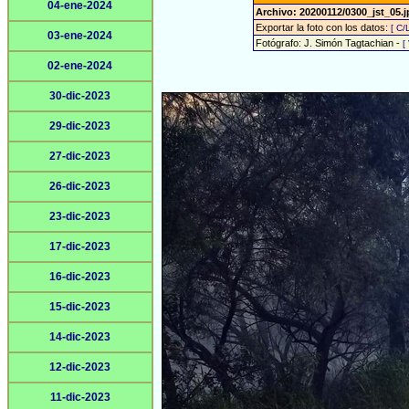
04-ene-2024
Archivo: 20200112/0300_jst_05.
Exportar la foto con los datos:
[ C/
03-ene-2024
Fotógrafo: J. Simón Tagtachian -
[
02-ene-2024
30-dic-2023
29-dic-2023
27-dic-2023
26-dic-2023
23-dic-2023
17-dic-2023
16-dic-2023
15-dic-2023
14-dic-2023
12-dic-2023
11-dic-2023