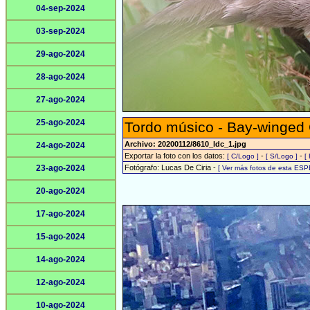
04-sep-2024
03-sep-2024
29-ago-2024
28-ago-2024
27-ago-2024
25-ago-2024
Tordo músico - Bay-winged
Archivo: 20200112/8610_ldc_1.jpg
24-ago-2024
Exportar la foto con los datos:
-
-
[ C/Logo ]
[ S/Logo ]
[
23-ago-2024
Fotógrafo: Lucas De Ciria -
[ Ver más fotos de esta ESP
20-ago-2024
17-ago-2024
15-ago-2024
14-ago-2024
12-ago-2024
10-ago-2024