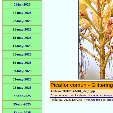
01-jun-2025
31-may-2025
22-may-2025
21-may-2025
15-may-2025
13-may-2025
11-may-2025
10-may-2025
09-may-2025
03-may-2025
Picaflor común - Glitterin
02-may-2025
Archivo: 20200112/5201_ldc_1.jpg
Exportar la foto con los datos:
-
[ C/Logo ]
[ S/Logo 
27-abr-2025
Fotógrafo: Lucas De Ciria -
[ Ver más fotos de esta
25-abr-2025
23-abr-2025