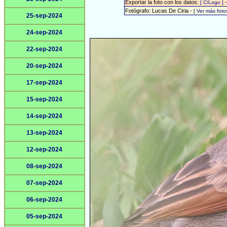
Exportar la foto con los datos:
[ C/Logo ]
Fotógrafo: Lucas De Ciria -
[ Ver más fot
25-sep-2024
24-sep-2024
22-sep-2024
20-sep-2024
17-sep-2024
15-sep-2024
14-sep-2024
13-sep-2024
12-sep-2024
08-sep-2024
07-sep-2024
06-sep-2024
05-sep-2024