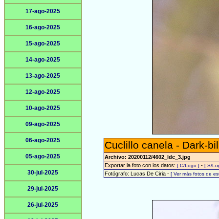
17-ago-2025
16-ago-2025
15-ago-2025
14-ago-2025
13-ago-2025
12-ago-2025
10-ago-2025
09-ago-2025
06-ago-2025
Cuclillo canela - Dark-b
05-ago-2025
Archivo: 20200112/4602_ldc_3.jpg
Exportar la foto con los datos:
-
[ C/Logo ]
[ S/Lo
30-jul-2025
Fotógrafo: Lucas De Ciria -
[ Ver más fotos de e
29-jul-2025
26-jul-2025