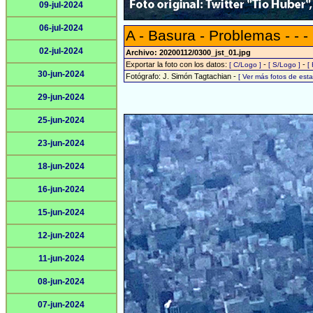
09-jul-2024
06-jul-2024
A - Basura - Problemas - - -
02-jul-2024
Archivo: 20200112/0300_jst_01.jpg
Exportar la foto con los datos:
-
-
[ C/Logo ]
[ S/Logo ]
[
30-jun-2024
Fotógrafo: J. Simón Tagtachian -
[ Ver más fotos de es
29-jun-2024
25-jun-2024
23-jun-2024
18-jun-2024
16-jun-2024
15-jun-2024
12-jun-2024
11-jun-2024
08-jun-2024
07-jun-2024