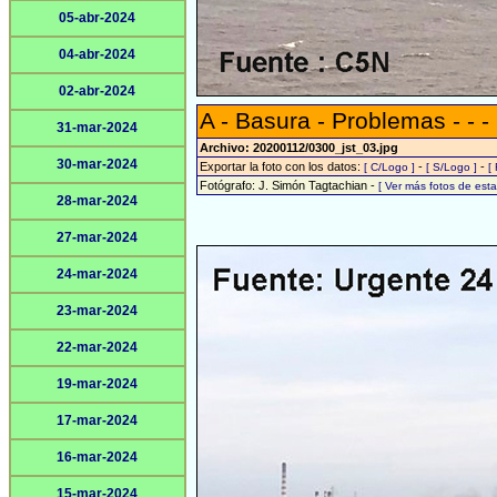
05-abr-2024
04-abr-2024
02-abr-2024
A - Basura - Problemas - - -
31-mar-2024
Archivo: 20200112/0300_jst_03.jpg
30-mar-2024
Exportar la foto con los datos:
-
-
[ C/Logo ]
[ S/Logo ]
[
Fotógrafo: J. Simón Tagtachian -
[ Ver más fotos de es
28-mar-2024
27-mar-2024
24-mar-2024
23-mar-2024
22-mar-2024
19-mar-2024
17-mar-2024
16-mar-2024
15-mar-2024