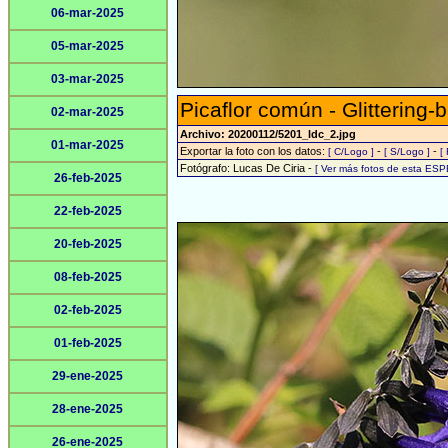
06-mar-2025
05-mar-2025
03-mar-2025
Picaflor común - Glittering-
02-mar-2025
Archivo: 20200112/5201_ldc_2.jpg
01-mar-2025
Exportar la foto con los datos:
-
-
[ C/Logo ]
[ S/Logo ]
[
Fotógrafo: Lucas De Ciria -
[ Ver más fotos de esta ESP
26-feb-2025
22-feb-2025
20-feb-2025
08-feb-2025
02-feb-2025
01-feb-2025
29-ene-2025
28-ene-2025
26-ene-2025