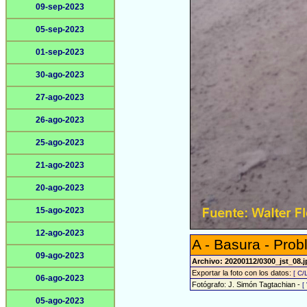
09-sep-2023
05-sep-2023
01-sep-2023
30-ago-2023
27-ago-2023
26-ago-2023
25-ago-2023
21-ago-2023
20-ago-2023
15-ago-2023
12-ago-2023
A - Basura - Prob
09-ago-2023
Archivo: 20200112/0300_jst_08.
Exportar la foto con los datos:
[ C/
06-ago-2023
Fotógrafo: J. Simón Tagtachian -
[
05-ago-2023