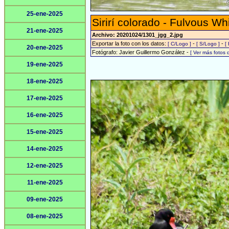
25-ene-2025
Sirirí colorado - Fulvous Wh
21-ene-2025
Archivo: 20201024/1301_jgg_2.jpg
Exportar la foto con los datos:
-
-
[ C/Logo ]
[ S/Logo ]
[
20-ene-2025
Fotógrafo: Javier Guillermo González -
[ Ver más fotos
19-ene-2025
18-ene-2025
17-ene-2025
16-ene-2025
15-ene-2025
14-ene-2025
12-ene-2025
11-ene-2025
09-ene-2025
08-ene-2025