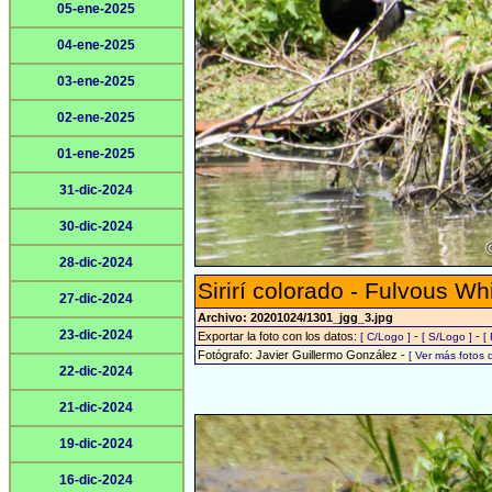
05-ene-2025
04-ene-2025
03-ene-2025
02-ene-2025
01-ene-2025
31-dic-2024
30-dic-2024
28-dic-2024
Sirirí colorado - Fulvous Wh
27-dic-2024
Archivo: 20201024/1301_jgg_3.jpg
23-dic-2024
Exportar la foto con los datos:
-
-
[ C/Logo ]
[ S/Logo ]
[
Fotógrafo: Javier Guillermo González -
[ Ver más fotos
22-dic-2024
21-dic-2024
19-dic-2024
16-dic-2024