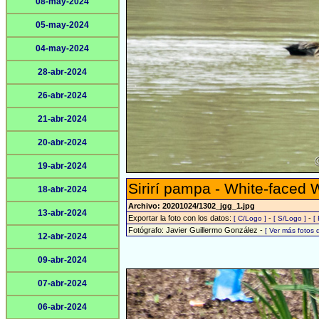
08-may-2024
05-may-2024
04-may-2024
28-abr-2024
26-abr-2024
21-abr-2024
20-abr-2024
19-abr-2024
Sirirí pampa - White-faced 
18-abr-2024
Archivo: 20201024/1302_jgg_1.jpg
13-abr-2024
Exportar la foto con los datos:
-
-
[ C/Logo ]
[ S/Logo ]
[
Fotógrafo: Javier Guillermo González -
[ Ver más fotos
12-abr-2024
09-abr-2024
07-abr-2024
06-abr-2024