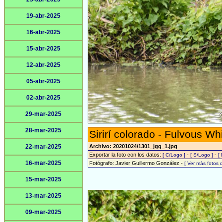
19-abr-2025
16-abr-2025
15-abr-2025
12-abr-2025
05-abr-2025
02-abr-2025
29-mar-2025
28-mar-2025
Sirirí colorado - Fulvous Wh
22-mar-2025
Archivo: 20201024/1301_jgg_1.jpg
Exportar la foto con los datos:
-
-
[ C/Logo ]
[ S/Logo ]
[
16-mar-2025
Fotógrafo: Javier Guillermo González -
[ Ver más fotos
15-mar-2025
13-mar-2025
09-mar-2025