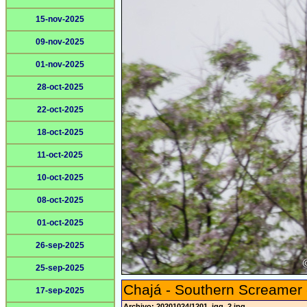
15-nov-2025
09-nov-2025
01-nov-2025
28-oct-2025
22-oct-2025
18-oct-2025
11-oct-2025
10-oct-2025
08-oct-2025
01-oct-2025
26-sep-2025
25-sep-2025
Chajá - Southern Screamer
17-sep-2025
Archivo: 20201024/1201_jgg_2.jpg