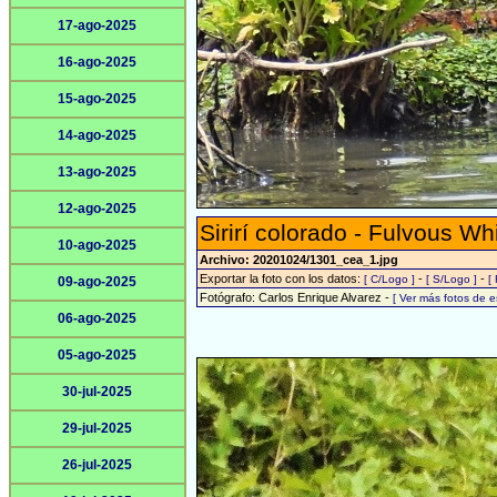
17-ago-2025
16-ago-2025
15-ago-2025
14-ago-2025
13-ago-2025
12-ago-2025
Sirirí colorado - Fulvous Wh
10-ago-2025
Archivo: 20201024/1301_cea_1.jpg
Exportar la foto con los datos:
-
-
[ C/Logo ]
[ S/Logo ]
[
09-ago-2025
Fotógrafo: Carlos Enrique Alvarez -
[ Ver más fotos de 
06-ago-2025
05-ago-2025
30-jul-2025
29-jul-2025
26-jul-2025