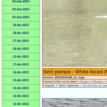
04-ene-2024
03-ene-2024
02-ene-2024
30-dic-2023
29-dic-2023
27-dic-2023
26-dic-2023
23-dic-2023
17-dic-2023
Sirirí pampa - White-faced 
16-dic-2023
Archivo: 20201024/1302_jst_2.jpg
15-dic-2023
Exportar la foto con los datos:
-
-
[ C/Logo ]
[ S/Logo ]
[
Fotógrafo: J. Simón Tagtachian -
[ Ver más fotos de es
14-dic-2023
12-dic-2023
11-dic-2023