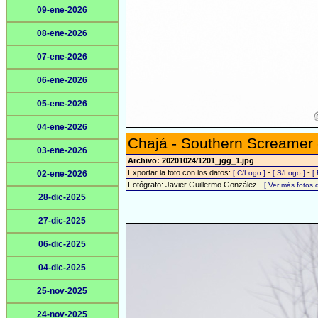
09-ene-2026
08-ene-2026
07-ene-2026
06-ene-2026
05-ene-2026
04-ene-2026
Chajá - Southern Screamer
03-ene-2026
Archivo: 20201024/1201_jgg_1.jpg
Exportar la foto con los datos:
-
-
02-ene-2026
[ C/Logo ]
[ S/Logo ]
[
Fotógrafo: Javier Guillermo González -
[ Ver más fotos
28-dic-2025
27-dic-2025
06-dic-2025
04-dic-2025
25-nov-2025
24-nov-2025