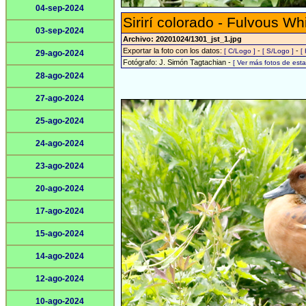
04-sep-2024
Sirirí colorado - Fulvous Wh
03-sep-2024
Archivo: 20201024/1301_jst_1.jpg
Exportar la foto con los datos:
-
-
[ C/Logo ]
[ S/Logo ]
[
29-ago-2024
Fotógrafo: J. Simón Tagtachian -
[ Ver más fotos de es
28-ago-2024
27-ago-2024
25-ago-2024
24-ago-2024
23-ago-2024
20-ago-2024
17-ago-2024
15-ago-2024
14-ago-2024
12-ago-2024
10-ago-2024