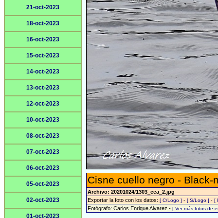
21-oct-2023
18-oct-2023
16-oct-2023
15-oct-2023
14-oct-2023
13-oct-2023
12-oct-2023
10-oct-2023
08-oct-2023
07-oct-2023
06-oct-2023
Cisne cuello negro - Black
05-oct-2023
Archivo: 20201024/1303_cea_2.jpg
02-oct-2023
Exportar la foto con los datos:
-
-
[ C/Logo ]
[ S/Logo ]
[
Fotógrafo: Carlos Enrique Alvarez -
[ Ver más fotos de 
01-oct-2023