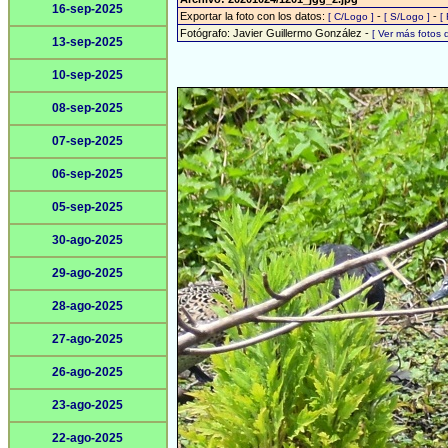
16-sep-2025
Exportar la foto con los datos:
-
-
[ C/Logo ]
[ S/Logo ]
[
Fotógrafo: Javier Guillermo González -
[ Ver más fotos
13-sep-2025
10-sep-2025
08-sep-2025
07-sep-2025
06-sep-2025
05-sep-2025
30-ago-2025
29-ago-2025
28-ago-2025
27-ago-2025
26-ago-2025
23-ago-2025
22-ago-2025