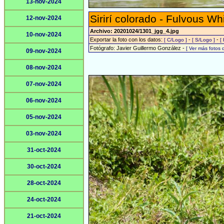
13-nov-2024
Sirirí colorado - Fulvous Wh
12-nov-2024
Archivo: 20201024/1301_jgg_4.jpg
10-nov-2024
Exportar la foto con los datos:
-
-
[ C/Logo ]
[ S/Logo ]
[
Fotógrafo: Javier Guillermo González -
[ Ver más fotos
09-nov-2024
08-nov-2024
07-nov-2024
06-nov-2024
05-nov-2024
03-nov-2024
31-oct-2024
30-oct-2024
28-oct-2024
24-oct-2024
21-oct-2024