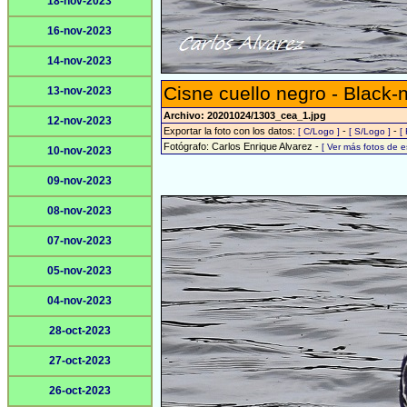
18-nov-2023
16-nov-2023
14-nov-2023
Cisne cuello negro - Black
13-nov-2023
Archivo: 20201024/1303_cea_1.jpg
12-nov-2023
Exportar la foto con los datos:
-
-
[ C/Logo ]
[ S/Logo ]
[
Fotógrafo: Carlos Enrique Alvarez -
[ Ver más fotos de 
10-nov-2023
09-nov-2023
08-nov-2023
07-nov-2023
05-nov-2023
04-nov-2023
28-oct-2023
27-oct-2023
26-oct-2023