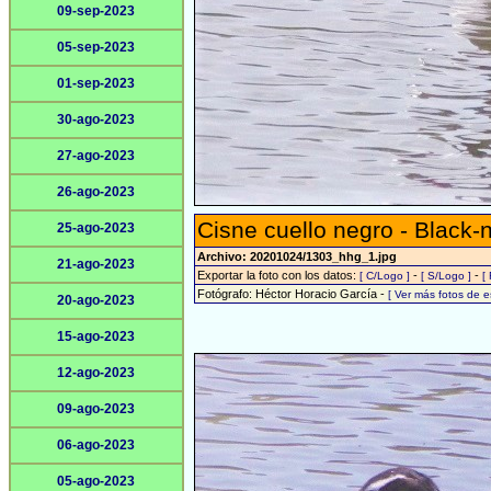
09-sep-2023
05-sep-2023
01-sep-2023
30-ago-2023
27-ago-2023
26-ago-2023
Cisne cuello negro - Black
25-ago-2023
Archivo: 20201024/1303_hhg_1.jpg
21-ago-2023
Exportar la foto con los datos:
-
-
[ C/Logo ]
[ S/Logo ]
[
Fotógrafo: Héctor Horacio García -
[ Ver más fotos de 
20-ago-2023
15-ago-2023
12-ago-2023
09-ago-2023
06-ago-2023
05-ago-2023