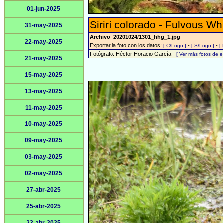
01-jun-2025
Sirirí colorado - Fulvous Wh
31-may-2025
Archivo: 20201024/1301_hhg_1.jpg
22-may-2025
Exportar la foto con los datos:
-
-
[ C/Logo ]
[ S/Logo ]
[
Fotógrafo: Héctor Horacio García -
[ Ver más fotos de 
21-may-2025
15-may-2025
13-may-2025
11-may-2025
10-may-2025
09-may-2025
03-may-2025
02-may-2025
27-abr-2025
25-abr-2025
23-abr-2025