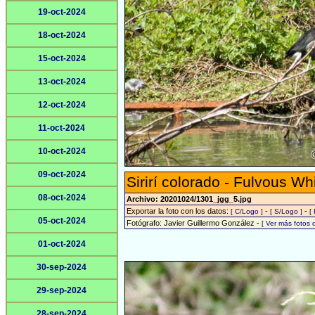
19-oct-2024
18-oct-2024
15-oct-2024
13-oct-2024
12-oct-2024
11-oct-2024
10-oct-2024
09-oct-2024
Sirirí colorado - Fulvous Wh
08-oct-2024
Archivo: 20201024/1301_jgg_5.jpg
Exportar la foto con los datos:
-
-
[ C/Logo ]
[ S/Logo ]
[
05-oct-2024
Fotógrafo: Javier Guillermo González -
[ Ver más fotos
01-oct-2024
30-sep-2024
29-sep-2024
28-sep-2024