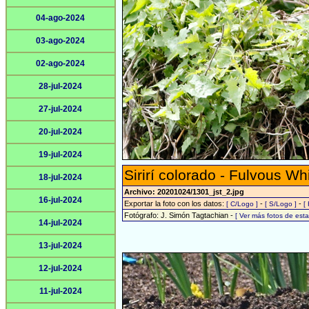
04-ago-2024
03-ago-2024
02-ago-2024
28-jul-2024
27-jul-2024
20-jul-2024
19-jul-2024
Sirirí colorado - Fulvous Wh
18-jul-2024
Archivo: 20201024/1301_jst_2.jpg
16-jul-2024
Exportar la foto con los datos:
-
-
[ C/Logo ]
[ S/Logo ]
[
Fotógrafo: J. Simón Tagtachian -
[ Ver más fotos de es
14-jul-2024
13-jul-2024
12-jul-2024
11-jul-2024