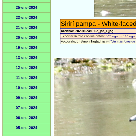
25-ene-2024
23-ene-2024
Sirirí pampa - White-face
21-ene-2024
Archivo: 20201024/1302_jst_1.jpg
Exportar la foto con los datos:
-
[ C/Logo ]
[ S/Logo 
20-ene-2024
Fotógrafo: J. Simón Tagtachian -
[ Ver más fotos d
19-ene-2024
13-ene-2024
12-ene-2024
11-ene-2024
10-ene-2024
09-ene-2024
07-ene-2024
06-ene-2024
05-ene-2024