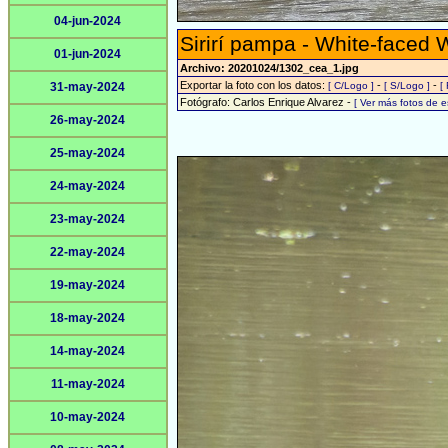
04-jun-2024
Sirirí pampa - White-faced 
01-jun-2024
Archivo: 20201024/1302_cea_1.jpg
Exportar la foto con los datos:
-
-
31-may-2024
[ C/Logo ]
[ S/Logo ]
[
Fotógrafo: Carlos Enrique Alvarez -
[ Ver más fotos de 
26-may-2024
25-may-2024
24-may-2024
23-may-2024
22-may-2024
19-may-2024
18-may-2024
14-may-2024
11-may-2024
10-may-2024