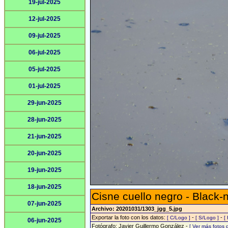
19-jul-2025
12-jul-2025
09-jul-2025
06-jul-2025
05-jul-2025
01-jul-2025
29-jun-2025
28-jun-2025
21-jun-2025
20-jun-2025
19-jun-2025
18-jun-2025
Cisne cuello negro - Black
07-jun-2025
Archivo: 20201031/1303_jgg_5.jpg
Exportar la foto con los datos:
-
-
[ C/Logo ]
[ S/Logo ]
[
06-jun-2025
Fotógrafo: Javier Guillermo González -
[ Ver más fotos