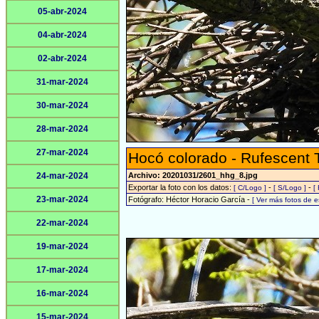
05-abr-2024
04-abr-2024
02-abr-2024
31-mar-2024
30-mar-2024
28-mar-2024
27-mar-2024
Hocó colorado - Rufescent 
24-mar-2024
Archivo: 20201031/2601_hhg_8.jpg
Exportar la foto con los datos:
-
-
[ C/Logo ]
[ S/Logo ]
[
23-mar-2024
Fotógrafo: Héctor Horacio García -
[ Ver más fotos de 
22-mar-2024
19-mar-2024
17-mar-2024
16-mar-2024
15-mar-2024