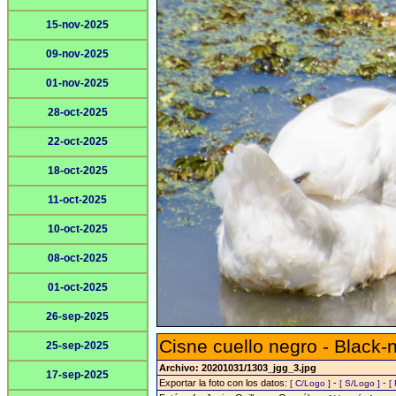
15-nov-2025
09-nov-2025
01-nov-2025
28-oct-2025
22-oct-2025
18-oct-2025
11-oct-2025
10-oct-2025
08-oct-2025
01-oct-2025
26-sep-2025
Cisne cuello negro - Black
25-sep-2025
Archivo: 20201031/1303_jgg_3.jpg
17-sep-2025
Exportar la foto con los datos:
-
-
[ C/Logo ]
[ S/Logo ]
[