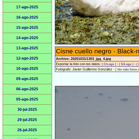
17-ago-2025
16-ago-2025
15-ago-2025
14-ago-2025
13-ago-2025
Cisne cuello negro - Black
12-ago-2025
Archivo: 20201031/1303_jgg_4.jpg
Exportar la foto con los datos:
-
-
[ C/Logo ]
[ S/Logo ]
[
10-ago-2025
Fotógrafo: Javier Guillermo González -
[ Ver más fotos
09-ago-2025
06-ago-2025
05-ago-2025
30-jul-2025
29-jul-2025
26-jul-2025