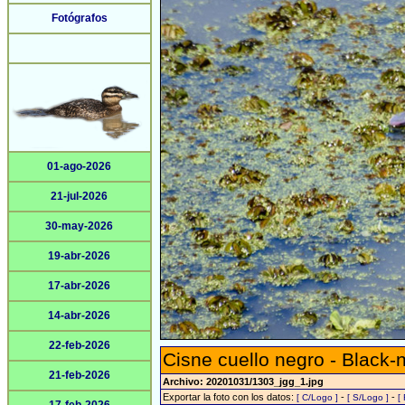
Fotógrafos
01-ago-2026
21-jul-2026
30-may-2026
19-abr-2026
17-abr-2026
14-abr-2026
22-feb-2026
Cisne cuello negro - Black
21-feb-2026
Archivo: 20201031/1303_jgg_1.jpg
Exportar la foto con los datos:
-
-
[ C/Logo ]
[ S/Logo ]
[