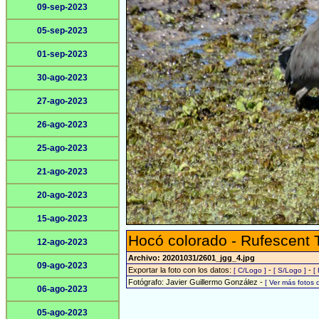
09-sep-2023
05-sep-2023
01-sep-2023
30-ago-2023
27-ago-2023
26-ago-2023
25-ago-2023
21-ago-2023
20-ago-2023
15-ago-2023
Hocó colorado - Rufescent 
12-ago-2023
Archivo: 20201031/2601_jgg_4.jpg
09-ago-2023
Exportar la foto con los datos:
-
-
[ C/Logo ]
[ S/Logo ]
[
Fotógrafo: Javier Guillermo González -
[ Ver más fotos
06-ago-2023
05-ago-2023