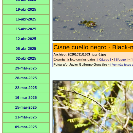
19-abr-2025
16-abr-2025
15-abr-2025
12-abr-2025
Cisne cuello negro - Black
05-abr-2025
Archivo: 20201031/1303_jgg_6.jpg
02-abr-2025
Exportar la foto con los datos:
-
-
[ C/Logo ]
[ S/Logo ]
[
Fotógrafo: Javier Guillermo González -
[ Ver más fotos
29-mar-2025
28-mar-2025
22-mar-2025
16-mar-2025
15-mar-2025
13-mar-2025
09-mar-2025