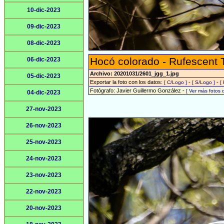
10-dic-2023
09-dic-2023
08-dic-2023
Hocó colorado - Rufescent 
06-dic-2023
Archivo: 20201031/2601_jgg_1.jpg
05-dic-2023
Exportar la foto con los datos:
-
-
[ C/Logo ]
[ S/Logo ]
[
Fotógrafo: Javier Guillermo González -
[ Ver más fotos
04-dic-2023
27-nov-2023
26-nov-2023
25-nov-2023
24-nov-2023
23-nov-2023
22-nov-2023
20-nov-2023