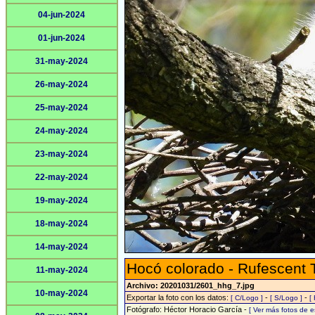
04-jun-2024
01-jun-2024
31-may-2024
26-may-2024
25-may-2024
24-may-2024
23-may-2024
22-may-2024
19-may-2024
18-may-2024
14-may-2024
Hocó colorado - Rufescent 
11-may-2024
Archivo: 20201031/2601_hhg_7.jpg
10-may-2024
Exportar la foto con los datos:
-
-
[ C/Logo ]
[ S/Logo ]
[
Fotógrafo: Héctor Horacio García -
[ Ver más fotos de 