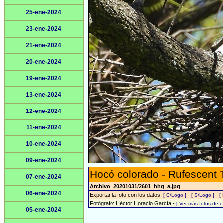
25-ene-2024
23-ene-2024
21-ene-2024
20-ene-2024
19-ene-2024
13-ene-2024
12-ene-2024
11-ene-2024
10-ene-2024
09-ene-2024
Hocó colorado - Rufescent 
07-ene-2024
Archivo: 20201031/2601_hhg_a.jpg
06-ene-2024
Exportar la foto con los datos:
-
-
[ C/Logo ]
[ S/Logo ]
[
Fotógrafo: Héctor Horacio García -
[ Ver más fotos de 
05-ene-2024