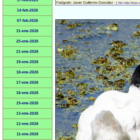
17-feb-2026
Fotógrafo: Javier Guillermo González -
[ Ver más fotos
14-feb-2026
07-feb-2026
31-ene-2026
25-ene-2026
21-ene-2026
19-ene-2026
18-ene-2026
17-ene-2026
16-ene-2026
15-ene-2026
13-ene-2026
12-ene-2026
11-ene-2026