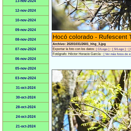
13-nov-2024
12-nov-2024
10-nov-2024
09-nov-2024
Hocó colorado - Rufescent 
08-nov-2024
Archivo: 20201031/2601_hhg_3.jpg
07-nov-2024
Exportar la foto con los datos:
-
-
[ C/Logo ]
[ S/Logo ]
[
Fotógrafo: Héctor Horacio García -
[ Ver más fotos de 
06-nov-2024
05-nov-2024
03-nov-2024
31-oct-2024
30-oct-2024
28-oct-2024
24-oct-2024
21-oct-2024