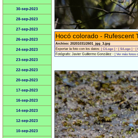
30-sep-2023
28-sep-2023
27-sep-2023
Hocó colorado - Rufescent 
26-sep-2023
Archivo: 20201031/2601_jgg_3.jpg
Exportar la foto con los datos:
-
-
[ C/Logo ]
[ S/Logo ]
[
24-sep-2023
Fotógrafo: Javier Guillermo González -
[ Ver más fotos
23-sep-2023
22-sep-2023
20-sep-2023
17-sep-2023
16-sep-2023
14-sep-2023
12-sep-2023
10-sep-2023