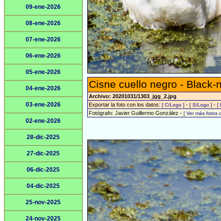
09-ene-2026
08-ene-2026
07-ene-2026
06-ene-2026
05-ene-2026
Cisne cuello negro - Black
04-ene-2026
Archivo: 20201031/1303_jgg_2.jpg
03-ene-2026
Exportar la foto con los datos:
-
-
[ C/Logo ]
[ S/Logo ]
[
Fotógrafo: Javier Guillermo González -
[ Ver más fotos
02-ene-2026
28-dic-2025
27-dic-2025
06-dic-2025
04-dic-2025
25-nov-2025
24-nov-2025