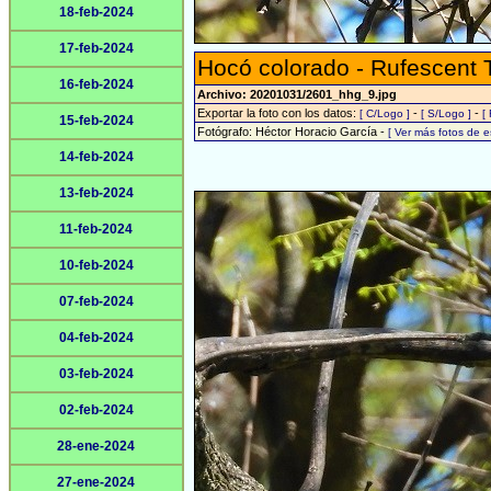
18-feb-2024
17-feb-2024
Hocó colorado - Rufescent 
16-feb-2024
Archivo: 20201031/2601_hhg_9.jpg
Exportar la foto con los datos:
-
-
[ C/Logo ]
[ S/Logo ]
[
15-feb-2024
Fotógrafo: Héctor Horacio García -
[ Ver más fotos de 
14-feb-2024
13-feb-2024
11-feb-2024
10-feb-2024
07-feb-2024
04-feb-2024
03-feb-2024
02-feb-2024
28-ene-2024
27-ene-2024