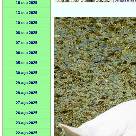
Fotógrafo: Javier Guillermo González -
[ Ver más fotos
16-sep-2025
13-sep-2025
10-sep-2025
08-sep-2025
07-sep-2025
06-sep-2025
05-sep-2025
30-ago-2025
29-ago-2025
28-ago-2025
27-ago-2025
26-ago-2025
23-ago-2025
22-ago-2025