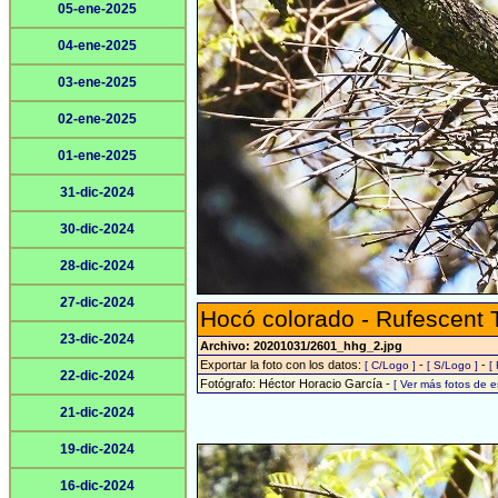
05-ene-2025
04-ene-2025
03-ene-2025
02-ene-2025
01-ene-2025
31-dic-2024
30-dic-2024
28-dic-2024
27-dic-2024
Hocó colorado - Rufescent 
23-dic-2024
Archivo: 20201031/2601_hhg_2.jpg
Exportar la foto con los datos:
-
-
[ C/Logo ]
[ S/Logo ]
[
22-dic-2024
Fotógrafo: Héctor Horacio García -
[ Ver más fotos de 
21-dic-2024
19-dic-2024
16-dic-2024