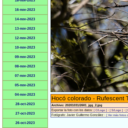
18-nov-2023
16-nov-2023
14-nov-2023
13-nov-2023
12-nov-2023
10-nov-2023
09-nov-2023
08-nov-2023
07-nov-2023
05-nov-2023
04-nov-2023
Hocó colorado - Rufescent 
28-oct-2023
Archivo: 20201031/2601_jgg_2.jpg
Exportar la foto con los datos:
-
-
[ C/Logo ]
[ S/Logo ]
[
27-oct-2023
Fotógrafo: Javier Guillermo González -
[ Ver más fotos
26-oct-2023