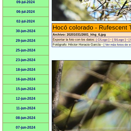
09-jul-2024
06-jul-2024
02-jul-2024
Hocó colorado - Rufescent 
30-jun-2024
Archivo: 20201031/2601_hhg_6.jpg
Exportar la foto con los datos:
-
-
[ C/Logo ]
[ S/Logo ]
[
29-jun-2024
Fotógrafo: Héctor Horacio García -
[ Ver más fotos de 
25-jun-2024
23-jun-2024
18-jun-2024
16-jun-2024
15-jun-2024
12-jun-2024
11-jun-2024
08-jun-2024
07-jun-2024