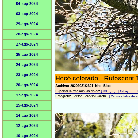
04-sep-2024
03-sep-2024
29-ago-2024
28-ago-2024
27-ago-2024
25-ago-2024
24-ago-2024
23-ago-2024
Hocó colorado - Rufescent 
20-ago-2024
Archivo: 20201031/2601_hhg_5.jpg
Exportar la foto con los datos:
-
-
[ C/Logo ]
[ S/Logo ]
[
17-ago-2024
Fotógrafo: Héctor Horacio García -
[ Ver más fotos de 
15-ago-2024
14-ago-2024
12-ago-2024
10-ago-2024