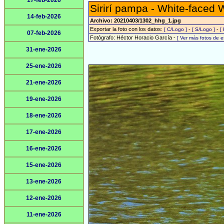
17-feb-2026
Sirirí pampa - White-faced 
14-feb-2026
Archivo: 20210403/1302_hhg_1.jpg
Exportar la foto con los datos:
-
-
[ C/Logo ]
[ S/Logo ]
[
07-feb-2026
Fotógrafo: Héctor Horacio García -
[ Ver más fotos de 
31-ene-2026
25-ene-2026
21-ene-2026
19-ene-2026
18-ene-2026
17-ene-2026
16-ene-2026
15-ene-2026
13-ene-2026
12-ene-2026
11-ene-2026