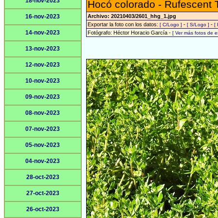
18-nov-2023
Hocó colorado - Rufescent 
16-nov-2023
Archivo: 20210403/2601_hhg_1.jpg
Exportar la foto con los datos:
-
-
[ C/Logo ]
[ S/Logo ]
[
14-nov-2023
Fotógrafo: Héctor Horacio García -
[ Ver más fotos de 
13-nov-2023
12-nov-2023
10-nov-2023
09-nov-2023
08-nov-2023
07-nov-2023
05-nov-2023
04-nov-2023
28-oct-2023
27-oct-2023
26-oct-2023