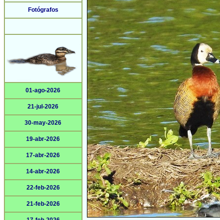
Fotógrafos
01-ago-2026
21-jul-2026
30-may-2026
19-abr-2026
17-abr-2026
14-abr-2026
22-feb-2026
21-feb-2026