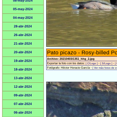
08-may-2024
05-may-2024
04-may-2024
28-abr-2024
26-abr-2024
21-abr-2024
Pato picazo - Rosy-billed P
20-abr-2024
Archivo: 20210403/1351_hhg_2.jpg
19-abr-2024
Exportar la foto con los datos:
-
-
[ C/Logo ]
[ S/Logo ]
[
Fotógrafo: Héctor Horacio García -
[ Ver más fotos de 
18-abr-2024
13-abr-2024
12-abr-2024
09-abr-2024
07-abr-2024
06-abr-2024