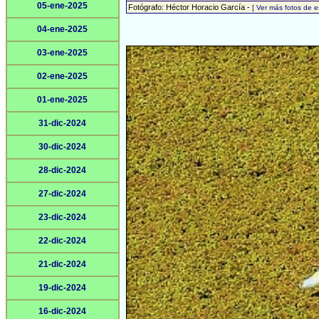
05-ene-2025
Fotógrafo: Héctor Horacio García -
[ Ver más fotos de 
04-ene-2025
03-ene-2025
02-ene-2025
01-ene-2025
31-dic-2024
30-dic-2024
28-dic-2024
27-dic-2024
23-dic-2024
22-dic-2024
21-dic-2024
19-dic-2024
16-dic-2024