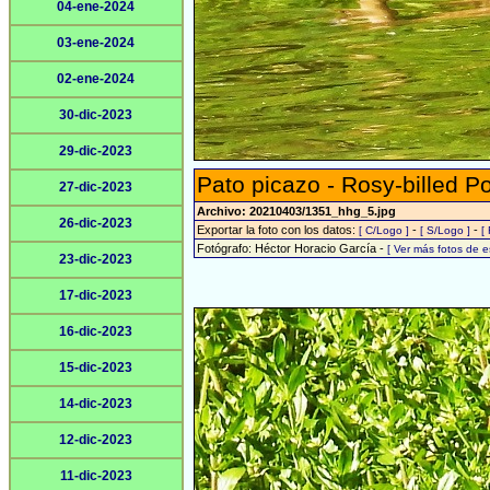
04-ene-2024
03-ene-2024
02-ene-2024
30-dic-2023
29-dic-2023
Pato picazo - Rosy-billed P
27-dic-2023
Archivo: 20210403/1351_hhg_5.jpg
26-dic-2023
Exportar la foto con los datos:
-
-
[ C/Logo ]
[ S/Logo ]
[
Fotógrafo: Héctor Horacio García -
[ Ver más fotos de 
23-dic-2023
17-dic-2023
16-dic-2023
15-dic-2023
14-dic-2023
12-dic-2023
11-dic-2023