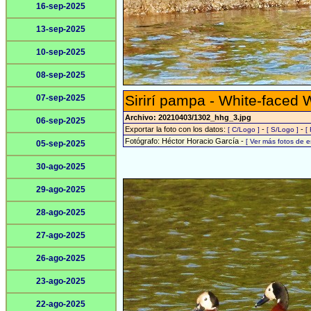
16-sep-2025
13-sep-2025
10-sep-2025
08-sep-2025
Sirirí pampa - White-faced 
07-sep-2025
Archivo: 20210403/1302_hhg_3.jpg
06-sep-2025
Exportar la foto con los datos:
-
-
[ C/Logo ]
[ S/Logo ]
[
Fotógrafo: Héctor Horacio García -
[ Ver más fotos de 
05-sep-2025
30-ago-2025
29-ago-2025
28-ago-2025
27-ago-2025
26-ago-2025
23-ago-2025
22-ago-2025