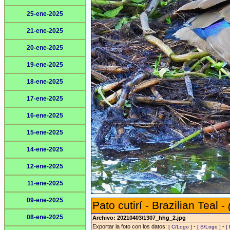
25-ene-2025
21-ene-2025
20-ene-2025
19-ene-2025
18-ene-2025
17-ene-2025
16-ene-2025
15-ene-2025
14-ene-2025
12-ene-2025
11-ene-2025
09-ene-2025
Pato cutirí - Brazilian Teal -
08-ene-2025
Archivo: 20210403/1307_hhg_2.jpg
Exportar la foto con los datos:
-
-
[ C/Logo ]
[ S/Logo ]
[