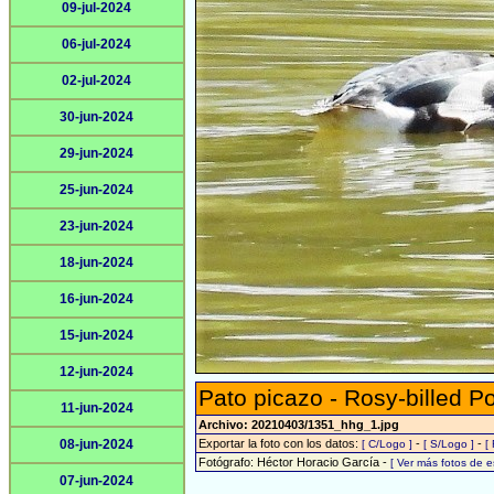
09-jul-2024
06-jul-2024
02-jul-2024
30-jun-2024
29-jun-2024
25-jun-2024
23-jun-2024
18-jun-2024
16-jun-2024
15-jun-2024
12-jun-2024
Pato picazo - Rosy-billed P
11-jun-2024
Archivo: 20210403/1351_hhg_1.jpg
08-jun-2024
Exportar la foto con los datos:
-
-
[ C/Logo ]
[ S/Logo ]
[
Fotógrafo: Héctor Horacio García -
[ Ver más fotos de 
07-jun-2024