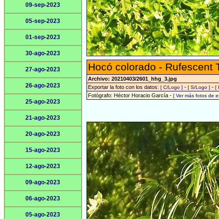
09-sep-2023
05-sep-2023
01-sep-2023
30-ago-2023
Hocó colorado - Rufescent 
27-ago-2023
Archivo: 20210403/2601_hhg_3.jpg
26-ago-2023
Exportar la foto con los datos:
-
-
[ C/Logo ]
[ S/Logo ]
[
Fotógrafo: Héctor Horacio García -
[ Ver más fotos de 
25-ago-2023
21-ago-2023
20-ago-2023
15-ago-2023
12-ago-2023
09-ago-2023
06-ago-2023
05-ago-2023