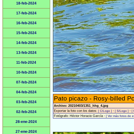
18-feb-2024
17-feb-2024
16-feb-2024
15-feb-2024
14-feb-2024
13-feb-2024
11-feb-2024
10-feb-2024
07-feb-2024
04-feb-2024
Pato picazo - Rosy-billed P
03-feb-2024
Archivo: 20210403/1351_hhg_4.jpg
Exportar la foto con los datos:
-
-
[ C/Logo ]
[ S/Logo ]
[
02-feb-2024
Fotógrafo: Héctor Horacio García -
[ Ver más fotos de 
28-ene-2024
27-ene-2024