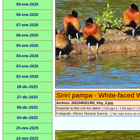
09-ene-2026
08-ene-2026
07-ene-2026
06-ene-2026
05-ene-2026
04-ene-2026
03-ene-2026
02-ene-2026
28-dic-2025
Sirirí pampa - White-faced 
27-dic-2025
Archivo: 20210403/1302_hhg_2.jpg
06-dic-2025
Exportar la foto con los datos:
-
-
[ C/Logo ]
[ S/Logo ]
[
Fotógrafo: Héctor Horacio García -
[ Ver más fotos de 
04-dic-2025
25-nov-2025
24-nov-2025