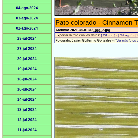
04-ago-2024
03-ago-2024
Pato colorado - Cinnamon T
02-ago-2024
Archivo: 20210403/1313_jgg_2.jpg
Exportar la foto con los datos:
-
-
[ C/Logo ]
[ S/Logo ]
[
28-jul-2024
Fotógrafo: Javier Guillermo González -
[ Ver más fotos
27-jul-2024
20-jul-2024
19-jul-2024
18-jul-2024
16-jul-2024
14-jul-2024
13-jul-2024
12-jul-2024
11-jul-2024