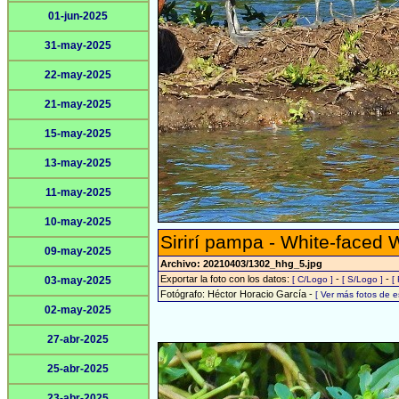
01-jun-2025
31-may-2025
22-may-2025
21-may-2025
15-may-2025
13-may-2025
11-may-2025
10-may-2025
Sirirí pampa - White-faced 
09-may-2025
Archivo: 20210403/1302_hhg_5.jpg
Exportar la foto con los datos:
-
-
03-may-2025
[ C/Logo ]
[ S/Logo ]
[
Fotógrafo: Héctor Horacio García -
[ Ver más fotos de 
02-may-2025
27-abr-2025
25-abr-2025
23-abr-2025