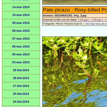
14-mar-2024
Pato picazo - Rosy-billed P
10-mar-2024
Archivo: 20210403/1351_hhg_3.jpg
Exportar la foto con los datos:
-
-
[ C/Logo ]
[ S/Logo ]
[
09-mar-2024
Fotógrafo: Héctor Horacio García -
[ Ver más fotos de 
08-mar-2024
07-mar-2024
06-mar-2024
05-mar-2024
03-mar-2024
29-feb-2024
28-feb-2024
27-feb-2024
25-feb-2024
24-feb-2024