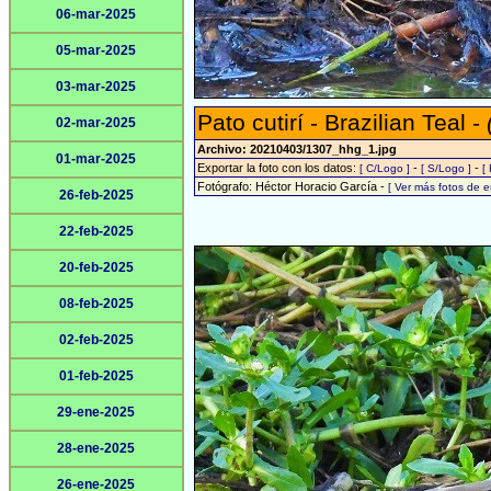
06-mar-2025
05-mar-2025
03-mar-2025
Pato cutirí - Brazilian Teal -
02-mar-2025
Archivo: 20210403/1307_hhg_1.jpg
01-mar-2025
Exportar la foto con los datos:
-
-
[ C/Logo ]
[ S/Logo ]
[
Fotógrafo: Héctor Horacio García -
[ Ver más fotos de 
26-feb-2025
22-feb-2025
20-feb-2025
08-feb-2025
02-feb-2025
01-feb-2025
29-ene-2025
28-ene-2025
26-ene-2025