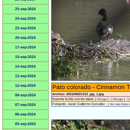
25-sep-2024
24-sep-2024
22-sep-2024
20-sep-2024
17-sep-2024
15-sep-2024
14-sep-2024
13-sep-2024
12-sep-2024
Pato colorado - Cinnamon T
Archivo: 20210403/1313_jgg_1.jpg
08-sep-2024
Exportar la foto con los datos:
-
-
[ C/Logo ]
[ S/Logo ]
[
Fotógrafo: Javier Guillermo González -
[ Ver más fotos
07-sep-2024
06-sep-2024
05-sep-2024