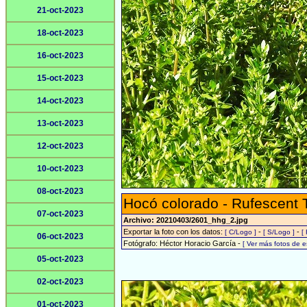
21-oct-2023
18-oct-2023
16-oct-2023
15-oct-2023
14-oct-2023
13-oct-2023
12-oct-2023
10-oct-2023
08-oct-2023
Hocó colorado - Rufescent 
07-oct-2023
Archivo: 20210403/2601_hhg_2.jpg
Exportar la foto con los datos:
-
-
[ C/Logo ]
[ S/Logo ]
[
06-oct-2023
Fotógrafo: Héctor Horacio García -
[ Ver más fotos de 
05-oct-2023
02-oct-2023
01-oct-2023