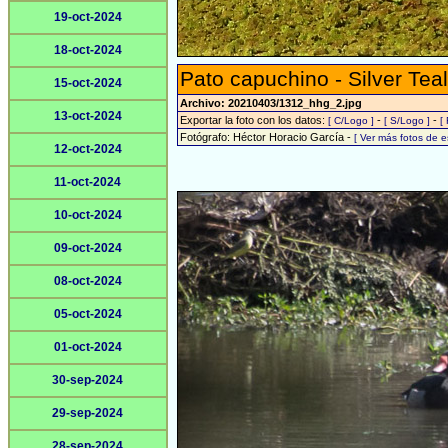
19-oct-2024
18-oct-2024
Pato capuchino - Silver Teal
15-oct-2024
Archivo: 20210403/1312_hhg_2.jpg
13-oct-2024
Exportar la foto con los datos:
-
-
[ C/Logo ]
[ S/Logo ]
[
Fotógrafo: Héctor Horacio García -
[ Ver más fotos de 
12-oct-2024
11-oct-2024
10-oct-2024
09-oct-2024
08-oct-2024
05-oct-2024
01-oct-2024
30-sep-2024
29-sep-2024
28-sep-2024