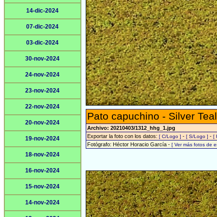
14-dic-2024
07-dic-2024
03-dic-2024
30-nov-2024
24-nov-2024
23-nov-2024
22-nov-2024
Pato capuchino - Silver Teal
20-nov-2024
Archivo: 20210403/1312_hhg_1.jpg
Exportar la foto con los datos:
-
-
[ C/Logo ]
[ S/Logo ]
[
19-nov-2024
Fotógrafo: Héctor Horacio García -
[ Ver más fotos de 
18-nov-2024
16-nov-2024
15-nov-2024
14-nov-2024