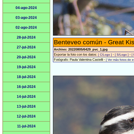
04-ago-2024
03-ago-2024
02-ago-2024
28-jul-2024
Benteveo común - Great Ki
27-jul-2024
Archivo: 20220805/6429_pvc_1.jpg
Exportar la foto con los datos:
-
-
[ C/Logo ]
[ S/Logo ]
[
20-jul-2024
Fotógrafo: Paula Valentina Castelli -
[ Ver más fotos de 
19-jul-2024
18-jul-2024
16-jul-2024
14-jul-2024
13-jul-2024
12-jul-2024
11-jul-2024