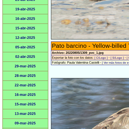
19-abr-2025
16-abr-2025
15-abr-2025
12-abr-2025
Pato barcino - Yellow-billed
05-abr-2025
Archivo: 20220805/1309_pvc_1.jpg
02-abr-2025
Exportar la foto con los datos:
-
-
[ C/Logo ]
[ S/Logo ]
[
Fotógrafo: Paula Valentina Castelli -
[ Ver más fotos de 
29-mar-2025
28-mar-2025
22-mar-2025
16-mar-2025
15-mar-2025
13-mar-2025
09-mar-2025