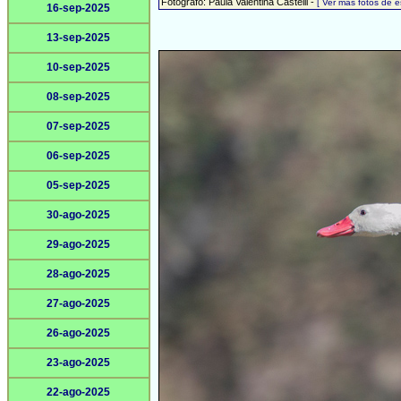
Fotógrafo: Paula Valentina Castelli -
[ Ver más fotos de 
16-sep-2025
13-sep-2025
10-sep-2025
08-sep-2025
07-sep-2025
06-sep-2025
05-sep-2025
30-ago-2025
29-ago-2025
28-ago-2025
27-ago-2025
26-ago-2025
23-ago-2025
22-ago-2025