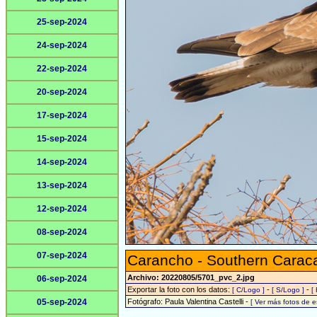
25-sep-2024
24-sep-2024
22-sep-2024
20-sep-2024
17-sep-2024
15-sep-2024
14-sep-2024
13-sep-2024
12-sep-2024
08-sep-2024
07-sep-2024
Carancho - Southern Carac
Archivo: 20220805/5701_pvc_2.jpg
06-sep-2024
Exportar la foto con los datos:
-
-
[ C/Logo ]
[ S/Logo ]
[
05-sep-2024
Fotógrafo: Paula Valentina Castelli -
[ Ver más fotos de 