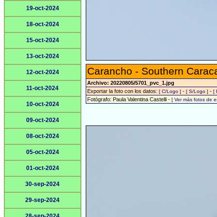
19-oct-2024
18-oct-2024
15-oct-2024
13-oct-2024
Carancho - Southern Carac
12-oct-2024
Archivo: 20220805/5701_pvc_1.jpg
11-oct-2024
Exportar la foto con los datos:
-
-
[ C/Logo ]
[ S/Logo ]
[
Fotógrafo: Paula Valentina Castelli -
[ Ver más fotos de 
10-oct-2024
09-oct-2024
08-oct-2024
05-oct-2024
01-oct-2024
30-sep-2024
29-sep-2024
28-sep-2024