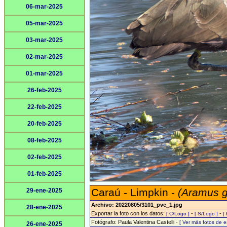
06-mar-2025
05-mar-2025
03-mar-2025
02-mar-2025
01-mar-2025
26-feb-2025
22-feb-2025
20-feb-2025
08-feb-2025
02-feb-2025
01-feb-2025
Caraú - Limpkin -
(Aramus 
29-ene-2025
Archivo: 20220805/3101_pvc_1.jpg
28-ene-2025
Exportar la foto con los datos:
-
-
[ C/Logo ]
[ S/Logo ]
[
Fotógrafo: Paula Valentina Castelli -
[ Ver más fotos de 
26-ene-2025