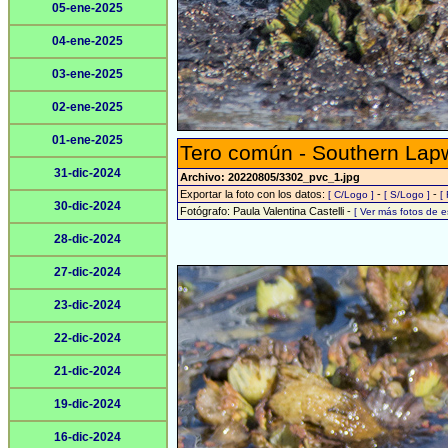
05-ene-2025
04-ene-2025
03-ene-2025
02-ene-2025
01-ene-2025
Tero común - Southern Lap
31-dic-2024
Archivo: 20220805/3302_pvc_1.jpg
Exportar la foto con los datos:
-
-
[ C/Logo ]
[ S/Logo ]
[
30-dic-2024
Fotógrafo: Paula Valentina Castelli -
[ Ver más fotos de 
28-dic-2024
27-dic-2024
23-dic-2024
22-dic-2024
21-dic-2024
19-dic-2024
16-dic-2024