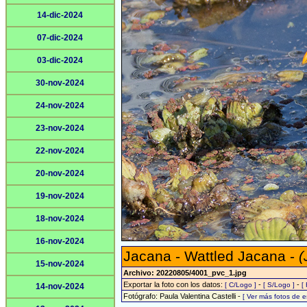
14-dic-2024
07-dic-2024
03-dic-2024
30-nov-2024
24-nov-2024
23-nov-2024
22-nov-2024
20-nov-2024
19-nov-2024
18-nov-2024
16-nov-2024
Jacana - Wattled Jacana -
(
15-nov-2024
Archivo: 20220805/4001_pvc_1.jpg
Exportar la foto con los datos:
-
-
[ C/Logo ]
[ S/Logo ]
[
14-nov-2024
Fotógrafo: Paula Valentina Castelli -
[ Ver más fotos de 