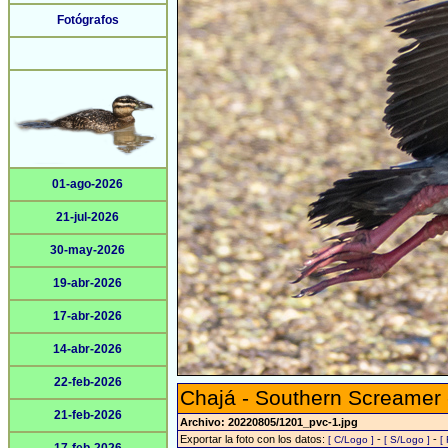
Fotógrafos
01-ago-2026
21-jul-2026
30-may-2026
19-abr-2026
17-abr-2026
14-abr-2026
22-feb-2026
Chajá - Southern Screamer
21-feb-2026
Archivo: 20220805/1201_pvc-1.jpg
Exportar la foto con los datos:
-
-
[ C/Logo ]
[ S/Logo ]
[