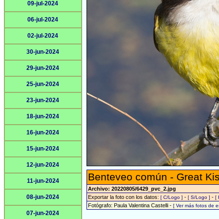
09-jul-2024
06-jul-2024
02-jul-2024
30-jun-2024
29-jun-2024
25-jun-2024
23-jun-2024
18-jun-2024
16-jun-2024
15-jun-2024
12-jun-2024
Benteveo común - Great Ki
11-jun-2024
Archivo: 20220805/6429_pvc_2.jpg
08-jun-2024
Exportar la foto con los datos:
-
-
[ C/Logo ]
[ S/Logo ]
[
Fotógrafo: Paula Valentina Castelli -
[ Ver más fotos de 
07-jun-2024