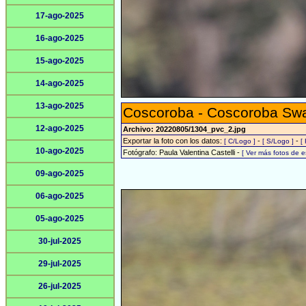
17-ago-2025
16-ago-2025
15-ago-2025
14-ago-2025
13-ago-2025
Coscoroba - Coscoroba Sw
12-ago-2025
Archivo: 20220805/1304_pvc_2.jpg
Exportar la foto con los datos:
-
-
[ C/Logo ]
[ S/Logo ]
[
10-ago-2025
Fotógrafo: Paula Valentina Castelli -
[ Ver más fotos de 
09-ago-2025
06-ago-2025
05-ago-2025
30-jul-2025
29-jul-2025
26-jul-2025