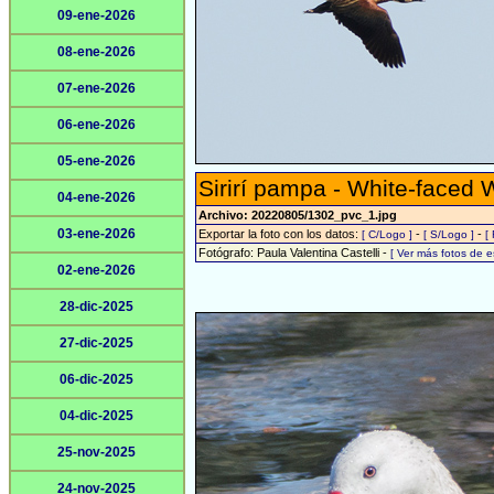
09-ene-2026
08-ene-2026
07-ene-2026
06-ene-2026
05-ene-2026
Sirirí pampa - White-faced 
04-ene-2026
Archivo: 20220805/1302_pvc_1.jpg
03-ene-2026
Exportar la foto con los datos:
-
-
[ C/Logo ]
[ S/Logo ]
[
Fotógrafo: Paula Valentina Castelli -
[ Ver más fotos de 
02-ene-2026
28-dic-2025
27-dic-2025
06-dic-2025
04-dic-2025
25-nov-2025
24-nov-2025