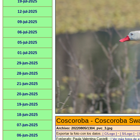
19-jul-2025
12-jul-2025
09-jul-2025
06-jul-2025
05-jul-2025
01-jul-2025
29-jun-2025
28-jun-2025
21-jun-2025
20-jun-2025
19-jun-2025
18-jun-2025
Coscoroba - Coscoroba Sw
07-jun-2025
Archivo: 20220805/1304_pvc_3.jpg
Exportar la foto con los datos:
-
-
[ C/Logo ]
[ S/Logo ]
[
06-jun-2025
Fotógrafo: Paula Valentina Castelli -
[ Ver más fotos de 