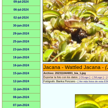
09-jul-2024
06-jul-2024
02-jul-2024
30-jun-2024
29-jun-2024
25-jun-2024
23-jun-2024
18-jun-2024
16-jun-2024
Jacana - Wattled Jacana -
(
15-jun-2024
Archivo: 20231104/4001_bia_1.jpg
Exportar la foto con los datos:
-
-
[ C/Logo ]
[ S/Logo ]
[
12-jun-2024
Fotógrafo: Bianka Ponzano -
[ Ver más fotos de esta E
11-jun-2024
08-jun-2024
07-jun-2024