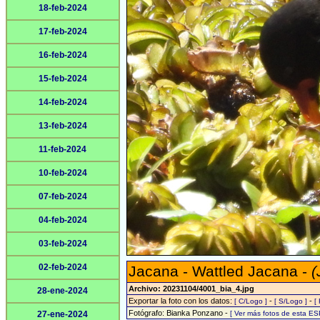
18-feb-2024
17-feb-2024
16-feb-2024
15-feb-2024
14-feb-2024
13-feb-2024
11-feb-2024
10-feb-2024
07-feb-2024
04-feb-2024
03-feb-2024
02-feb-2024
Jacana - Wattled Jacana -
(
Archivo: 20231104/4001_bia_4.jpg
28-ene-2024
Exportar la foto con los datos:
-
-
[ C/Logo ]
[ S/Logo ]
[
Fotógrafo: Bianka Ponzano -
27-ene-2024
[ Ver más fotos de esta E