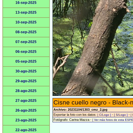
16-sep-2025
13-sep-2025
10-sep-2025
08-sep-2025
07-sep-2025
06-sep-2025
05-sep-2025
30-ago-2025
29-ago-2025
28-ago-2025
27-ago-2025
Cisne cuello negro - Black
Archivo: 20231104/1303_cmz_2.jpg
26-ago-2025
Exportar la foto con los datos:
-
-
[ C/Logo ]
[ S/Logo ]
[
Fotógrafo: Carina Mazza -
23-ago-2025
[ Ver más fotos de esta ESPE
22-ago-2025