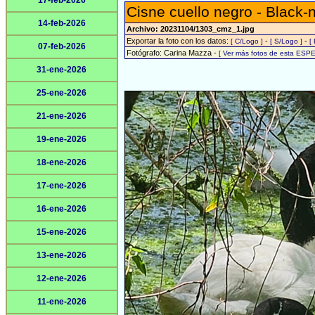
17-feb-2026
Cisne cuello negro - Black
14-feb-2026
Archivo: 20231104/1303_cmz_1.jpg
Exportar la foto con los datos:
-
-
[ C/Logo ]
[ S/Logo ]
[
07-feb-2026
Fotógrafo: Carina Mazza -
[ Ver más fotos de esta ESPE
31-ene-2026
25-ene-2026
21-ene-2026
19-ene-2026
18-ene-2026
17-ene-2026
16-ene-2026
15-ene-2026
13-ene-2026
12-ene-2026
11-ene-2026