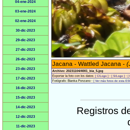
04-ene-2024
03-ene-2024
02-ene-2024
30-dic-2023
29-dic-2023
27-dic-2023
26-dic-2023
Jacana - Wattled Jacana -
(
23-dic-2023
Archivo: 20231104/4001_bia_5.jpg
Exportar la foto con los datos:
-
-
[ C/Logo ]
[ S/Logo ]
[
17-dic-2023
Fotógrafo: Bianka Ponzano -
[ Ver más fotos de esta E
16-dic-2023
15-dic-2023
14-dic-2023
Registros de
12-dic-2023
11-dic-2023