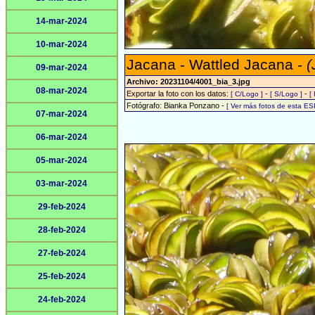
14-mar-2024
10-mar-2024
Jacana - Wattled Jacana -
(
09-mar-2024
Archivo: 20231104/4001_bia_3.jpg
08-mar-2024
Exportar la foto con los datos:
-
-
[ C/Logo ]
[ S/Logo ]
[
Fotógrafo: Bianka Ponzano -
[ Ver más fotos de esta E
07-mar-2024
06-mar-2024
05-mar-2024
03-mar-2024
29-feb-2024
28-feb-2024
27-feb-2024
25-feb-2024
24-feb-2024