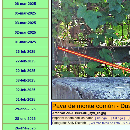
06-mar-2025
05-mar-2025
03-mar-2025
02-mar-2025
01-mar-2025
26-feb-2025
22-feb-2025
20-feb-2025
08-feb-2025
02-feb-2025
01-feb-2025
Pava de monte común - Du
29-ene-2025
Archivo: 20231104/1401_syd_1b.jpg
Exportar la foto con los datos:
-
-
[ C/Logo ]
[ S/Logo ]
[
28-ene-2025
Fotógrafo: Sally Dietrich -
[ Ver más fotos de esta ESPEC
26-ene-2025