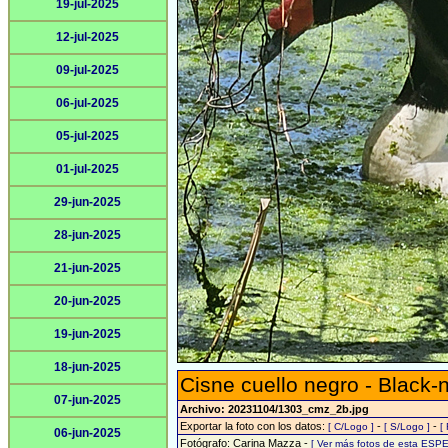
19-jul-2025
12-jul-2025
09-jul-2025
06-jul-2025
05-jul-2025
01-jul-2025
29-jun-2025
28-jun-2025
21-jun-2025
20-jun-2025
19-jun-2025
18-jun-2025
Cisne cuello negro - Black
07-jun-2025
Archivo: 20231104/1303_cmz_2b.jpg
Exportar la foto con los datos:
-
-
[ C/Logo ]
[ S/Logo ]
[
06-jun-2025
Fotógrafo: Carina Mazza -
[ Ver más fotos de esta ESPE