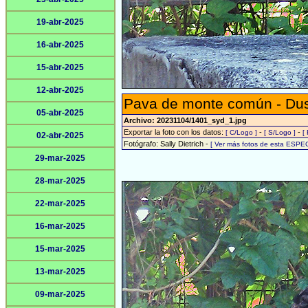
19-abr-2025
16-abr-2025
15-abr-2025
12-abr-2025
Pava de monte común - Du
05-abr-2025
Archivo: 20231104/1401_syd_1.jpg
Exportar la foto con los datos:
-
-
[ C/Logo ]
[ S/Logo ]
[
02-abr-2025
Fotógrafo: Sally Dietrich -
[ Ver más fotos de esta ESPEC
29-mar-2025
28-mar-2025
22-mar-2025
16-mar-2025
15-mar-2025
13-mar-2025
09-mar-2025