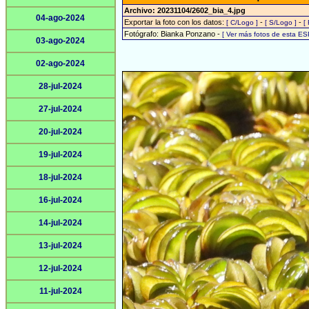
Archivo: 20231104/2602_bia_4.jpg
04-ago-2024
Exportar la foto con los datos:
-
-
[ C/Logo ]
[ S/Logo ]
[
Fotógrafo: Bianka Ponzano -
[ Ver más fotos de esta E
03-ago-2024
02-ago-2024
28-jul-2024
27-jul-2024
20-jul-2024
19-jul-2024
18-jul-2024
16-jul-2024
14-jul-2024
13-jul-2024
12-jul-2024
11-jul-2024