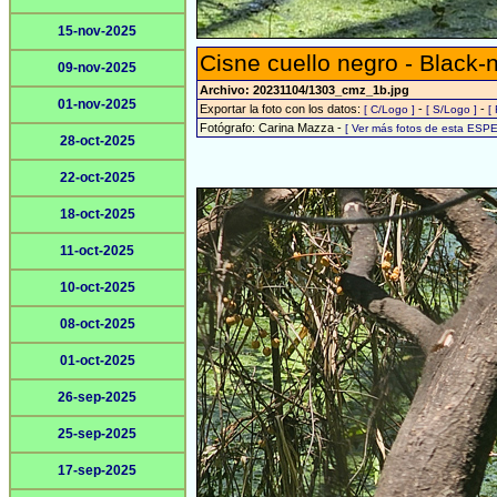
15-nov-2025
Cisne cuello negro - Black
09-nov-2025
Archivo: 20231104/1303_cmz_1b.jpg
01-nov-2025
Exportar la foto con los datos:
-
-
[ C/Logo ]
[ S/Logo ]
[
Fotógrafo: Carina Mazza -
[ Ver más fotos de esta ESPE
28-oct-2025
22-oct-2025
18-oct-2025
11-oct-2025
10-oct-2025
08-oct-2025
01-oct-2025
26-sep-2025
25-sep-2025
17-sep-2025