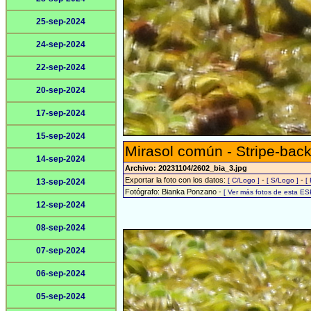
25-sep-2024
24-sep-2024
22-sep-2024
20-sep-2024
17-sep-2024
15-sep-2024
Mirasol común - Stripe-back
14-sep-2024
Archivo: 20231104/2602_bia_3.jpg
Exportar la foto con los datos:
-
-
[ C/Logo ]
[ S/Logo ]
[
13-sep-2024
Fotógrafo: Bianka Ponzano -
[ Ver más fotos de esta E
12-sep-2024
08-sep-2024
07-sep-2024
06-sep-2024
05-sep-2024