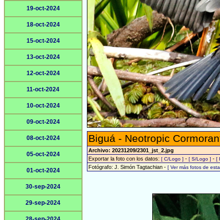
19-oct-2024
18-oct-2024
15-oct-2024
13-oct-2024
12-oct-2024
11-oct-2024
10-oct-2024
09-oct-2024
Biguá - Neotropic Cormoran
08-oct-2024
Archivo: 20231209/2301_jst_2.jpg
05-oct-2024
Exportar la foto con los datos:
-
-
[ C/Logo ]
[ S/Logo ]
[
Fotógrafo: J. Simón Tagtachian -
[ Ver más fotos de es
01-oct-2024
30-sep-2024
29-sep-2024
28-sep-2024