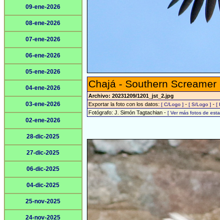
09-ene-2026
08-ene-2026
07-ene-2026
06-ene-2026
05-ene-2026
Chajá - Southern Screamer
04-ene-2026
Archivo: 20231209/1201_jst_2.jpg
03-ene-2026
Exportar la foto con los datos:
-
-
[ C/Logo ]
[ S/Logo ]
[
Fotógrafo: J. Simón Tagtachian -
[ Ver más fotos de es
02-ene-2026
28-dic-2025
27-dic-2025
06-dic-2025
04-dic-2025
25-nov-2025
24-nov-2025