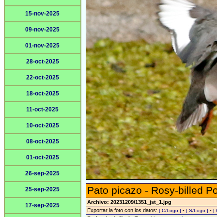
15-nov-2025
09-nov-2025
01-nov-2025
28-oct-2025
22-oct-2025
18-oct-2025
11-oct-2025
10-oct-2025
08-oct-2025
01-oct-2025
26-sep-2025
Pato picazo - Rosy-billed P
25-sep-2025
Archivo: 20231209/1351_jst_1.jpg
17-sep-2025
Exportar la foto con los datos:
-
-
[ C/Logo ]
[ S/Logo ]
[