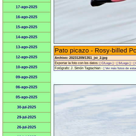
17-ago-2025
16-ago-2025
15-ago-2025
14-ago-2025
13-ago-2025
Pato picazo - Rosy-billed P
12-ago-2025
Archivo: 20231209/1351_jst_2.jpg
Exportar la foto con los datos:
-
-
[ C/Logo ]
[ S/Logo ]
[
10-ago-2025
Fotógrafo: J. Simón Tagtachian -
[ Ver más fotos de es
09-ago-2025
06-ago-2025
05-ago-2025
30-jul-2025
29-jul-2025
26-jul-2025