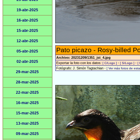
19-abr-2025
16-abr-2025
15-abr-2025
12-abr-2025
Pato picazo - Rosy-billed P
05-abr-2025
Archivo: 20231209/1351_jst_4.jpg
02-abr-2025
Exportar la foto con los datos:
-
-
[ C/Logo ]
[ S/Logo ]
[
Fotógrafo: J. Simón Tagtachian -
[ Ver más fotos de es
29-mar-2025
28-mar-2025
22-mar-2025
16-mar-2025
15-mar-2025
13-mar-2025
09-mar-2025