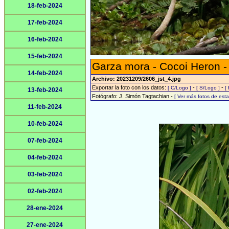
18-feb-2024
17-feb-2024
16-feb-2024
15-feb-2024
Garza mora - Cocoi Heron 
14-feb-2024
Archivo: 20231209/2606_jst_4.jpg
Exportar la foto con los datos:
-
-
[ C/Logo ]
[ S/Logo ]
[
13-feb-2024
Fotógrafo: J. Simón Tagtachian -
[ Ver más fotos de es
11-feb-2024
10-feb-2024
07-feb-2024
04-feb-2024
03-feb-2024
02-feb-2024
28-ene-2024
27-ene-2024