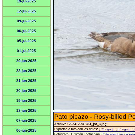
19-jul-2025
12-jul-2025
09-jul-2025
06-jul-2025
05-jul-2025
01-jul-2025
29-jun-2025
28-jun-2025
21-jun-2025
20-jun-2025
19-jun-2025
18-jun-2025
Pato picazo - Rosy-billed P
07-jun-2025
Archivo: 20231209/1351_jst_3.jpg
Exportar la foto con los datos:
-
-
[ C/Logo ]
[ S/Logo ]
[
06-jun-2025
Fotógrafo: J. Simón Tagtachian -
[ Ver más fotos de es