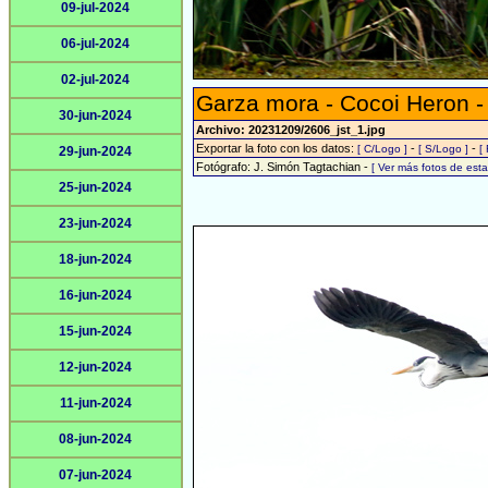
09-jul-2024
06-jul-2024
02-jul-2024
Garza mora - Cocoi Heron 
30-jun-2024
Archivo: 20231209/2606_jst_1.jpg
Exportar la foto con los datos:
-
-
[ C/Logo ]
[ S/Logo ]
[
29-jun-2024
Fotógrafo: J. Simón Tagtachian -
[ Ver más fotos de es
25-jun-2024
23-jun-2024
18-jun-2024
16-jun-2024
15-jun-2024
12-jun-2024
11-jun-2024
08-jun-2024
07-jun-2024