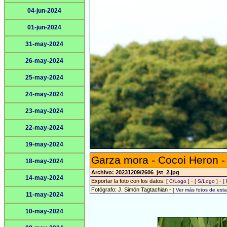
04-jun-2024
01-jun-2024
31-may-2024
26-may-2024
25-may-2024
24-may-2024
23-may-2024
22-may-2024
19-may-2024
Garza mora - Cocoi Heron 
18-may-2024
Archivo: 20231209/2606_jst_2.jpg
14-may-2024
Exportar la foto con los datos:
-
-
[ C/Logo ]
[ S/Logo ]
[
Fotógrafo: J. Simón Tagtachian -
[ Ver más fotos de es
11-may-2024
10-may-2024