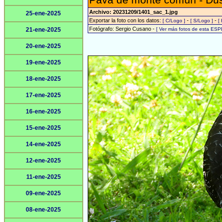
Pava de monte común - Du
Archivo: 20231209/1401_sac_1.jpg
25-ene-2025
Exportar la foto con los datos:
-
-
[ C/Logo ]
[ S/Logo ]
[
Fotógrafo: Sergio Cusano -
21-ene-2025
[ Ver más fotos de esta ESP
20-ene-2025
19-ene-2025
18-ene-2025
17-ene-2025
16-ene-2025
15-ene-2025
14-ene-2025
12-ene-2025
11-ene-2025
09-ene-2025
08-ene-2025