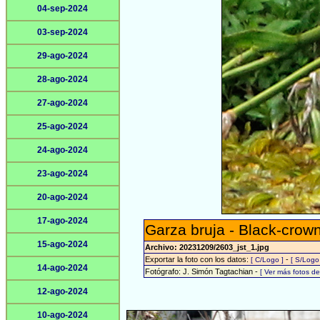
04-sep-2024
03-sep-2024
29-ago-2024
28-ago-2024
27-ago-2024
25-ago-2024
24-ago-2024
23-ago-2024
20-ago-2024
17-ago-2024
Garza bruja - Black-crow
15-ago-2024
Archivo: 20231209/2603_jst_1.jpg
Exportar la foto con los datos:
-
[ C/Logo ]
[ S/Logo
14-ago-2024
Fotógrafo: J. Simón Tagtachian -
[ Ver más fotos d
12-ago-2024
10-ago-2024