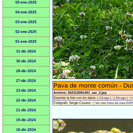
05-ene-2025
04-ene-2025
03-ene-2025
02-ene-2025
01-ene-2025
31-dic-2024
30-dic-2024
28-dic-2024
27-dic-2024
Pava de monte común - Du
23-dic-2024
Archivo: 20231209/1401_sac_2.jpg
Exportar la foto con los datos:
-
-
[ C/Logo ]
[ S/Logo ]
[
22-dic-2024
Fotógrafo: Sergio Cusano -
[ Ver más fotos de esta ESP
21-dic-2024
19-dic-2024
16-dic-2024