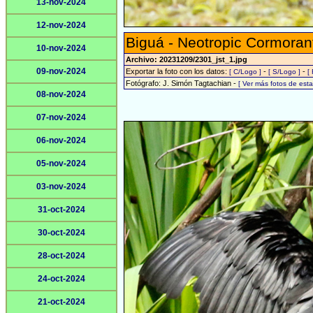
13-nov-2024
12-nov-2024
Biguá - Neotropic Cormoran
10-nov-2024
Archivo: 20231209/2301_jst_1.jpg
09-nov-2024
Exportar la foto con los datos:
-
-
[ C/Logo ]
[ S/Logo ]
[
Fotógrafo: J. Simón Tagtachian -
[ Ver más fotos de es
08-nov-2024
07-nov-2024
06-nov-2024
05-nov-2024
03-nov-2024
31-oct-2024
30-oct-2024
28-oct-2024
24-oct-2024
21-oct-2024