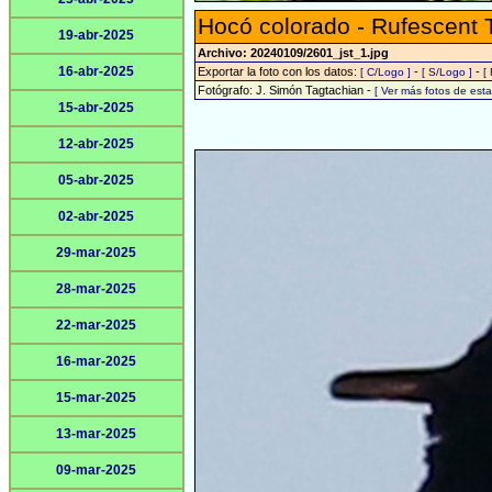
Hocó colorado - Rufescent 
19-abr-2025
Archivo: 20240109/2601_jst_1.jpg
16-abr-2025
Exportar la foto con los datos:
-
-
[ C/Logo ]
[ S/Logo ]
[
Fotógrafo: J. Simón Tagtachian -
[ Ver más fotos de es
15-abr-2025
12-abr-2025
05-abr-2025
02-abr-2025
29-mar-2025
28-mar-2025
22-mar-2025
16-mar-2025
15-mar-2025
13-mar-2025
09-mar-2025