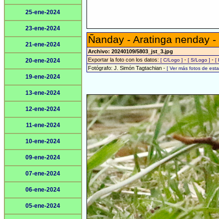
25-ene-2024
23-ene-2024
Ñanday - Aratinga nenday -
21-ene-2024
Archivo: 20240109/5803_jst_3.jpg
Exportar la foto con los datos:
-
-
20-ene-2024
[ C/Logo ]
[ S/Logo ]
[
Fotógrafo: J. Simón Tagtachian -
[ Ver más fotos de es
19-ene-2024
13-ene-2024
12-ene-2024
11-ene-2024
10-ene-2024
09-ene-2024
07-ene-2024
06-ene-2024
05-ene-2024