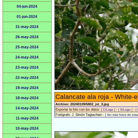
04-jun-2024
01-jun-2024
31-may-2024
26-may-2024
25-may-2024
24-may-2024
23-may-2024
22-may-2024
19-may-2024
Calancate ala roja - White-
18-may-2024
Archivo: 20240109/5802_jst_3.jpg
14-may-2024
Exportar la foto con los datos:
-
-
[ C/Logo ]
[ S/Logo ]
[
Fotógrafo: J. Simón Tagtachian -
[ Ver más fotos de es
11-may-2024
10-may-2024