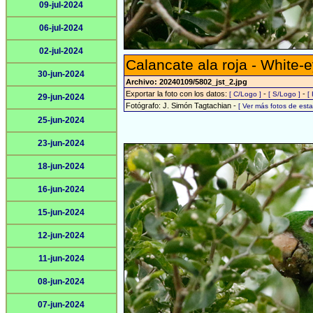
09-jul-2024
06-jul-2024
02-jul-2024
Calancate ala roja - White-
30-jun-2024
Archivo: 20240109/5802_jst_2.jpg
Exportar la foto con los datos:
-
-
[ C/Logo ]
[ S/Logo ]
[
29-jun-2024
Fotógrafo: J. Simón Tagtachian -
[ Ver más fotos de es
25-jun-2024
23-jun-2024
18-jun-2024
16-jun-2024
15-jun-2024
12-jun-2024
11-jun-2024
08-jun-2024
07-jun-2024