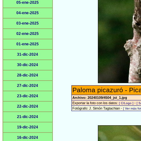
05-ene-2025
04-ene-2025
03-ene-2025
02-ene-2025
01-ene-2025
31-dic-2024
30-dic-2024
28-dic-2024
27-dic-2024
Paloma picazuró - Pic
23-dic-2024
Archivo: 20240109/4504_jst_1.jpg
Exportar la foto con los datos:
-
[ C/Logo ]
[ S
22-dic-2024
Fotógrafo: J. Simón Tagtachian -
[ Ver más f
21-dic-2024
19-dic-2024
16-dic-2024