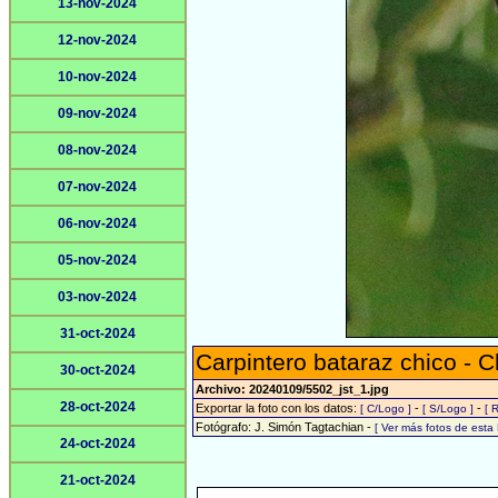
13-nov-2024
12-nov-2024
10-nov-2024
09-nov-2024
08-nov-2024
07-nov-2024
06-nov-2024
05-nov-2024
03-nov-2024
31-oct-2024
Carpintero bataraz chico -
30-oct-2024
Archivo: 20240109/5502_jst_1.jpg
28-oct-2024
Exportar la foto con los datos:
-
-
[ C/Logo ]
[ S/Logo ]
[ 
Fotógrafo: J. Simón Tagtachian -
[ Ver más fotos de est
24-oct-2024
21-oct-2024