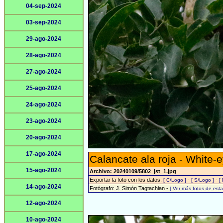
04-sep-2024
03-sep-2024
29-ago-2024
28-ago-2024
27-ago-2024
25-ago-2024
24-ago-2024
23-ago-2024
20-ago-2024
17-ago-2024
Calancate ala roja - White-
15-ago-2024
Archivo: 20240109/5802_jst_1.jpg
Exportar la foto con los datos:
-
-
[ C/Logo ]
[ S/Logo ]
[
14-ago-2024
Fotógrafo: J. Simón Tagtachian -
[ Ver más fotos de es
12-ago-2024
10-ago-2024