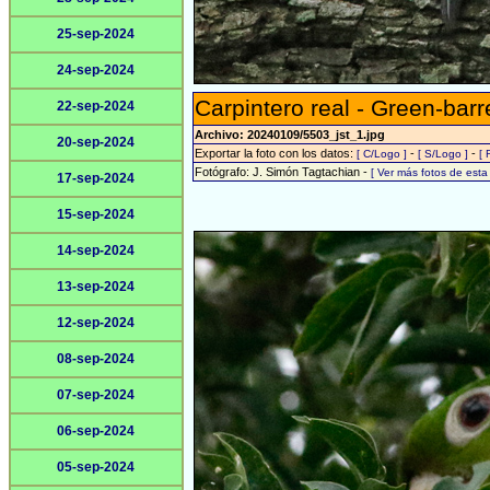
25-sep-2024
24-sep-2024
Carpintero real - Green-ba
22-sep-2024
Archivo: 20240109/5503_jst_1.jpg
20-sep-2024
Exportar la foto con los datos:
-
-
[ C/Logo ]
[ S/Logo ]
[ 
Fotógrafo: J. Simón Tagtachian -
[ Ver más fotos de est
17-sep-2024
15-sep-2024
14-sep-2024
13-sep-2024
12-sep-2024
08-sep-2024
07-sep-2024
06-sep-2024
05-sep-2024