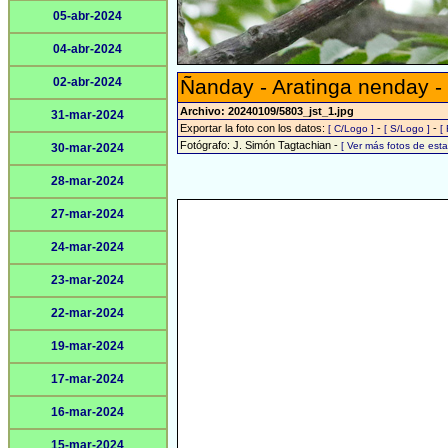
05-abr-2024
04-abr-2024
02-abr-2024
Ñanday - Aratinga nenday -
Archivo: 20240109/5803_jst_1.jpg
31-mar-2024
Exportar la foto con los datos:
-
-
[ C/Logo ]
[ S/Logo ]
[
Fotógrafo: J. Simón Tagtachian -
[ Ver más fotos de es
30-mar-2024
28-mar-2024
27-mar-2024
24-mar-2024
23-mar-2024
22-mar-2024
19-mar-2024
17-mar-2024
16-mar-2024
15-mar-2024