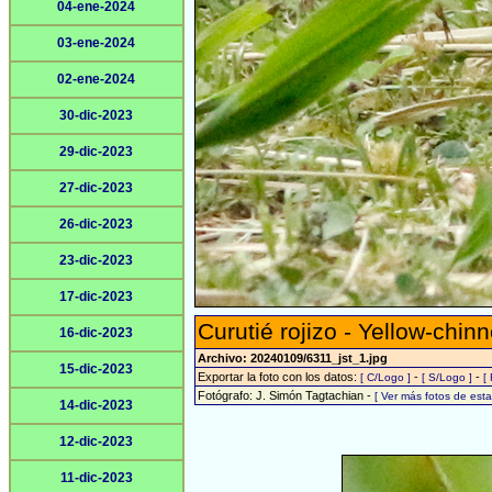
04-ene-2024
03-ene-2024
02-ene-2024
30-dic-2023
29-dic-2023
27-dic-2023
26-dic-2023
23-dic-2023
17-dic-2023
Curutié rojizo - Yellow-chin
16-dic-2023
Archivo: 20240109/6311_jst_1.jpg
15-dic-2023
Exportar la foto con los datos:
-
-
[ C/Logo ]
[ S/Logo ]
[
Fotógrafo: J. Simón Tagtachian -
[ Ver más fotos de es
14-dic-2023
12-dic-2023
11-dic-2023