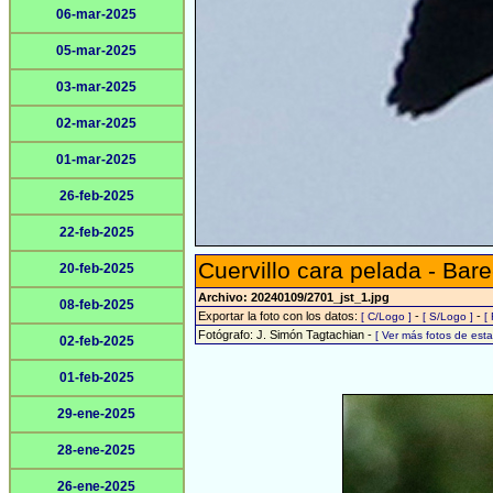
06-mar-2025
05-mar-2025
03-mar-2025
02-mar-2025
01-mar-2025
26-feb-2025
22-feb-2025
Cuervillo cara pelada - Bare
20-feb-2025
Archivo: 20240109/2701_jst_1.jpg
08-feb-2025
Exportar la foto con los datos:
-
-
[ C/Logo ]
[ S/Logo ]
[
Fotógrafo: J. Simón Tagtachian -
[ Ver más fotos de es
02-feb-2025
01-feb-2025
29-ene-2025
28-ene-2025
26-ene-2025