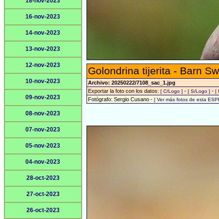
18-nov-2023
16-nov-2023
14-nov-2023
13-nov-2023
12-nov-2023
Golondrina tijerita - Barn S
10-nov-2023
Archivo: 20250222/7108_sac_1.jpg
Exportar la foto con los datos:
-
-
[ C/Logo ]
[ S/Logo ]
[
09-nov-2023
Fotógrafo: Sergio Cusano -
[ Ver más fotos de esta ESP
08-nov-2023
07-nov-2023
05-nov-2023
04-nov-2023
28-oct-2023
27-oct-2023
26-oct-2023