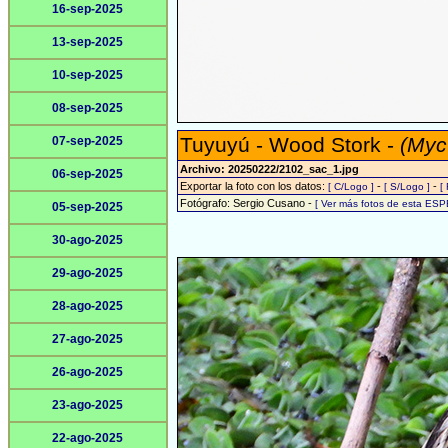
16-sep-2025
13-sep-2025
10-sep-2025
08-sep-2025
Tuyuyú - Wood Stork -
(Myc
07-sep-2025
Archivo: 20250222/2102_sac_1.jpg
06-sep-2025
Exportar la foto con los datos:
-
-
[ C/Logo ]
[ S/Logo ]
[
Fotógrafo: Sergio Cusano -
[ Ver más fotos de esta ESP
05-sep-2025
30-ago-2025
29-ago-2025
28-ago-2025
27-ago-2025
26-ago-2025
23-ago-2025
22-ago-2025