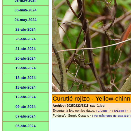
08-may-2024
05-may-2024
04-may-2024
28-abr-2024
26-abr-2024
21-abr-2024
20-abr-2024
19-abr-2024
18-abr-2024
13-abr-2024
12-abr-2024
Curutié rojizo - Yellow-chin
Archivo: 20250222/6311_sac_1.jpg
09-abr-2024
Exportar la foto con los datos:
-
-
[ C/Logo ]
[ S/Logo ]
[
Fotógrafo: Sergio Cusano -
[ Ver más fotos de esta ESP
07-abr-2024
06-abr-2024