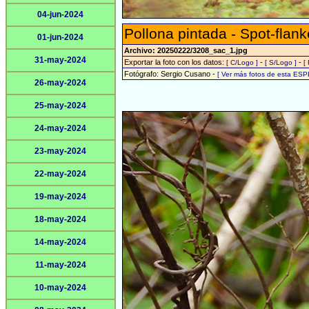
04-jun-2024
Pollona pintada - Spot-flank
01-jun-2024
Archivo: 20250222/3208_sac_1.jpg
31-may-2024
Exportar la foto con los datos:
-
-
[ C/Logo ]
[ S/Logo ]
[
Fotógrafo: Sergio Cusano -
[ Ver más fotos de esta ESP
26-may-2024
25-may-2024
24-may-2024
23-may-2024
22-may-2024
19-may-2024
18-may-2024
14-may-2024
11-may-2024
10-may-2024