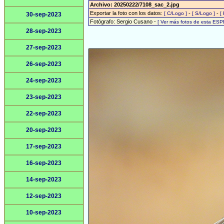
Archivo: 20250222/7108_sac_2.jpg
Exportar la foto con los datos:
-
-
[ C/Logo ]
[ S/Logo ]
[
30-sep-2023
Fotógrafo: Sergio Cusano -
[ Ver más fotos de esta ESP
28-sep-2023
27-sep-2023
26-sep-2023
24-sep-2023
23-sep-2023
22-sep-2023
20-sep-2023
17-sep-2023
16-sep-2023
14-sep-2023
12-sep-2023
10-sep-2023