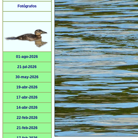
Fotógrafos
01-ago-2026
21-jul-2026
30-may-2026
19-abr-2026
17-abr-2026
14-abr-2026
22-feb-2026
21-feb-2026