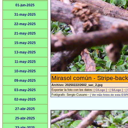
01-jun-2025
31-may-2025
22-may-2025
21-may-2025
15-may-2025
13-may-2025
11-may-2025
10-may-2025
Mirasol común - Stripe-back
09-may-2025
Archivo: 20250222/2602_sac_2.jpg
03-may-2025
Exportar la foto con los datos:
-
-
[ C/Logo ]
[ S/Logo ]
[
Fotógrafo: Sergio Cusano -
[ Ver más fotos de esta ESP
02-may-2025
27-abr-2025
25-abr-2025
23-abr-2025