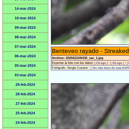
14-mar-2024
10-mar-2024
09-mar-2024
08-mar-2024
07-mar-2024
Benteveo rayado - Streaked
06-mar-2024
Archivo: 20250222/6430_sac_1.jpg
Exportar la foto con los datos:
-
-
[ C/Logo ]
[ S/Logo ]
[
05-mar-2024
Fotógrafo: Sergio Cusano -
[ Ver más fotos de esta ESP
03-mar-2024
29-feb-2024
28-feb-2024
27-feb-2024
25-feb-2024
24-feb-2024