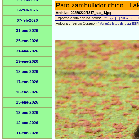
17-feb-2026
Pato zambullidor chico - L
14-feb-2026
Archivo: 20250222/1317_sac_1.jpg
Exportar la foto con los datos:
-
-
[ C/Logo ]
[ S/Logo ]
[
07-feb-2026
Fotógrafo: Sergio Cusano -
[ Ver más fotos de esta ESP
31-ene-2026
25-ene-2026
21-ene-2026
19-ene-2026
18-ene-2026
17-ene-2026
16-ene-2026
15-ene-2026
13-ene-2026
12-ene-2026
11-ene-2026