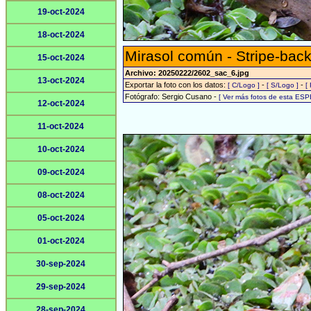
19-oct-2024
18-oct-2024
Mirasol común - Stripe-back
15-oct-2024
Archivo: 20250222/2602_sac_6.jpg
13-oct-2024
Exportar la foto con los datos:
-
-
[ C/Logo ]
[ S/Logo ]
[
Fotógrafo: Sergio Cusano -
[ Ver más fotos de esta ESP
12-oct-2024
11-oct-2024
10-oct-2024
09-oct-2024
08-oct-2024
05-oct-2024
01-oct-2024
30-sep-2024
29-sep-2024
28-sep-2024