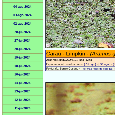
04-ago-2024
03-ago-2024
02-ago-2024
28-jul-2024
27-jul-2024
20-jul-2024
Caraú - Limpkin -
(Aramus 
19-jul-2024
Archivo: 20250222/3101_sac_1.jpg
Exportar la foto con los datos:
-
-
[ C/Logo ]
[ S/Logo ]
[
18-jul-2024
Fotógrafo: Sergio Cusano -
[ Ver más fotos de esta ESP
16-jul-2024
14-jul-2024
13-jul-2024
12-jul-2024
11-jul-2024