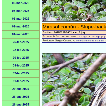
06-mar-2025
05-mar-2025
03-mar-2025
Mirasol común - Stripe-back
02-mar-2025
Archivo: 20250222/2602_sac_3.jpg
01-mar-2025
Exportar la foto con los datos:
-
-
[ C/Logo ]
[ S/Logo ]
[
Fotógrafo: Sergio Cusano -
[ Ver más fotos de esta ESP
26-feb-2025
22-feb-2025
20-feb-2025
08-feb-2025
02-feb-2025
01-feb-2025
29-ene-2025
28-ene-2025
26-ene-2025