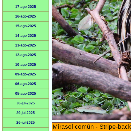
17-ago-2025
16-ago-2025
15-ago-2025
14-ago-2025
13-ago-2025
12-ago-2025
10-ago-2025
09-ago-2025
06-ago-2025
05-ago-2025
30-jul-2025
29-jul-2025
26-jul-2025
Mirasol común - Stripe-back