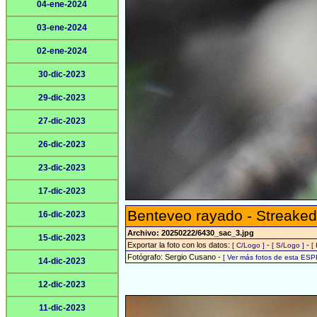
04-ene-2024
03-ene-2024
02-ene-2024
30-dic-2023
29-dic-2023
27-dic-2023
26-dic-2023
23-dic-2023
17-dic-2023
Benteveo rayado - Streaked
16-dic-2023
Archivo: 20250222/6430_sac_3.jpg
15-dic-2023
Exportar la foto con los datos:
-
-
[ C/Logo ]
[ S/Logo ]
[
Fotógrafo: Sergio Cusano -
[ Ver más fotos de esta ESP
14-dic-2023
12-dic-2023
11-dic-2023