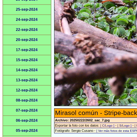
25-sep-2024
24-sep-2024
22-sep-2024
20-sep-2024
17-sep-2024
15-sep-2024
14-sep-2024
13-sep-2024
12-sep-2024
08-sep-2024
07-sep-2024
Mirasol común - Stripe-back
06-sep-2024
Archivo: 20250222/2602_sac_7.jpg
Exportar la foto con los datos:
-
-
[ C/Logo ]
[ S/Logo ]
[
05-sep-2024
Fotógrafo: Sergio Cusano -
[ Ver más fotos de esta ESP