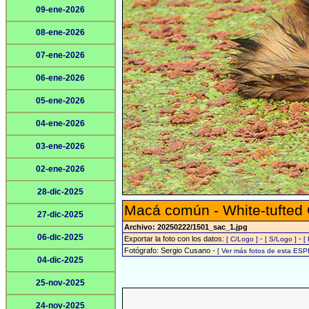
09-ene-2026
08-ene-2026
07-ene-2026
06-ene-2026
05-ene-2026
04-ene-2026
03-ene-2026
02-ene-2026
28-dic-2025
Macá común - White-tufted
27-dic-2025
Archivo: 20250222/1501_sac_1.jpg
06-dic-2025
Exportar la foto con los datos:
-
-
[ C/Logo ]
[ S/Logo ]
[
Fotógrafo: Sergio Cusano -
[ Ver más fotos de esta ESP
04-dic-2025
25-nov-2025
24-nov-2025