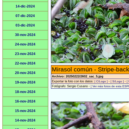
14-dic-2024
07-dic-2024
03-dic-2024
30-nov-2024
24-nov-2024
23-nov-2024
22-nov-2024
Mirasol común - Stripe-back
20-nov-2024
Archivo: 20250222/2602_sac_5.jpg
Exportar la foto con los datos:
-
-
[ C/Logo ]
[ S/Logo ]
[
19-nov-2024
Fotógrafo: Sergio Cusano -
[ Ver más fotos de esta ESP
18-nov-2024
16-nov-2024
15-nov-2024
14-nov-2024