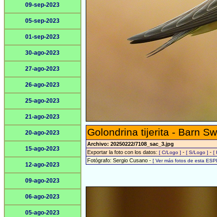
09-sep-2023
05-sep-2023
01-sep-2023
30-ago-2023
27-ago-2023
26-ago-2023
25-ago-2023
21-ago-2023
Golondrina tijerita - Barn S
20-ago-2023
Archivo: 20250222/7108_sac_3.jpg
15-ago-2023
Exportar la foto con los datos:
-
-
[ C/Logo ]
[ S/Logo ]
[
Fotógrafo: Sergio Cusano -
[ Ver más fotos de esta ESP
12-ago-2023
09-ago-2023
06-ago-2023
05-ago-2023