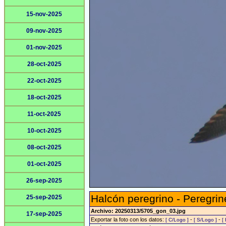
15-nov-2025
09-nov-2025
01-nov-2025
28-oct-2025
22-oct-2025
18-oct-2025
11-oct-2025
10-oct-2025
08-oct-2025
01-oct-2025
26-sep-2025
Halcón peregrino - Peregrin
25-sep-2025
Archivo: 20250313/5705_gon_03.jpg
17-sep-2025
Exportar la foto con los datos:
-
-
[ C/Logo ]
[ S/Logo ]
[