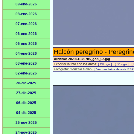
09-ene-2026
08-ene-2026
07-ene-2026
06-ene-2026
05-ene-2026
Halcón peregrino - Peregrin
04-ene-2026
Archivo: 20250313/5705_gon_02.jpg
03-ene-2026
Exportar la foto con los datos:
-
-
[ C/Logo ]
[ S/Logo ]
[
Fotógrafo: Gonzalo Galán -
[ Ver más fotos de esta ESP
02-ene-2026
28-dic-2025
27-dic-2025
06-dic-2025
04-dic-2025
25-nov-2025
24-nov-2025