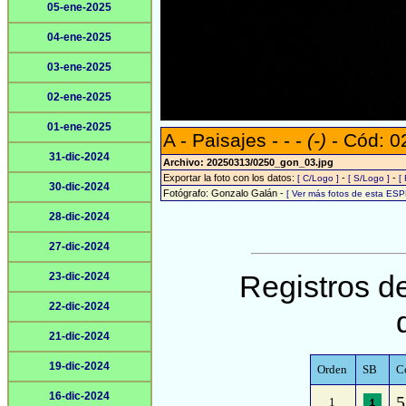
05-ene-2025
04-ene-2025
03-ene-2025
02-ene-2025
01-ene-2025
A - Paisajes - - -
(-)
- Cód: 0
31-dic-2024
Archivo: 20250313/0250_gon_03.jpg
Exportar la foto con los datos:
-
-
[ C/Logo ]
[ S/Logo ]
[
30-dic-2024
Fotógrafo: Gonzalo Galán -
[ Ver más fotos de esta ESP
28-dic-2024
27-dic-2024
Registros de
23-dic-2024
22-dic-2024
21-dic-2024
19-dic-2024
Orden
SB
C
16-dic-2024
5
1