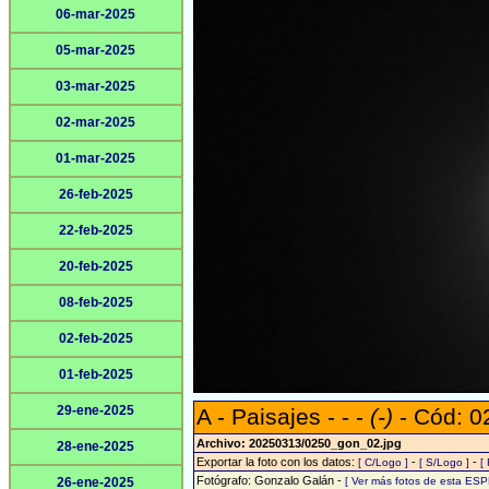
06-mar-2025
05-mar-2025
03-mar-2025
02-mar-2025
01-mar-2025
26-feb-2025
22-feb-2025
20-feb-2025
08-feb-2025
02-feb-2025
01-feb-2025
29-ene-2025
A - Paisajes - - -
(-)
- Cód: 0
Archivo: 20250313/0250_gon_02.jpg
28-ene-2025
Exportar la foto con los datos:
-
-
[ C/Logo ]
[ S/Logo ]
[
Fotógrafo: Gonzalo Galán -
26-ene-2025
[ Ver más fotos de esta ESP