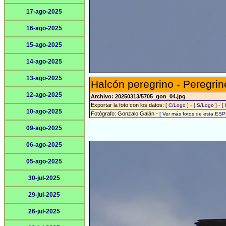
17-ago-2025
16-ago-2025
15-ago-2025
14-ago-2025
13-ago-2025
Halcón peregrino - Peregrin
12-ago-2025
Archivo: 20250313/5705_gon_04.jpg
Exportar la foto con los datos:
-
-
[ C/Logo ]
[ S/Logo ]
[
10-ago-2025
Fotógrafo: Gonzalo Galán -
[ Ver más fotos de esta ESP
09-ago-2025
06-ago-2025
05-ago-2025
30-jul-2025
29-jul-2025
26-jul-2025