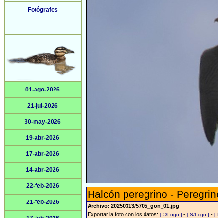
Fotógrafos
01-ago-2026
21-jul-2026
30-may-2026
19-abr-2026
17-abr-2026
14-abr-2026
22-feb-2026
Halcón peregrino - Peregrin
21-feb-2026
Archivo: 20250313/5705_gon_01.jpg
Exportar la foto con los datos:
-
-
[ C/Logo ]
[ S/Logo ]
[