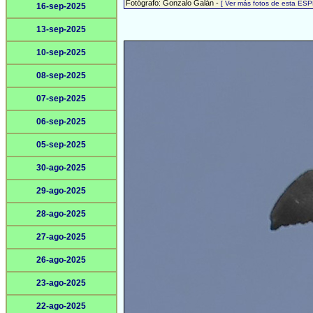
Fotógrafo: Gonzalo Galán -
[ Ver más fotos de esta ESP
16-sep-2025
13-sep-2025
10-sep-2025
08-sep-2025
07-sep-2025
06-sep-2025
05-sep-2025
30-ago-2025
29-ago-2025
28-ago-2025
27-ago-2025
26-ago-2025
23-ago-2025
22-ago-2025