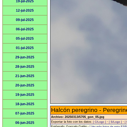
19-jul-2025
12-jul-2025
09-jul-2025
06-jul-2025
05-jul-2025
01-jul-2025
29-jun-2025
28-jun-2025
21-jun-2025
20-jun-2025
19-jun-2025
18-jun-2025
Halcón peregrino - Peregrin
07-jun-2025
Archivo: 20250313/5705_gon_05.jpg
Exportar la foto con los datos:
-
-
[ C/Logo ]
[ S/Logo ]
[
06-jun-2025
Fotógrafo: Gonzalo Galán -
[ Ver más fotos de esta ESP