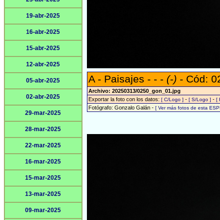
19-abr-2025
16-abr-2025
15-abr-2025
12-abr-2025
A - Paisajes - - -
(-)
- Cód: 0
05-abr-2025
Archivo: 20250313/0250_gon_01.jpg
02-abr-2025
Exportar la foto con los datos:
-
-
[ C/Logo ]
[ S/Logo ]
[
Fotógrafo: Gonzalo Galán -
[ Ver más fotos de esta ESP
29-mar-2025
28-mar-2025
22-mar-2025
16-mar-2025
15-mar-2025
13-mar-2025
09-mar-2025