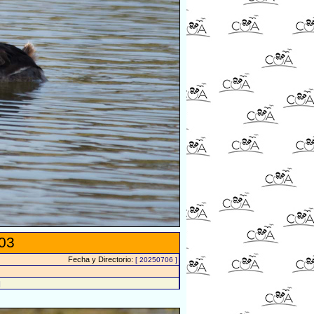
03
Fecha y Directorio:
[ 20250706 ]
]