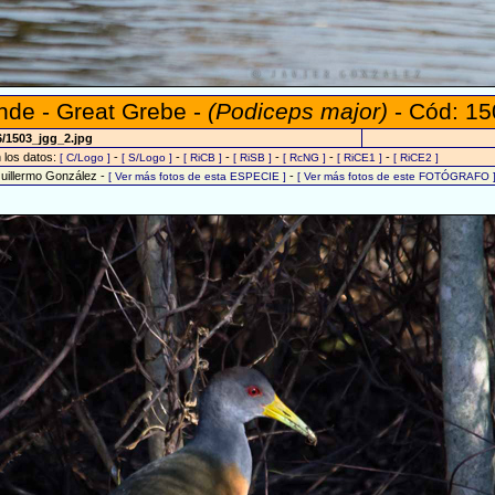
de - Great Grebe -
(Podiceps major)
- Cód: 15
6/1503_jgg_2.jpg
n los datos:
-
-
-
-
-
-
[ C/Logo ]
[ S/Logo ]
[ RiCB ]
[ RiSB ]
[ RcNG ]
[ RiCE1 ]
[ RiCE2 ]
Guillermo González -
-
[ Ver más fotos de esta ESPECIE ]
[ Ver más fotos de este FOTÓGRAFO 