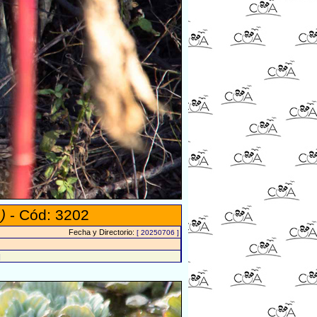
)
- Cód: 3202
Fecha y Directorio:
[ 20250706 ]
]