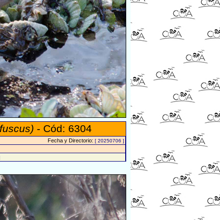
fuscus)
- Cód: 6304
Fecha y Directorio:
[ 20250706 ]
]