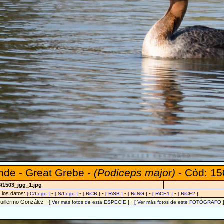
de - Great Grebe -
(Podiceps major)
- Cód: 15
6/1503_jgg_1.jpg
n los datos:
-
-
-
-
-
-
[ C/Logo ]
[ S/Logo ]
[ RiCB ]
[ RiSB ]
[ RcNG ]
[ RiCE1 ]
[ RiCE2 ]
Guillermo González -
-
[ Ver más fotos de esta ESPECIE ]
[ Ver más fotos de este FOTÓGRAFO 