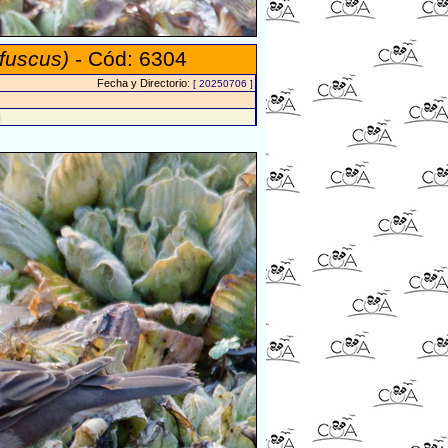
fuscus)
- Cód: 6304
Fecha y Directorio:
[ 20250706 ]
]