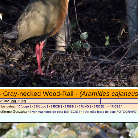
 - Gray-necked Wood-Rail -
(Aramides cajaneus
6/3202_jgg_1.jpg
n los datos:
-
-
-
-
-
-
[ C/Logo ]
[ S/Logo ]
[ RiCB ]
[ RiSB ]
[ RcNG ]
[ RiCE1 ]
[ RiCE2 ]
Guillermo González -
-
[ Ver más fotos de esta ESPECIE ]
[ Ver más fotos de este FOTÓGRAFO 