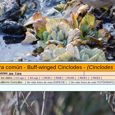
a común - Buff-winged Cinclodes -
(Cinclodes 
6/6304_jgg_2.jpg
n los datos:
-
-
-
-
-
-
[ C/Logo ]
[ S/Logo ]
[ RiCB ]
[ RiSB ]
[ RcNG ]
[ RiCE1 ]
[ RiCE2 ]
Guillermo González -
-
[ Ver más fotos de esta ESPECIE ]
[ Ver más fotos de este FOTÓGRAFO 