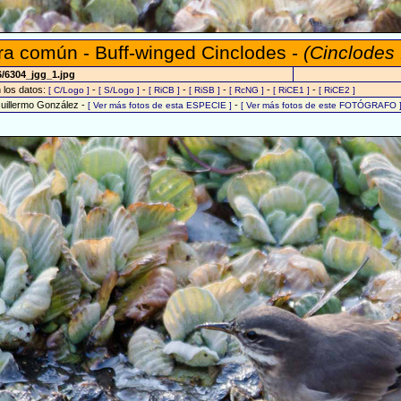
a común - Buff-winged Cinclodes -
(Cinclodes 
6/6304_jgg_1.jpg
n los datos:
-
-
-
-
-
-
[ C/Logo ]
[ S/Logo ]
[ RiCB ]
[ RiSB ]
[ RcNG ]
[ RiCE1 ]
[ RiCE2 ]
Guillermo González -
-
[ Ver más fotos de esta ESPECIE ]
[ Ver más fotos de este FOTÓGRAFO 