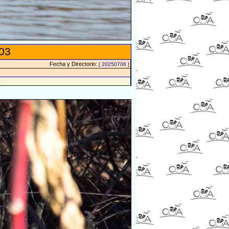
03
Fecha y Directorio:
[ 20250706 ]
]