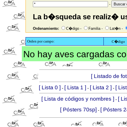
-
La b�squeda se realiz� u
Ordenamiento:
C�digo -
Familia -
Lat�n -
Orden por campo:
C�digo
No hay aves cargadas con
[ Listado de f
[ Lista 0 ]
[ Lista 1 ]
[ Lista 2 ]
[ Lis
-
-
-
[ Lista de códigos y nombres ]
[ L
-
[ Pósters 70sp]
[ Pósters 
-