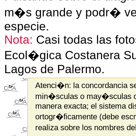
m�s grande y podr� ver 
especie.
Nota:
Casi todas las fot
Ecol�gica Costanera Su
Lagos de Palermo.
Atenci�n: la concordancia s
min�sculas o may�sculas de 
manera exacta; el sistema di
ortogr�ficamente (debe escr
realiza sobre los nombres de