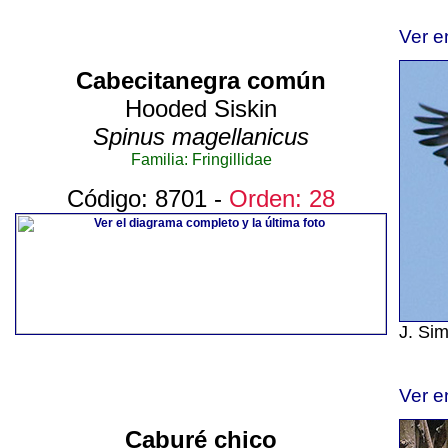
Ver e
Cabecitanegra común
Hooded Siskin
Spinus magellanicus
Familia: Fringillidae
Código: 8701 -
Orden: 28
J. Si
Ver e
Caburé chico