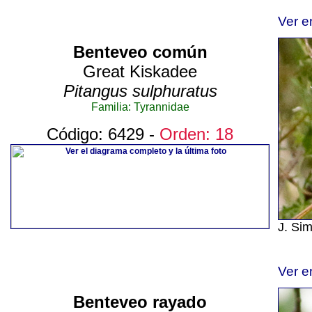
Ver e
Benteveo común
Great Kiskadee
Pitangus sulphuratus
Familia: Tyrannidae
Código: 6429 -
Orden: 18
J. Si
Ver e
Benteveo rayado