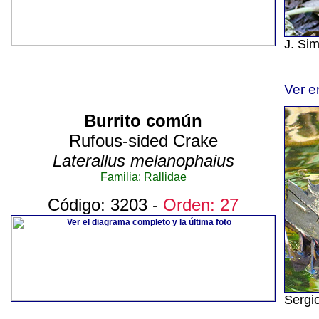
J. Si
Ver e
Burrito común
Rufous-sided Crake
Laterallus melanophaius
Familia: Rallidae
Código: 3203 -
Orden: 27
Sergi