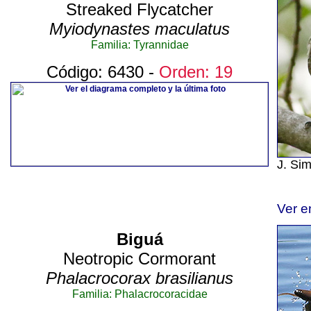
Streaked Flycatcher
Myiodynastes maculatus
Familia: Tyrannidae
Código: 6430 -
Orden: 19
J. Si
Ver e
Biguá
Neotropic Cormorant
Phalacrocorax brasilianus
Familia: Phalacrocoracidae