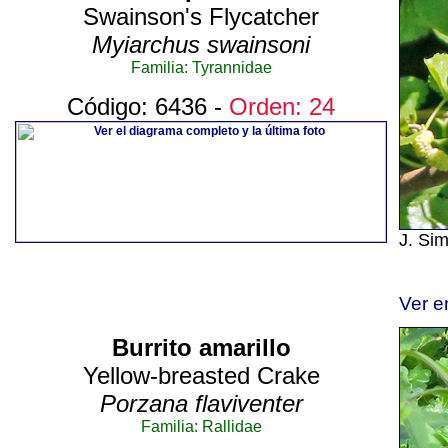
Swainson's Flycatcher
Myiarchus swainsoni
Familia: Tyrannidae
Código: 6436 -
Orden: 24
J. Si
Ver e
Burrito amarillo
Yellow-breasted Crake
Porzana flaviventer
Familia: Rallidae