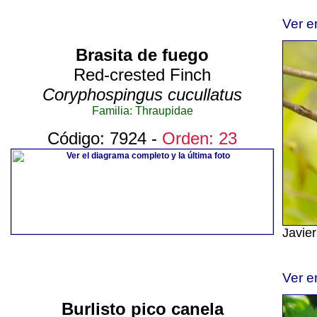
Ver e
Brasita de fuego
Red-crested Finch
Coryphospingus cucullatus
Familia: Thraupidae
Código: 7924 -
Orden: 23
Javie
Ver e
Burlisto pico canela