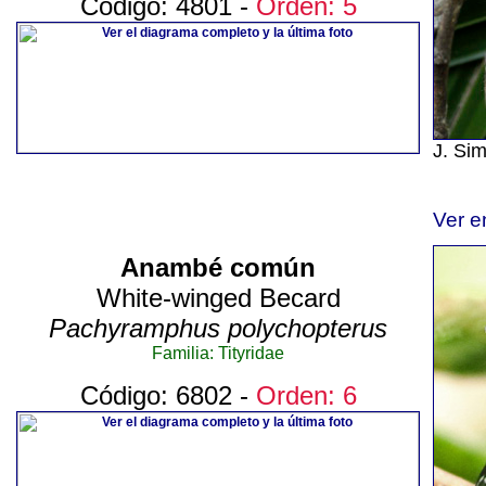
Código: 4801 -
Orden: 5
J. Si
Ver e
Anambé común
White-winged Becard
Pachyramphus polychopterus
Familia: Tityridae
Código: 6802 -
Orden: 6