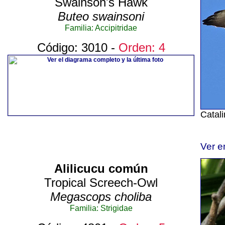
Swainson's Hawk
Buteo swainsoni
Familia: Accipitridae
Código: 3010 -
Orden: 4
Catal
Ver e
Alilicucu común
Tropical Screech-Owl
Megascops choliba
Familia: Strigidae