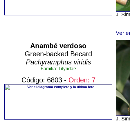
J. Si
Ver e
Anambé verdoso
Green-backed Becard
Pachyramphus viridis
Familia: Tityridae
Código: 6803 -
Orden: 7
J. Si