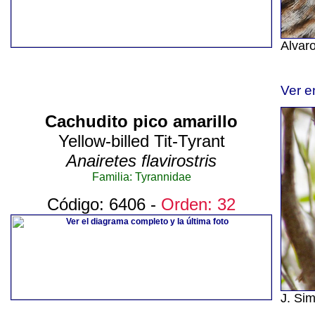
Alvaro
Ver e
Cachudito pico amarillo
Yellow-billed Tit-Tyrant
Anairetes flavirostris
Familia: Tyrannidae
Código: 6406 -
Orden: 32
J. Si