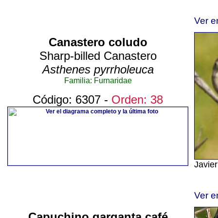
Ver e
Canastero coludo
Sharp-billed Canastero
Asthenes pyrrholeuca
Familia: Furnaridae
Código: 6307 -
Orden: 38
Javie
Ver e
Capuchino garganta café