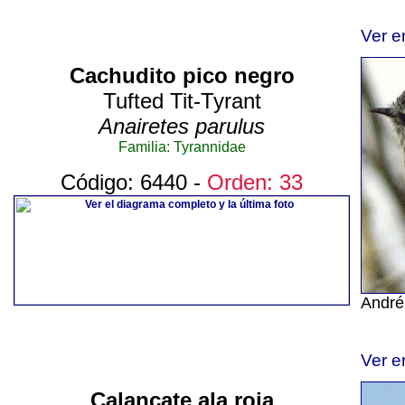
Ver e
Cachudito pico negro
Tufted Tit-Tyrant
Anairetes parulus
Familia: Tyrannidae
Código: 6440 -
Orden: 33
André
Ver e
Calancate ala roja