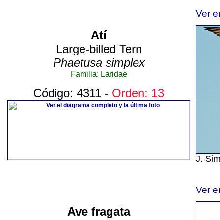
Ver e
Atí
Large-billed Tern
Phaetusa simplex
Familia: Laridae
Código: 4311 -
Orden: 13
J. Si
Ver e
Ave fragata