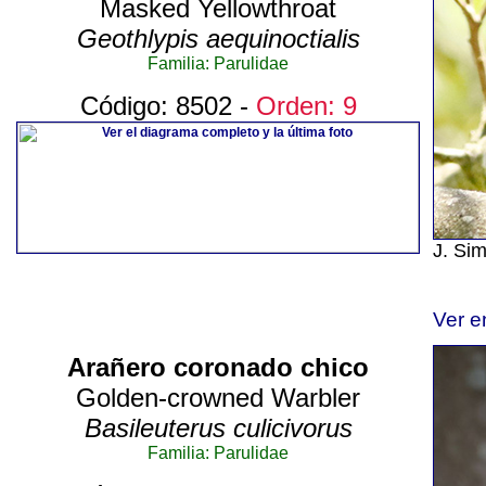
Masked Yellowthroat
Geothlypis aequinoctialis
Familia: Parulidae
Código: 8502 -
Orden: 9
J. Si
Ver e
Arañero coronado chico
Golden-crowned Warbler
Basileuterus culicivorus
Familia: Parulidae