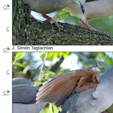
J. Simón Tagtachian