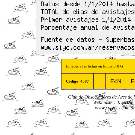
Enlaces a las fichas en formato JPG
F4N
F
Código: 4507
Club de Observadores de Aves de
Webmaster: J. Simón 
www.coarecs.com.ar 