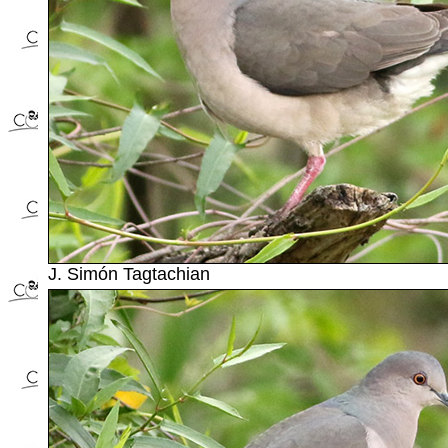
J. Simón Tagtachian