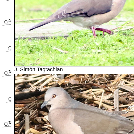
J. Simón Tagtachian