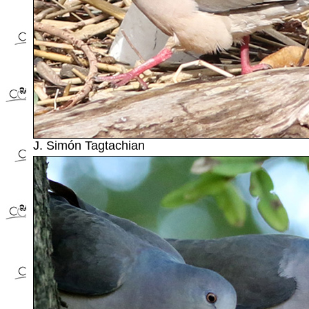
J. Simón Tagtachian