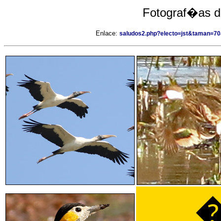
Fotograf�as d
Enlace:
saludos2.php?electo=jst&taman=70
�