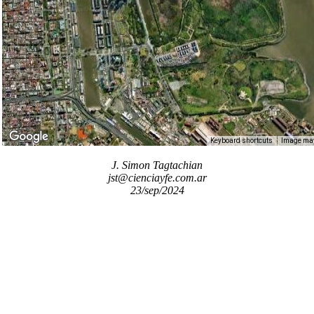
Keyboard shortcuts
Image may 
J. Simon Tagtachian
jst@cienciayfe.com.ar
23/sep/2024