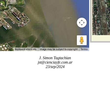
Keyboard shortcuts
Image may be subject to copyright
Terms
J. Simon Tagtachian
jst@cienciayfe.com.ar
23/sep/2024