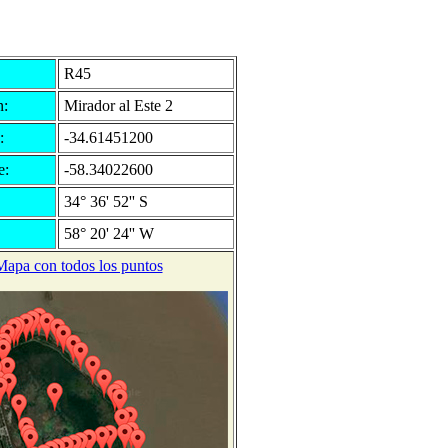
R45
n:
Mirador al Este 2
:
-34.61451200
e:
-58.34022600
34° 36' 52'' S
58° 20' 24'' W
Mapa con todos los puntos