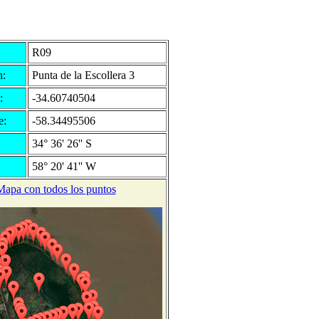
R09
n:
Punta de la Escollera 3
:
-34.60740504
e:
-58.34495506
34° 36' 26'' S
58° 20' 41'' W
Mapa con todos los puntos