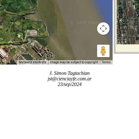
Keyboard shortcuts
Image may be subject to copyright
Terms
J. Simon Tagtachian
jst@cienciayfe.com.ar
23/sep/2024