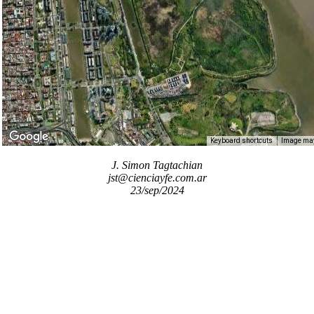
Keyboard shortcuts
Image may 
J. Simon Tagtachian
jst@cienciayfe.com.ar
23/sep/2024