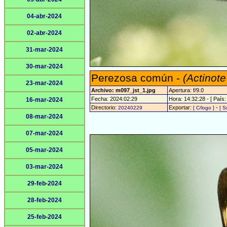
04-abr-2024
02-abr-2024
31-mar-2024
30-mar-2024
Perezosa común -
(Actinote
23-mar-2024
Archivo: m097_jst_1.jpg
Apertura: f/9.0
Fecha: 2024:02:29
Hora: 14:32:28 - [ País:
16-mar-2024
Directorio:
Exportar:
-
20240229
[ C/logo ]
[ S
08-mar-2024
07-mar-2024
05-mar-2024
03-mar-2024
29-feb-2024
28-feb-2024
25-feb-2024