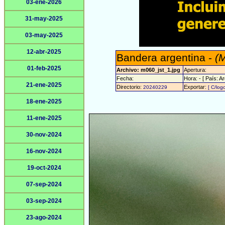
03-ene-2026
31-may-2025
03-may-2025
12-abr-2025
Bandera argentina -
(
01-feb-2025
Archivo: m060_jst_1.jpg
Apertura:
Fecha:
Hora: - [ País: Ar
21-ene-2025
Directorio:
Exportar:
20240229
[ C/log
18-ene-2025
11-ene-2025
30-nov-2024
16-nov-2024
19-oct-2024
07-sep-2024
03-sep-2024
23-ago-2024