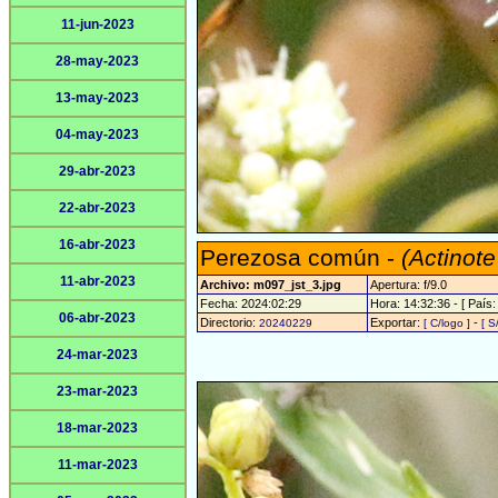
11-jun-2023
28-may-2023
13-may-2023
04-may-2023
29-abr-2023
22-abr-2023
16-abr-2023
Perezosa común -
(Actinote
11-abr-2023
Archivo: m097_jst_3.jpg
Apertura: f/9.0
Fecha: 2024:02:29
Hora: 14:32:36 - [ País:
06-abr-2023
Directorio:
Exportar:
-
20240229
[ C/logo ]
[ S
24-mar-2023
23-mar-2023
18-mar-2023
11-mar-2023