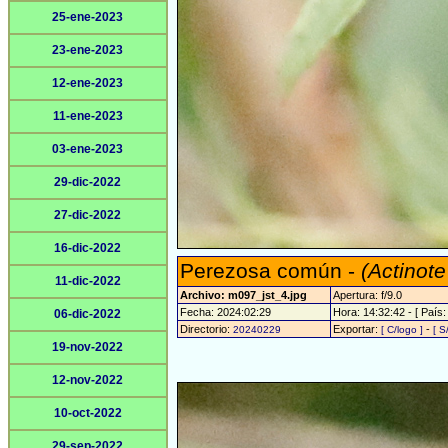
25-ene-2023
23-ene-2023
12-ene-2023
11-ene-2023
03-ene-2023
29-dic-2022
27-dic-2022
16-dic-2022
Perezosa común -
(Actinote
11-dic-2022
Archivo: m097_jst_4.jpg
Apertura: f/9.0
Fecha: 2024:02:29
Hora: 14:32:42 - [ País:
06-dic-2022
Directorio:
Exportar:
-
20240229
[ C/logo ]
[ S
19-nov-2022
12-nov-2022
10-oct-2022
29-sep-2022