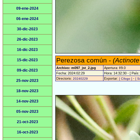
09-ene-2024
06-ene-2024
30-dic-2023
26-dic-2023
16-dic-2023
Perezosa común -
(Actinote
15-dic-2023
Archivo: m097_jst_2.jpg
Apertura: f/9.0
09-dic-2023
Fecha: 2024:02:29
Hora: 14:32:30 - [ País:
Directorio:
Exportar:
-
20240229
[ C/logo ]
[ S
25-nov-2023
18-nov-2023
14-nov-2023
05-nov-2023
21-oct-2023
16-oct-2023