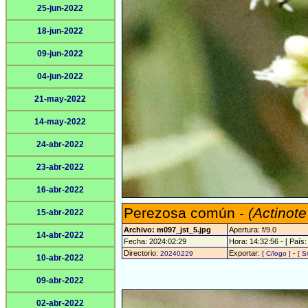
25-jun-2022
18-jun-2022
09-jun-2022
04-jun-2022
21-may-2022
14-may-2022
24-abr-2022
23-abr-2022
16-abr-2022
Perezosa común -
(Actinote
15-abr-2022
Archivo: m097_jst_5.jpg
Apertura: f/9.0
14-abr-2022
Fecha: 2024:02:29
Hora: 14:32:56 - [ País:
Directorio:
Exportar:
-
20240229
[ C/logo ]
[ S
10-abr-2022
09-abr-2022
02-abr-2022