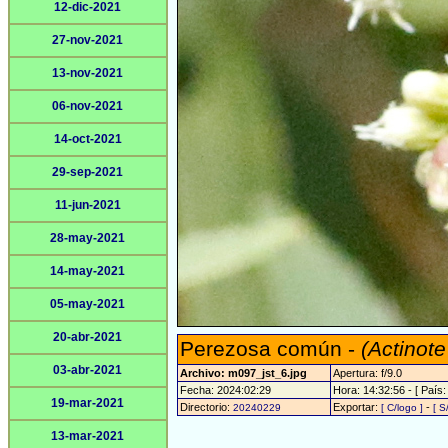
12-dic-2021
27-nov-2021
13-nov-2021
06-nov-2021
14-oct-2021
29-sep-2021
11-jun-2021
28-may-2021
14-may-2021
05-may-2021
20-abr-2021
Perezosa común -
(Actinote
03-abr-2021
Archivo: m097_jst_6.jpg
Apertura: f/9.0
Fecha: 2024:02:29
Hora: 14:32:56 - [ País:
19-mar-2021
Directorio:
Exportar:
-
20240229
[ C/logo ]
[ S
13-mar-2021