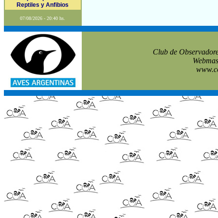
Reptiles y Anfibios
07/08/2026 - 20:40 hs.
Club de Observadore
Webmast
www.co