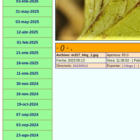
03-ene-2026
31-may-2025
03-may-2025
12-abr-2025
01-feb-2025
-
()
- ,
21-ene-2025
Archivo: m317_hhg_1.jpg
Apertura: f/5.0
Fecha: 2023:05:13
Hora: 11:36:52 - [ Paí
18-ene-2025
Directorio:
Exportar:
-
20230513
[ C/logo ]
[
11-ene-2025
30-nov-2024
16-nov-2024
19-oct-2024
07-sep-2024
03-sep-2024
23-ago-2024