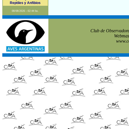
Reptiles y Anfibios
08/08/2026 - 02:44 hs.
Club de Observadore
Webmast
www.co