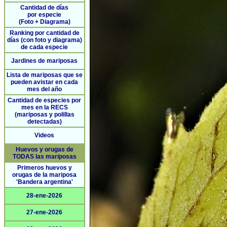
Cantidad de días
por especie
(Foto + Diagrama)
Ranking por cantidad de
días (con foto y diagrama)
de cada especie
Jardines de mariposas
Lista de mariposas que se
pueden avistar en cada
mes del año
Cantidad de especies por
mes en la RECS
(mariposas y polillas
detectadas)
Videos
Huevos y orugas de
TODAS las mariposas
Primeros huevos y
orugas de la mariposa
'Bandera argentina'
28-ene-2026
27-ene-2026