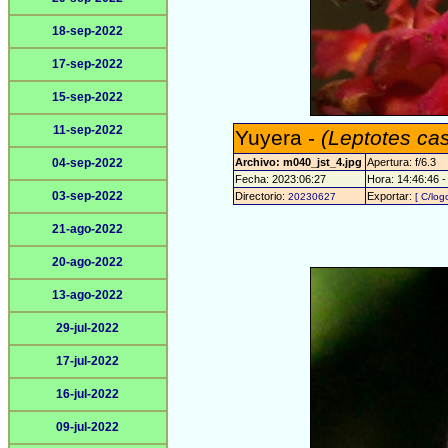
18-sep-2022
17-sep-2022
15-sep-2022
11-sep-2022
Yuyera -
(Leptotes ca
04-sep-2022
Archivo: m040_jst_4.jpg
Apertura: f/6.3
Fecha: 2023:06:27
Hora: 14:46:46 - 
03-sep-2022
Directorio:
Exportar:
20230627
[ C/log
21-ago-2022
20-ago-2022
13-ago-2022
29-jul-2022
17-jul-2022
16-jul-2022
09-jul-2022