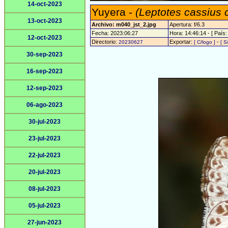
14-oct-2023
Yuyera -
(Leptotes cassius 
13-oct-2023
Archivo: m040_jst_2.jpg
Apertura: f/6.3
Fecha: 2023:06:27
Hora: 14:46:14 - [ País:
12-oct-2023
Directorio:
Exportar:
-
20230627
[ C/logo ]
[ S
30-sep-2023
16-sep-2023
12-sep-2023
06-ago-2023
30-jul-2023
23-jul-2023
22-jul-2023
20-jul-2023
08-jul-2023
05-jul-2023
27-jun-2023