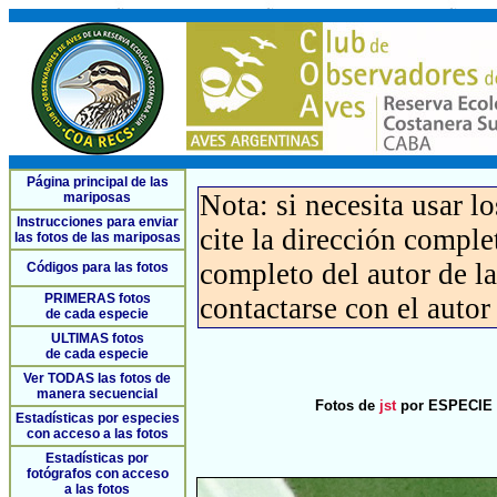
Página principal de las
Nota: si necesita usar l
mariposas
Instrucciones para enviar
cite la dirección compl
las fotos de las mariposas
completo del autor de la 
Códigos para las fotos
PRIMERAS fotos
contactarse con el autor
de cada especie
ULTIMAS fotos
de cada especie
Ver TODAS las fotos de
manera secuencial
Fotos de
jst
por ESPECIE S
Estadísticas por especies
con acceso a las fotos
Estadísticas por
fotógrafos con acceso
a las fotos