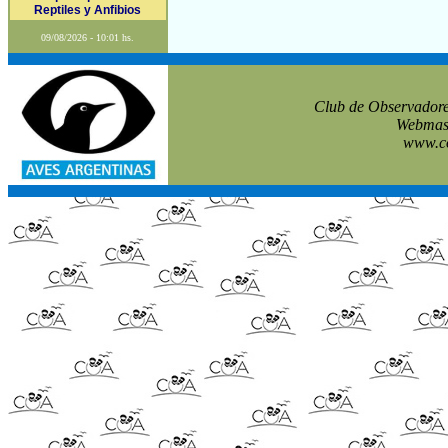
Reptiles y Anfibios
09/08/2026 - 10:01 hs.
Club de Observadore
Webmast
www.co