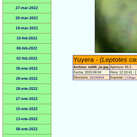
27-mar-2022
20-mar-2022
19-mar-2022
10-feb-2022
06-feb-2022
Yuyera -
(Leptotes ca
02-feb-2022
Archivo: m040_jst.jpg
Apertura: f/6.3
30-ene-2022
Fecha: 2015:06:04
Hora: 12:10:41 - [
Directorio:
Exportar:
20150604
[ C/logo 
29-ene-2022
28-ene-2022
27-ene-2022
15-ene-2022
13-ene-2022
08-ene-2022