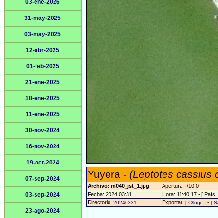
03-ene-2026
31-may-2025
03-may-2025
12-abr-2025
01-feb-2025
21-ene-2025
18-ene-2025
11-ene-2025
30-nov-2024
16-nov-2024
19-oct-2024
Yuyera -
(Leptotes cassius 
07-sep-2024
Archivo: m040_jst_1.jpg
Apertura: f/10.0
03-sep-2024
Fecha: 2024:03:31
Hora: 11:40:17 - [ País:
Directorio:
Exportar:
-
20240331
[ C/logo ]
[ S
23-ago-2024