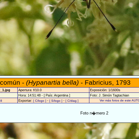
a común -
(Hypanartia bella)
- Fabricius, 1793
_1.jpg
Apertura: f/10.0
Exposición: 1/1600s
Hora: 14:51:48 - [ País: Argentina ]
Foto: J. Simón Tagtachian
Exportar:
-
-
Ver más fotos de este AUT
28
[ C/logo ]
[ S/logo ]
[ C/diag ]
Foto n�mero 2