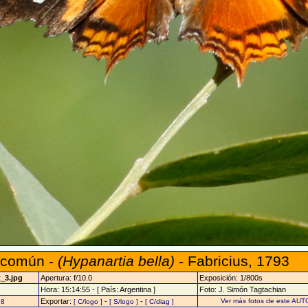
a común -
(Hypanartia bella)
- Fabricius, 1793
_3.jpg
Apertura: f/10.0
Exposición: 1/800s
Hora: 15:14:55 - [ País: Argentina ]
Foto: J. Simón Tagtachian
Exportar:
-
-
Ver más fotos de este AUT
28
[ C/logo ]
[ S/logo ]
[ C/diag ]