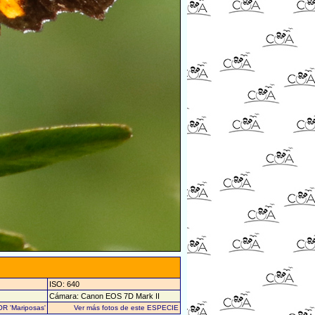
ISO: 640
Cámara: Canon EOS 7D Mark II
OR 'Mariposas'
Ver más fotos de este ESPECIE