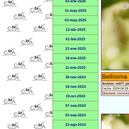
03-ene-2026
31-may-2025
03-may-2025
12-abr-2025
01-feb-2025
21-ene-2025
18-ene-2025
11-ene-2025
Bellísim
30-nov-2024
Archivo: m077_jst
16-nov-2024
Fecha: 2024:04:28
Directorio:
202404
19-oct-2024
07-sep-2024
03-sep-2024
23-ago-2024