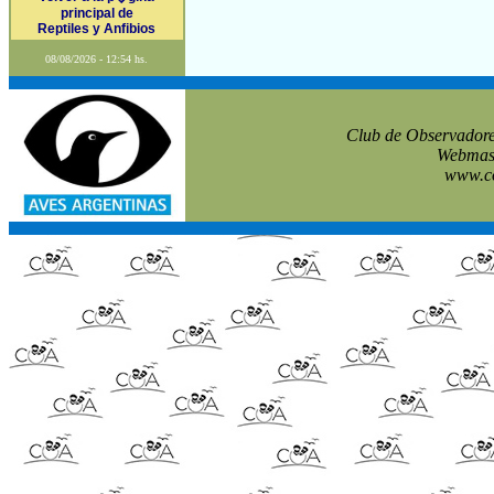
principal de
Reptiles y Anfibios
08/08/2026 - 12:54 hs.
Club de Observadore
Webmast
www.co