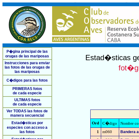
P�gina principal de las
Estad�sticas ge
orugas de las mariposas
Instrucciones para enviar
fot�gr
las fotos de las orugas de
las mariposas
C�digos para las fotos
PRIMERAS fotos
de cada especie
ULTIMAS fotos
de cada especie
Ver TODAS las fotos de
manera secuencial
Estad�sticas por
Ord
C�digo
Nombre c
especies con acceso a
1
m060
las fotos
Bandera a