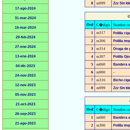
8
m999
Zzz Sin Ide
17-ago-2024
O
31-mar-2024
Ord
C�digo
Nombre 
16-mar-2024
1
m317
Polilla ci
29-feb-2024
2
m306
Polilla imp
27-ene-2024
3
m314
Oruga de
13-ene-2024
4
m307
Polilla Oj
5
m060
Bandera a
04-dic-2023
6
m900
-
24-nov-2023
7
m316
Bicho cig
12-nov-2023
8
m999
Zzz Sin Ide
05-nov-2023
21-oct-2023
Ord
C�digo
Nombre 
26-sep-2023
1
m060
Bandera a
21-ago-2023
2
m306
Polilla imp