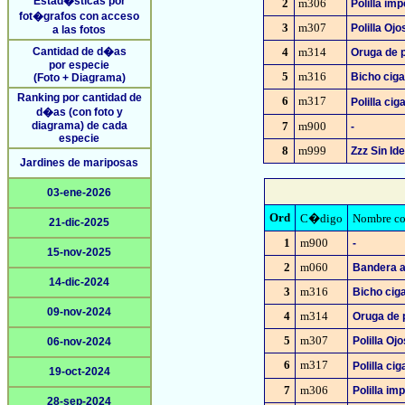
Estad�sticas por
2
m306
Polilla imp
fot�grafos con acceso
3
m307
Polilla Oj
a las fotos
Cantidad de d�as
4
m314
Oruga de 
por especie
5
m316
Bicho ciga
(Foto + Diagrama)
Ranking por cantidad de
6
m317
Polilla ci
d�as (con foto y
diagrama) de cada
7
m900
-
especie
8
m999
Zzz Sin Ide
Jardines de mariposas
03-ene-2026
Ord
C�digo
Nombre 
21-dic-2025
1
m900
-
15-nov-2025
2
m060
Bandera a
14-dic-2024
3
m316
Bicho cig
09-nov-2024
4
m314
Oruga de
5
m307
Polilla Oj
06-nov-2024
6
m317
Polilla ci
19-oct-2024
7
m306
Polilla imp
28-sep-2024