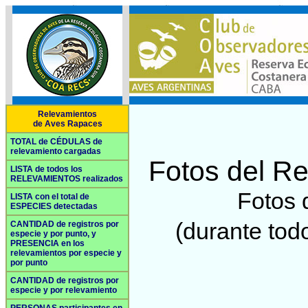
Relevamientos
de Aves Rapaces
TOTAL de CÉDULAS de
relevamiento cargadas
Fotos del R
LISTA de todos los
RELEVAMIENTOS realizados
Fotos 
LISTA con el total de
ESPECIES detectadas
(durante tod
CANTIDAD de registros por
especie y por punto, y
PRESENCIA en los
relevamientos por especie y
por punto
CANTIDAD de registros por
especie y por relevamiento