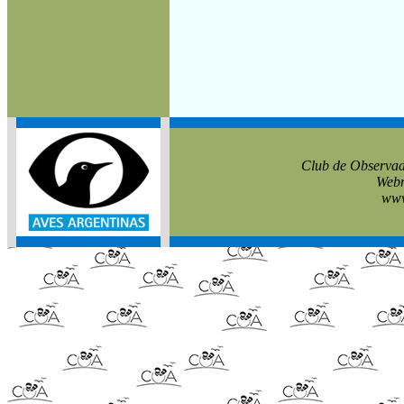
Club de Observad
Webm
www