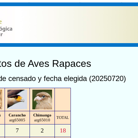
tos de Aves Rapaces
 de censado y fecha elegida (20250720)
ú
Carancho
Chimango
TOTAL
7
arg65005
arg65010
7
2
18