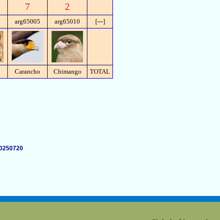
7
2
7
arg65005
arg65010
[---]
Carancho
Chimango
TOTAL
20250720