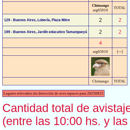
Chimango
TOTAL
arg65010
2
2
129 - Buenos Aires, Lobería, Plaza Mitre
2
2
199 - Buenos Aires, Jardín educativo Tamangueyú
4
arg65010
[---]
Chimango
TOTAL
Lugares relevados sin detección de aves rapaces para 20250925
Cantidad total de avistaje
(entre las 10:00 hs. y las