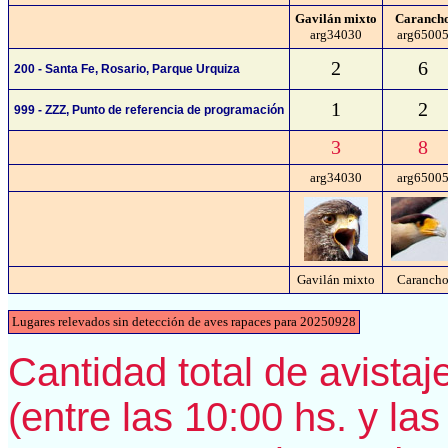
Gavilán mixto
Caranch
arg34030
arg6500
2
6
200 - Santa Fe, Rosario, Parque Urquiza
1
2
999 - ZZZ, Punto de referencia de programación
3
8
arg34030
arg6500
Gavilán mixto
Caranch
Lugares relevados sin detección de aves rapaces para 20250928
Cantidad total de avistaje
(entre las 10:00 hs. y las