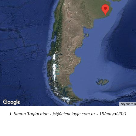
Keyboard s
J. Simon Tagtachian - jst@cienciayfe.com.ar - 19/mayo/2021