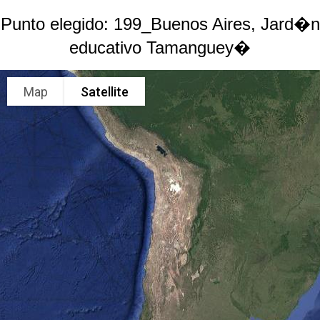
Punto elegido: 199_Buenos Aires, Jard�n
educativo Tamanguey�
Map
Satellite