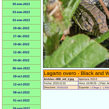
05-ene-2023
03-ene-2023
02-ene-2023
29-dic-2022
27-dic-2022
19-dic-2022
12-dic-2022
04-dic-2022
06-nov-2022
Lagarto overo - Black and W
29-oct-2022
Archivo: r890_mll_2.jpg
Apertura: f/10.0
Fecha: 2019:11:02
Hora: 16:08:25 - [ País: A
12-oct-2022
Directorio:
Exportar:
-
20191102
[ C/logo ]
[ S/l
08-oct-2022
01-oct-2022
29-sep-2022