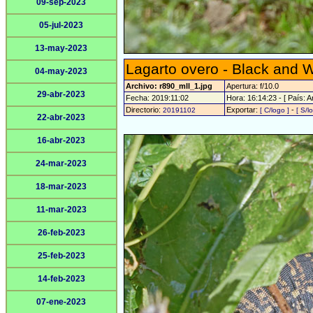
09-sep-2023
05-jul-2023
13-may-2023
Lagarto overo - Black and W
04-may-2023
Archivo: r890_mll_1.jpg
Apertura: f/10.0
29-abr-2023
Fecha: 2019:11:02
Hora: 16:14:23 - [ País: A
Directorio:
Exportar:
-
20191102
[ C/logo ]
[ S/l
22-abr-2023
16-abr-2023
24-mar-2023
18-mar-2023
11-mar-2023
26-feb-2023
25-feb-2023
14-feb-2023
07-ene-2023