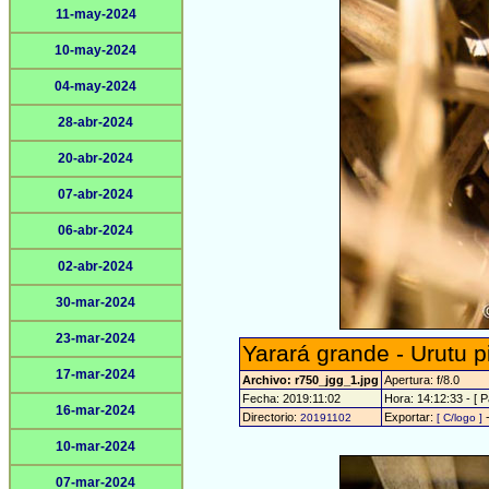
11-may-2024
10-may-2024
04-may-2024
28-abr-2024
20-abr-2024
07-abr-2024
06-abr-2024
02-abr-2024
30-mar-2024
23-mar-2024
Yarará grande - Urutu pi
17-mar-2024
Archivo: r750_jgg_1.jpg
Apertura: f/8.0
Fecha: 2019:11:02
Hora: 14:12:33 - [ P
16-mar-2024
Directorio:
Exportar:
20191102
[ C/logo ]
10-mar-2024
07-mar-2024