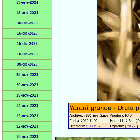
13-ene-2024
12-ene-2024
30-dic-2023
16-dic-2023
15-dic-2023
10-dic-2023
09-dic-2023
25-nov-2023
20-nov-2023
18-nov-2023
14-nov-2023
Yarará grande - Urutu pi
Archivo: r750_jgg_2.jpg
Apertura: f/8.0
13-nov-2023
Fecha: 2019:11:02
Hora: 14:12:34 - [ P
12-nov-2023
Directorio:
Exportar:
20191102
[ C/logo ]
10-nov-2023