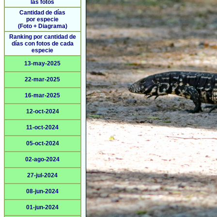
las fotos
Cantidad de días
por especie
(Foto + Diagrama)
Ranking por cantidad de
días con fotos de cada
especie
13-may-2025
22-mar-2025
16-mar-2025
12-oct-2024
11-oct-2024
05-oct-2024
02-ago-2024
27-jul-2024
08-jun-2024
01-jun-2024