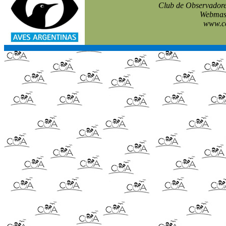
Club de Observadore
Webmast
www.co