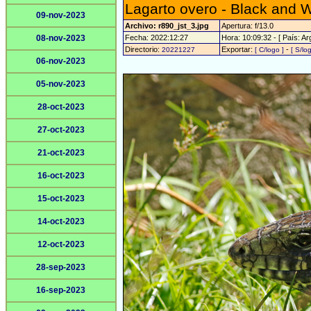
Lagarto overo - Black and W
09-nov-2023
Archivo: r890_jst_3.jpg
Apertura: f/13.0
08-nov-2023
Fecha: 2022:12:27
Hora: 10:09:32 - [ País: Ar
Directorio:
Exportar:
-
20221227
[ C/logo ]
[ S/lo
06-nov-2023
05-nov-2023
28-oct-2023
27-oct-2023
21-oct-2023
16-oct-2023
15-oct-2023
14-oct-2023
12-oct-2023
28-sep-2023
16-sep-2023