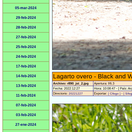
05-mar-2024
29-feb-2024
28-feb-2024
27-feb-2024
25-feb-2024
24-feb-2024
17-feb-2024
Lagarto overo - Black and W
14-feb-2024
Archivo: r890_jst_2.jpg
Apertura: f/6.3
13-feb-2024
Fecha: 2022:12:27
Hora: 10:08:47 - [ País: Ar
Directorio:
Exportar:
-
20221227
[ C/logo ]
[ S/lo
11-feb-2024
07-feb-2024
03-feb-2024
27-ene-2024