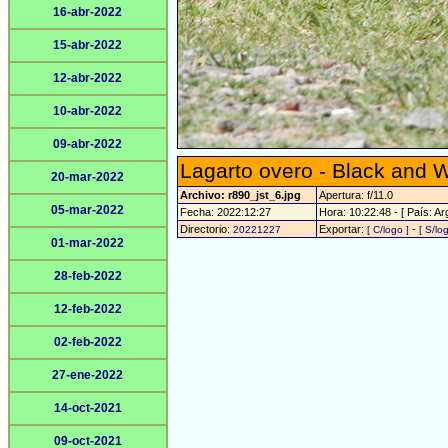
16-abr-2022
15-abr-2022
12-abr-2022
10-abr-2022
09-abr-2022
Lagarto overo - Black and W
20-mar-2022
Archivo: r890_jst_6.jpg
Apertura: f/11.0
05-mar-2022
Fecha: 2022:12:27
Hora: 10:22:48 - [ País: Ar
Directorio:
Exportar:
-
20221227
[ C/logo ]
[ S/lo
01-mar-2022
28-feb-2022
12-feb-2022
02-feb-2022
27-ene-2022
14-oct-2021
09-oct-2021