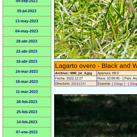
09-sep-2023
05-jul-2023
13-may-2023
04-may-2023
29-abr-2023
22-abr-2023
16-abr-2023
Lagarto overo - Black and W
24-mar-2023
Archivo: r890_jst_4.jpg
Apertura: f/8.0
Fecha: 2022:12:27
Hora: 10:09:45 - [ País: Ar
18-mar-2023
Directorio:
Exportar:
-
20221227
[ C/logo ]
[ S/lo
11-mar-2023
26-feb-2023
25-feb-2023
14-feb-2023
07-ene-2023