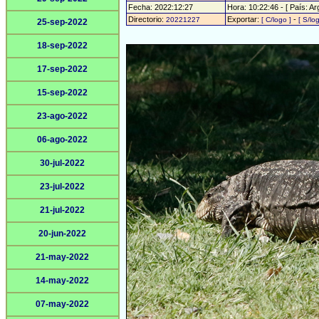
Fecha: 2022:12:27
Hora: 10:22:46 - [ País: Ar
Directorio:
Exportar:
-
20221227
[ C/logo ]
[ S/lo
25-sep-2022
18-sep-2022
17-sep-2022
15-sep-2022
23-ago-2022
06-ago-2022
30-jul-2022
23-jul-2022
21-jul-2022
20-jun-2022
21-may-2022
14-may-2022
07-may-2022