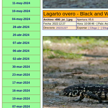
11-may-2024
10-may-2024
Lagarto overo - Black and W
04-may-2024
Archivo: r890_jst_1.jpg
Apertura: f/5.6
Fecha: 2022:12:27
Hora: 10:08:46 - [ País: Ar
28-abr-2024
Directorio:
Exportar:
-
20221227
[ C/logo ]
[ S/lo
20-abr-2024
07-abr-2024
06-abr-2024
02-abr-2024
30-mar-2024
23-mar-2024
17-mar-2024
16-mar-2024
10-mar-2024
07-mar-2024