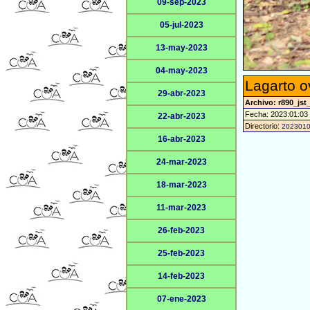
09-sep-2023
05-jul-2023
13-may-2023
04-may-2023
Lagarto o
29-abr-2023
Archivo: r890_jst
Fecha: 2023:01:03
22-abr-2023
Directorio:
202301
16-abr-2023
24-mar-2023
18-mar-2023
11-mar-2023
26-feb-2023
25-feb-2023
14-feb-2023
07-ene-2023