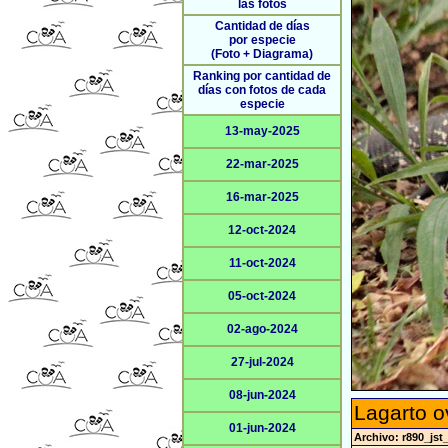
las fotos
Cantidad de días
por especie
(Foto + Diagrama)
Ranking por cantidad de
días con fotos de cada
especie
13-may-2025
22-mar-2025
16-mar-2025
12-oct-2024
11-oct-2024
05-oct-2024
02-ago-2024
27-jul-2024
08-jun-2024
Lagarto o
01-jun-2024
Archivo: r890_jst