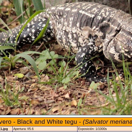
vero - Black and White tegu -
(Salvator merian
_1.jpg
Apertura: f/5.6
Exposición: 1/1000s