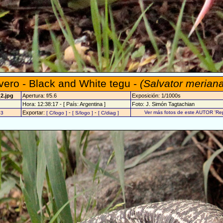
vero - Black and White tegu -
(Salvator merian
_2.jpg
Apertura: f/5.6
Exposición: 1/1000s
Hora: 12:38:17 - [ País: Argentina ]
Foto: J. Simón Tagtachian
Exportar:
-
-
Ver más fotos de este AUTOR 'Rept
03
[ C/logo ]
[ S/logo ]
[ C/diag ]