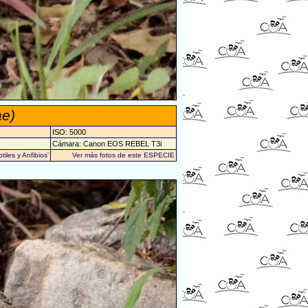
ae)
ISO: 5000
Cámara: Canon EOS REBEL T3i
iles y Anfibios'
Ver más fotos de este ESPECIE