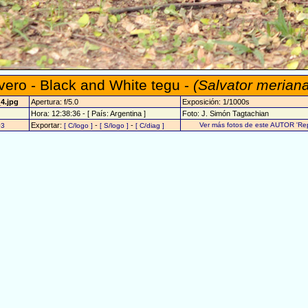
vero - Black and White tegu -
(Salvator merian
_4.jpg
Apertura: f/5.0
Exposición: 1/1000s
Hora: 12:38:36 - [ País: Argentina ]
Foto: J. Simón Tagtachian
Exportar:
-
-
Ver más fotos de este AUTOR 'Rept
03
[ C/logo ]
[ S/logo ]
[ C/diag ]