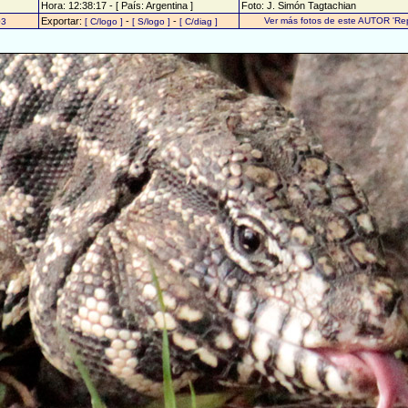
Hora: 12:38:17 - [ País: Argentina ]
Foto: J. Simón Tagtachian
Exportar:
-
-
Ver más fotos de este AUTOR 'Rept
03
[ C/logo ]
[ S/logo ]
[ C/diag ]