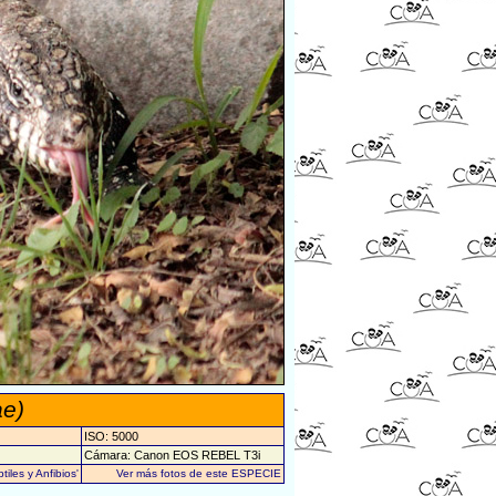
ae)
ISO: 5000
Cámara: Canon EOS REBEL T3i
iles y Anfibios'
Ver más fotos de este ESPECIE