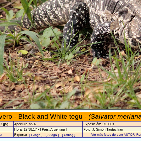
vero - Black and White tegu -
(Salvator merian
_3.jpg
Apertura: f/5.6
Exposición: 1/1000s
Hora: 12:38:17 - [ País: Argentina ]
Foto: J. Simón Tagtachian
Exportar:
-
-
Ver más fotos de este AUTOR 'Rept
03
[ C/logo ]
[ S/logo ]
[ C/diag ]