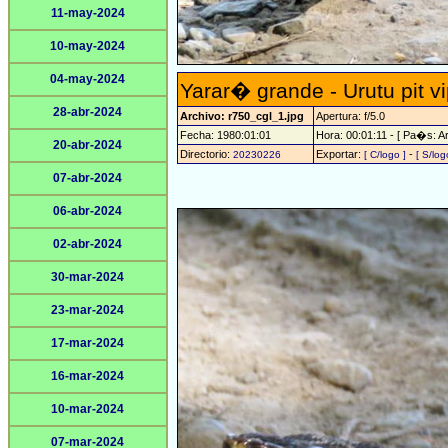
11-may-2024
10-may-2024
04-may-2024
Yarar� grande - Urutu pit v
28-abr-2024
Archivo: r750_cgl_1.jpg
Apertura: f/5.0
Fecha: 1980:01:01
Hora: 00:01:11 - [ Pa�s: Ar
20-abr-2024
Directorio:
Exportar:
-
20230226
[ C/logo ]
[ S/log
07-abr-2024
06-abr-2024
02-abr-2024
30-mar-2024
23-mar-2024
17-mar-2024
16-mar-2024
10-mar-2024
07-mar-2024