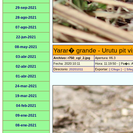
29-sep-2021
28-ago-2021
07-ago-2021
22-jun-2021
08-may-2021
Yarar� grande - Urutu pit v
03-abr-2021
Archivo: r750_cgl_2.jpg
Apertura: f/6.3
Fecha: 2020:10:11
Hora: 11:19:50 - [ Pa�s: A
02-abr-2021
Directorio:
Exportar:
-
20201011
[ C/logo ]
[ S/lo
01-abr-2021
24-mar-2021
19-mar-2021
04-feb-2021
09-ene-2021
08-ene-2021