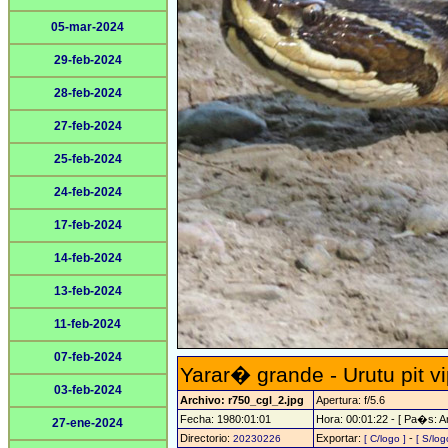
05-mar-2024
29-feb-2024
28-feb-2024
27-feb-2024
25-feb-2024
24-feb-2024
17-feb-2024
14-feb-2024
13-feb-2024
11-feb-2024
07-feb-2024
Yarar� grande - Urutu pit v
03-feb-2024
Archivo: r750_cgl_2.jpg
Apertura: f/5.6
Fecha: 1980:01:01
Hora: 00:01:22 - [ Pa�s: Ar
27-ene-2024
Directorio:
Exportar:
-
20230226
[ C/logo ]
[ S/log