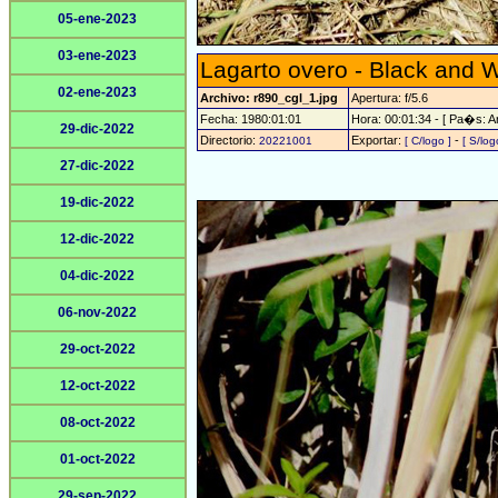
05-ene-2023
03-ene-2023
Lagarto overo - Black and W
02-ene-2023
Archivo: r890_cgl_1.jpg
Apertura: f/5.6
Fecha: 1980:01:01
Hora: 00:01:34 - [ Pa�s: Ar
29-dic-2022
Directorio:
Exportar:
-
20221001
[ C/logo ]
[ S/log
27-dic-2022
19-dic-2022
12-dic-2022
04-dic-2022
06-nov-2022
29-oct-2022
12-oct-2022
08-oct-2022
01-oct-2022
29-sep-2022