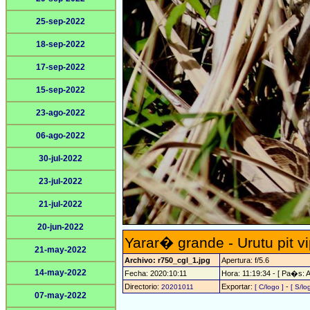
25-sep-2022
18-sep-2022
17-sep-2022
15-sep-2022
23-ago-2022
06-ago-2022
30-jul-2022
23-jul-2022
21-jul-2022
20-jun-2022
Yarar� grande - Urutu pit v
21-may-2022
Archivo: r750_cgl_1.jpg
Apertura: f/5.6
14-may-2022
Fecha: 2020:10:11
Hora: 11:19:34 - [ Pa�s: A
Directorio:
Exportar:
-
20201011
[ C/logo ]
[ S/lo
07-may-2022