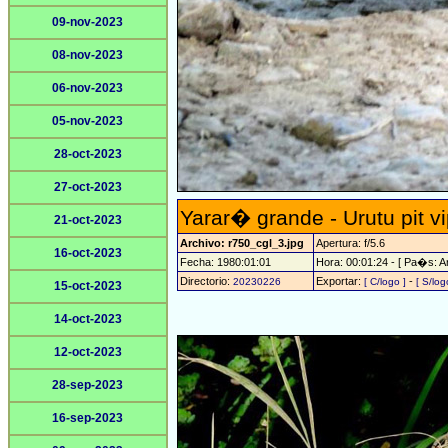
09-nov-2023
08-nov-2023
06-nov-2023
05-nov-2023
28-oct-2023
27-oct-2023
Yarar� grande - Urutu pit v
21-oct-2023
Archivo: r750_cgl_3.jpg
Apertura: f/5.6
16-oct-2023
Fecha: 1980:01:01
Hora: 00:01:24 - [ Pa�s: Ar
Directorio:
Exportar:
-
20230226
[ C/logo ]
[ S/log
15-oct-2023
14-oct-2023
12-oct-2023
28-sep-2023
16-sep-2023