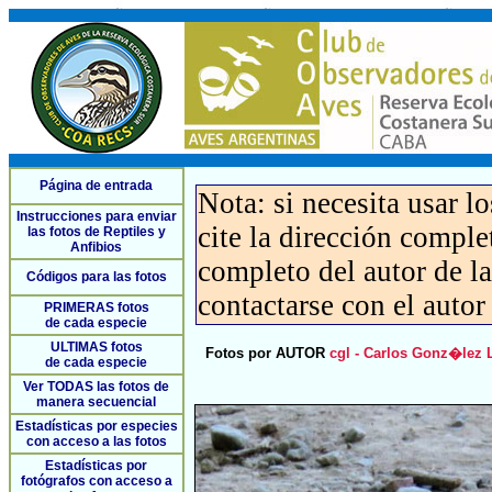
Página de entrada
Nota: si necesita usar l
Instrucciones para enviar
cite la dirección compl
las fotos de Reptiles y
Anfibios
completo del autor de la 
Códigos para las fotos
contactarse con el autor
PRIMERAS fotos
de cada especie
ULTIMAS fotos
Fotos por AUTOR
cgl - Carlos Gonz�lez 
de cada especie
Ver TODAS las fotos de
manera secuencial
Estadísticas por especies
con acceso a las fotos
Estadísticas por
fotógrafos con acceso a