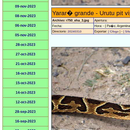
09-nov-2023
Yarar� grande - Urutu pit v
08-nov-2023
Archivo: r750_eha_3.jpg
Apertura:
06-nov-2023
Fecha:
Hora: - [ Pa�s: Argentina
Directorio:
Exportar:
-
20240310
[ C/logo ]
[ S/l
05-nov-2023
28-oct-2023
27-oct-2023
21-oct-2023
16-oct-2023
15-oct-2023
14-oct-2023
12-oct-2023
28-sep-2023
16-sep-2023