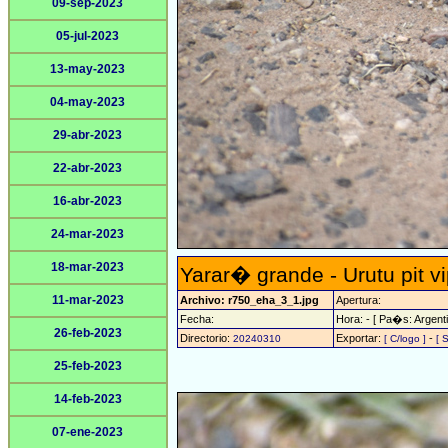
09-sep-2023
05-jul-2023
13-may-2023
04-may-2023
29-abr-2023
22-abr-2023
16-abr-2023
24-mar-2023
18-mar-2023
Yarar� grande - Urutu pit v
11-mar-2023
Archivo: r750_eha_3_1.jpg
Apertura:
Fecha:
Hora: - [ Pa�s: Argenti
26-feb-2023
Directorio:
Exportar:
-
20240310
[ C/logo ]
[ 
25-feb-2023
14-feb-2023
07-ene-2023