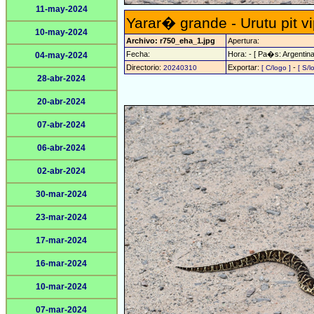
11-may-2024
Yarar� grande - Urutu pit v
10-may-2024
Archivo: r750_eha_1.jpg
Apertura:
Fecha:
Hora: - [ Pa�s: Argentina
04-may-2024
Directorio:
Exportar:
-
20240310
[ C/logo ]
[ S/l
28-abr-2024
20-abr-2024
07-abr-2024
06-abr-2024
02-abr-2024
30-mar-2024
23-mar-2024
17-mar-2024
16-mar-2024
10-mar-2024
07-mar-2024