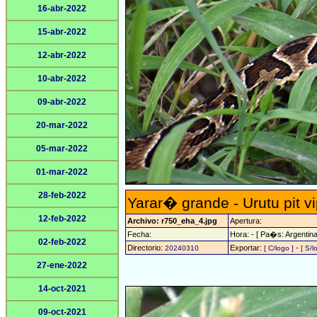
16-abr-2022
15-abr-2022
12-abr-2022
10-abr-2022
09-abr-2022
20-mar-2022
05-mar-2022
01-mar-2022
28-feb-2022
Yarar� grande - Urutu pit v
12-feb-2022
Archivo: r750_eha_4.jpg
Apertura:
Fecha:
Hora: - [ Pa�s: Argentina
02-feb-2022
Directorio:
Exportar:
-
20240310
[ C/logo ]
[ S/l
27-ene-2022
14-oct-2021
09-oct-2021