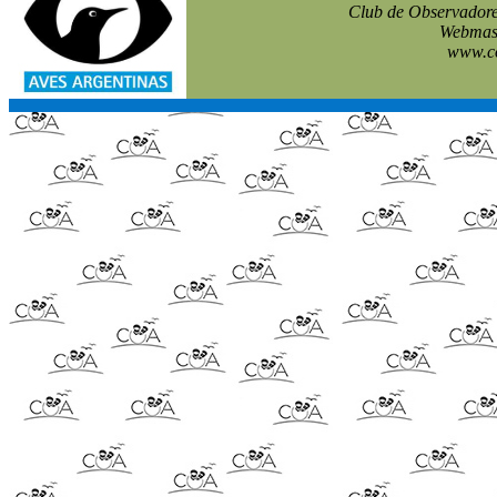
Club de Observadore
Webmast
www.co