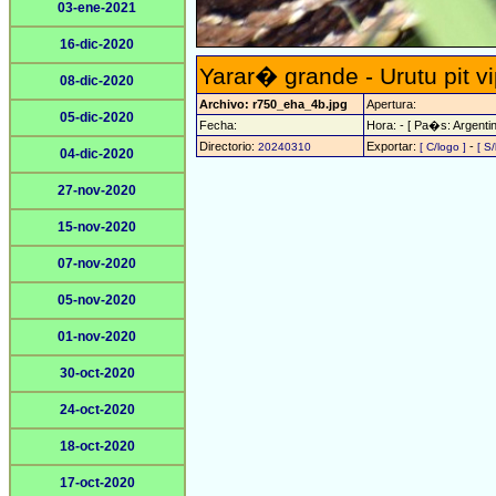
03-ene-2021
16-dic-2020
Yarar� grande - Urutu pit v
08-dic-2020
Archivo: r750_eha_4b.jpg
Apertura:
05-dic-2020
Fecha:
Hora: - [ Pa�s: Argentin
Directorio:
Exportar:
-
20240310
[ C/logo ]
[ S/
04-dic-2020
27-nov-2020
15-nov-2020
07-nov-2020
05-nov-2020
01-nov-2020
30-oct-2020
24-oct-2020
18-oct-2020
17-oct-2020