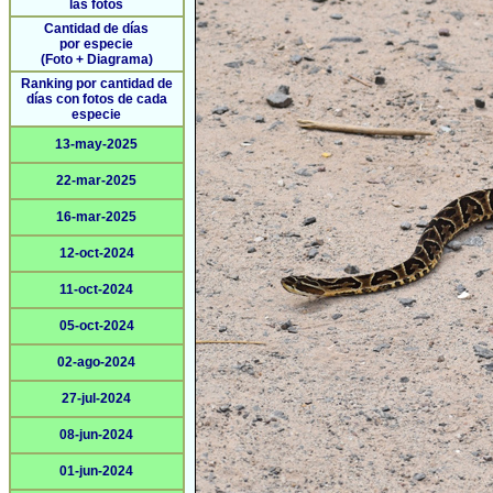
las fotos
Cantidad de días
por especie
(Foto + Diagrama)
Ranking por cantidad de
días con fotos de cada
especie
13-may-2025
22-mar-2025
16-mar-2025
12-oct-2024
11-oct-2024
05-oct-2024
02-ago-2024
27-jul-2024
08-jun-2024
01-jun-2024