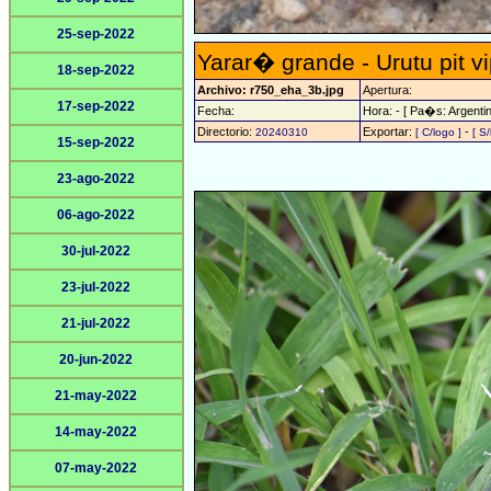
25-sep-2022
Yarar� grande - Urutu pit v
18-sep-2022
Archivo: r750_eha_3b.jpg
Apertura:
17-sep-2022
Fecha:
Hora: - [ Pa�s: Argentin
Directorio:
Exportar:
-
20240310
[ C/logo ]
[ S/
15-sep-2022
23-ago-2022
06-ago-2022
30-jul-2022
23-jul-2022
21-jul-2022
20-jun-2022
21-may-2022
14-may-2022
07-may-2022