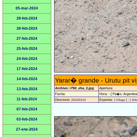
05-mar-2024
29-feb-2024
28-feb-2024
27-feb-2024
25-feb-2024
24-feb-2024
17-feb-2024
14-feb-2024
Yarar� grande - Urutu pit v
Archivo: r750_eha_2.jpg
Apertura:
13-feb-2024
Fecha:
Hora: - [ Pa�s: Argentina
11-feb-2024
Directorio:
Exportar:
-
20240310
[ C/logo ]
[ S/l
07-feb-2024
03-feb-2024
27-ene-2024