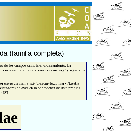
da (familia completa)
uno de los campos cambia el ordenamiento. La
e otra numeración que comienza con "arg" y sigue con
or envíe un mail a jst@cienciayfe.com.ar - Nuestra
istadores de aves en la confección de lista propias. -
r JST.
dae