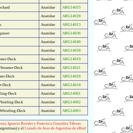
ochard
Anatidae
ARG14035
Anatidae
ARG14028
k
Anatidae
ARG14013
ganser
Anatidae
ARG14036
Anatidae
ARG14040
Anatidae
ARG14039
eamer-Duck
Anatidae
ARG14019
 Steamer-Duck
Anatidae
ARG14021
amer-Duck
Anatidae
ARG14020
er-Duck
Anatidae
ARG14018
tling-Duck
Anatidae
ARG14001
histling-Duck
Anatidae
ARG14002
 Whistling-Duck
Anatidae
ARG14003
inas
, Ignacio Roesler y Francisco González Táboas.
argentinas) y el
Listado de Aves de Argentina de eBird