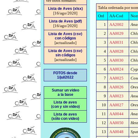
Ver otros formatos:
Tabla ordenada por nom
Lista de Aves (xlsx)
[16/ago/2020]
Ord
AA-Cod
Nomb
Lista de Aves (pdf)
1
AA2002
Anas
[16/ago/2020]
2
AA0029
Chl
Lista de Aves (csv)
con códigos
3
AA0031
Chl
[actualizado]
Lista de Aves (csv)
4
AA0028
Chl
sin códigos
[actualizado]
5
AA0030
Chl
6
AA0024
Cyg
FOTOS desde
1/jul/2022
7
AA0025
Cos
8
AA0026
Ores
Sumar un video
a la base
9
AA0023
Anse
Lista de aves
10
AA0027
Ore
(con y sin video)
11
AA0044
Anas
Lista de aves
(sólo con video)
12
AA0050
Hete
13
AA0048
Spat