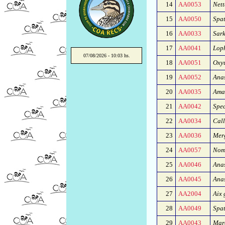
14
AA0053
Nett
15
AA0050
Spat
16
AA0033
Sark
17
AA0041
Loph
07/08/2026 - 10:03 hs.
18
AA0051
Oxyu
19
AA0052
Anas
20
AA0035
Amaz
21
AA0042
Spec
22
AA0034
Call
23
AA0036
Mer
24
AA0057
Nom
25
AA0046
Ana
26
AA0045
Ana
27
AA2004
Aix 
28
AA0049
Spat
29
AA0043
Mare