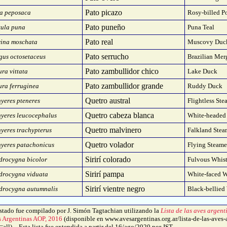
Pato picazo
ta peposaca
Rosy-billed P
Pato puneño
tula puna
Puna Teal
Pato real
rina moschata
Muscovy Duc
Pato serrucho
us octosetaceus
Brazilian Mer
Pato zambullidor chico
ra vittata
Lake Duck
Pato zambullidor grande
ra ferruginea
Ruddy Duck
Quetro austral
yeres pteneres
Flightless St
Quetro cabeza blanca
yeres leucocephalus
White-headed
Quetro malvinero
yeres trachypterus
Falkland Ste
Quetro volador
yeres patachonicus
Flying Steam
Sirirí colorado
drocygna bicolor
Fulvous Whis
Sirirí pampa
drocygna viduata
White-faced W
Sirirí vientre negro
drocygna autumnalis
Black-bellied
tado fue compilado por J. Simón Tagtachian utilizando la
Lista de las aves argent
s Argentinas AOP, 2016
(disponible en www.avesargentinas.org.ar/lista-de-las-aves-
ll). - Esta lista fue extendida a partir del 16/ago/2020 por JST.