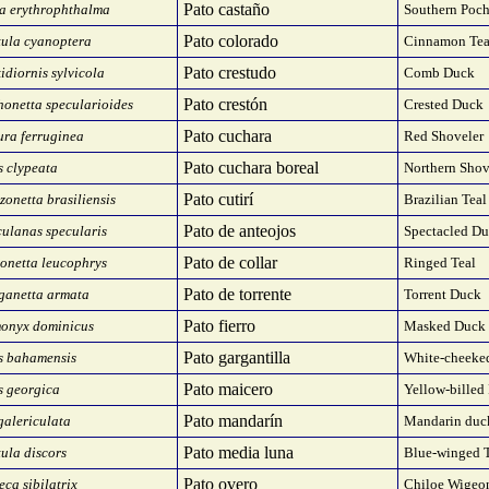
Pato castaño
a erythrophthalma
Southern Poch
Pato colorado
ula cyanoptera
Cinnamon Tea
Pato crestudo
idiornis sylvicola
Comb Duck
Pato crestón
onetta specularioides
Crested Duck
Pato cuchara
ra ferruginea
Red Shoveler
Pato cuchara boreal
 clypeata
Northern Shov
Pato cutirí
onetta brasiliensis
Brazilian Teal
Pato de anteojos
ulanas specularis
Spectacled D
Pato de collar
onetta leucophrys
Ringed Teal
Pato de torrente
ganetta armata
Torrent Duck
Pato fierro
onyx dominicus
Masked Duck
Pato gargantilla
s bahamensis
White-cheeked
Pato maicero
s georgica
Yellow-billed 
Pato mandarín
galericulata
Mandarin duc
Pato media luna
ula discors
Blue-winged T
Pato overo
ca sibilatrix
Chiloe Wigeo