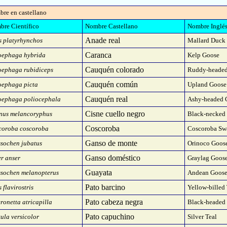
bre en castellano
re Científico
Nombre Castellano
Nombre Inglé
Anade real
 platyrhynchos
Mallard Duck
Caranca
oephaga hybrida
Kelp Goose
Cauquén colorado
oephaga rubidiceps
Ruddy-headed
Cauquén común
oephaga picta
Upland Goose
Cauquén real
oephaga poliocephala
Ashy-headed 
Cisne cuello negro
nus melancoryphus
Black-necked
Coscoroba
coroba coscoroba
Coscoroba Sw
Ganso de monte
sochen jubatus
Orinoco Goos
Ganso doméstico
r anser
Graylag Goos
Guayata
ssochen melanopterus
Andean Goos
Pato barcino
 flavirostris
Yellow-billed 
Pato cabeza negra
ronetta atricapilla
Black-headed
Pato capuchino
ula versicolor
Silver Teal