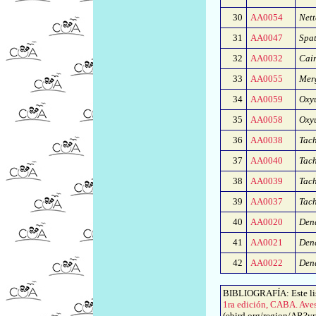
30
AA0054
Net
31
AA0047
Spa
32
AA0032
Cai
33
AA0055
Merg
34
AA0059
Oxyu
35
AA0058
Oxyu
36
AA0038
Tach
37
AA0040
Tach
38
AA0039
Tach
39
AA0037
Tach
40
AA0020
Den
41
AA0021
Den
42
AA0022
Den
BIBLIOGRAFÍA: Este lis
1ra edición, CABA. Ave
(ebird.org/region/AR?yr=a