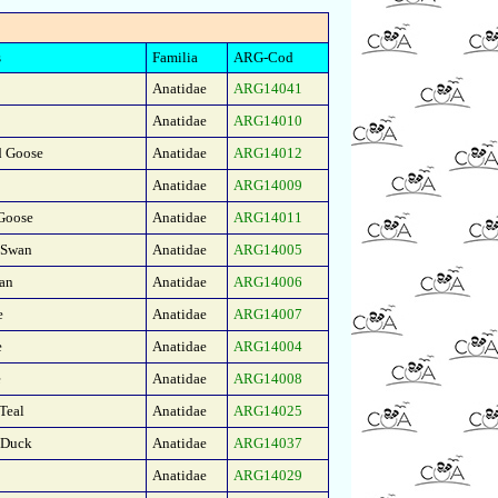
s
Familia
ARG-Cod
Anatidae
ARG14041
Anatidae
ARG14010
 Goose
Anatidae
ARG14012
Anatidae
ARG14009
Goose
Anatidae
ARG14011
 Swan
Anatidae
ARG14005
an
Anatidae
ARG14006
e
Anatidae
ARG14007
e
Anatidae
ARG14004
e
Anatidae
ARG14008
Teal
Anatidae
ARG14025
 Duck
Anatidae
ARG14037
Anatidae
ARG14029