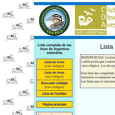
Lista completa de las
Lista
Aves de Argentina
extendida
REFERENCIAS: La lista d
codificación que comien
Lista de Aves
cinco dígitos. Los dos pr
(con códigos)
Lista de Aves
Esta lista fue compilada
(sin códigos)
intensión es mantener si
Las listas que se muestra
Buscador múltiple
(con códigos)
Lista de Familias
Página principal