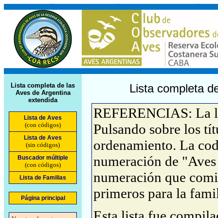
Lista completa de las
Lista completa de
Aves de Argentina
extendida
REFERENCIAS: La list
Lista de Aves
(con códigos)
Pulsando sobre los tí
Lista de Aves
ordenamiento. La cod
(sin códigos)
numeración de "Aves 
Buscador múltiple
(con códigos)
numeración que comie
Lista de Familias
primeros para la famil
Página principal
Esta lista fue compil