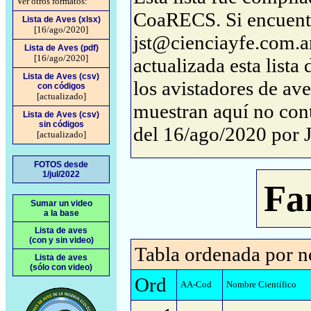
Ver otros formatos:
CoaRECS. Si encuentra
Lista de Aves (xlsx)
[16/ago/2020]
jst@cienciayfe.com.ar
Lista de Aves (pdf)
[16/ago/2020]
actualizada esta lista
Lista de Aves (csv)
los avistadores de ave
con códigos
[actualizado]
muestran aquí no conti
Lista de Aves (csv)
sin códigos
del 16/ago/2020 por 
[actualizado]
FOTOS desde
1/jul/2022
Fa
Sumar un video
a la base
Lista de aves
(con y sin video)
Tabla ordenada por n
Lista de aves
(sólo con video)
Ord
AA-Cod
Nombre Científico