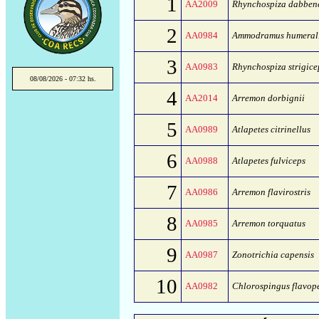
1
AA2009
Rhynchospiza dabben
2
AA0984
Ammodramus humeral
3
AA0983
Rhynchospiza strigice
08/08/2026 - 07:32 hs.
4
AA2014
Arremon dorbignii
5
AA0989
Atlapetes citrinellus
6
AA0988
Atlapetes fulviceps
7
AA0986
Arremon flavirostris
8
AA0985
Arremon torquatus
9
AA0987
Zonotrichia capensis
10
AA0982
Chlorospingus flavop