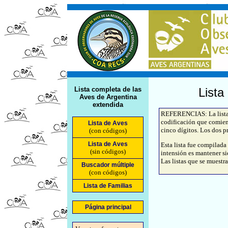
Lista completa de las
Lista
Aves de Argentina
extendida
REFERENCIAS: La lista d
codificación que comien
Lista de Aves
cinco dígitos. Los dos pr
(con códigos)
Lista de Aves
Esta lista fue compilada
(sin códigos)
intensión es mantener si
Las listas que se muestra
Buscador múltiple
(con códigos)
Lista de Familias
Página principal