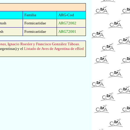
Familia
ARG-Cod
rush
Formicariidae
ARG72002
ush
Formicariidae
ARG72001
inas
, Ignacio Roesler y Francisco González Táboas.
argentinas) y el
Listado de Aves de Argentina de eBird