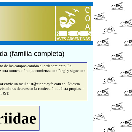
da (familia completa)
uno de los campos cambia el ordenamiento. La
e otra numeración que comienza con "arg" y sigue con
or envíe un mail a jst@cienciayfe.com.ar - Nuestra
istadores de aves en la confección de lista propias. -
r JST.
riidae