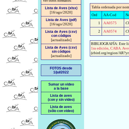
Ver otros formatos:
Tabla ordenada por nom
Lista de Aves (xlsx)
[16/ago/2020]
Ord
AA-Cod
No
Lista de Aves (pdf)
1
AA0575
C
[16/ago/2020]
2
AA0574
C
Lista de Aves (csv)
con códigos
[actualizado]
BIBLIOGRAFÍA: Este lis
Lista de Aves (csv)
1ra edición, CABA. Ave
sin códigos
(ebird.org/region/AR?yr=a
[actualizado]
FOTOS desde
1/jul/2022
Sumar un video
a la base
Lista de aves
(con y sin video)
Lista de aves
(sólo con video)