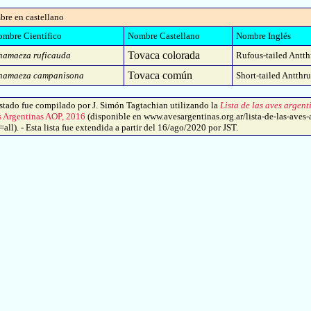
bre en castellano
mbre Científico
Nombre Castellano
Nombre Inglés
Tovaca colorada
hamaeza ruficauda
Rufous-tailed Antth
Tovaca común
hamaeza campanisona
Short-tailed Antthr
tado fue compilado por J. Simón Tagtachian utilizando la
Lista de las aves argent
s Argentinas AOP, 2016
(disponible en www.avesargentinas.org.ar/lista-de-las-aves-
ll). - Esta lista fue extendida a partir del 16/ago/2020 por JST.