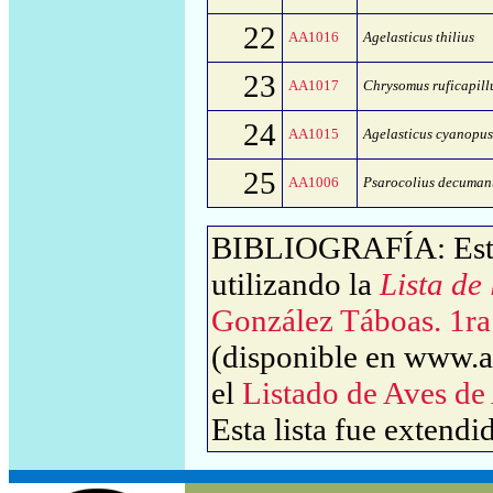
22
AA1016
Agelasticus thilius
23
AA1017
Chrysomus ruficapill
24
AA1015
Agelasticus cyanopus
25
AA1006
Psarocolius decuman
BIBLIOGRAFÍA: Este 
utilizando la
Lista de
González Táboas. 1ra
(disponible en www.av
el
Listado de Aves de
Esta lista fue extendi