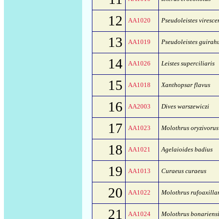
12
AA1020
Pseudoleistes viresce
13
AA1019
Pseudoleistes guirah
14
AA1026
Leistes superciliaris
15
AA1018
Xanthopsar flavus
16
AA2003
Dives warszewiczi
17
AA1023
Molothrus oryzivorus
18
AA1021
Agelaioides badius
19
AA1013
Curaeus curaeus
20
AA1022
Molothrus rufoaxillar
21
AA1024
Molothrus bonariens