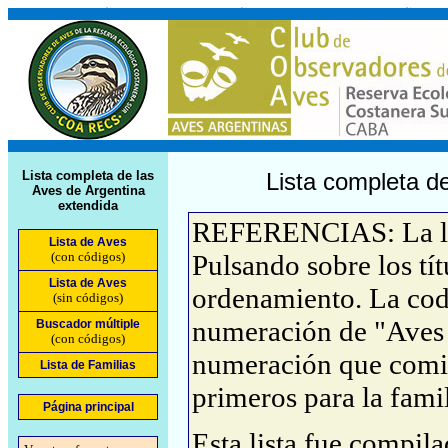
Lista completa de las
Lista completa de
Aves de Argentina
extendida
REFERENCIAS: La list
Lista de Aves
(con códigos)
Pulsando sobre los tí
Lista de Aves
ordenamiento. La cod
(sin códigos)
numeración de "Aves 
Buscador múltiple
(con códigos)
numeración que comie
Lista de Familias
primeros para la famil
Página principal
Esta lista fue compil