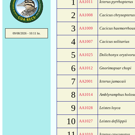
1
AA1011
Icterus pyrrhopterus
2
AA1008
Cacicus chrysopterus
3
AA1009
Cacicus haemorrhou
09/08/2026 - 10:11 hs.
4
AA1007
Cacicus solitarius
5
AA1025
Dolichonyx oryzivoru
6
AA1012
Gnorimopsar chopi
7
AA2001
Icterus jamacaii
8
AA1014
Amblyramphus holose
9
AA1028
Leistes loyca
10
AA1027
Leistes defilippii
11
AA1010
Icterus croconotus