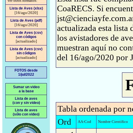
Ver otros formatos:
CoaRECS. Si encuentra
Lista de Aves (xlsx)
[16/ago/2020]
jst@cienciayfe.com.ar
Lista de Aves (pdf)
[16/ago/2020]
actualizada esta lista
Lista de Aves (csv)
los avistadores de ave
con códigos
[actualizado]
muestran aquí no conti
Lista de Aves (csv)
sin códigos
del 16/ago/2020 por 
[actualizado]
FOTOS desde
1/jul/2022
F
Sumar un video
a la base
Lista de aves
(con y sin video)
Tabla ordenada por n
Lista de aves
(sólo con video)
Ord
AA-Cod
Nombre Científico