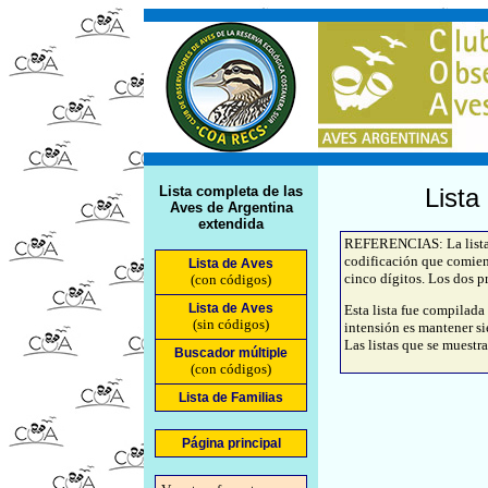
Lista completa de las
Lista
Aves de Argentina
extendida
REFERENCIAS: La lista d
codificación que comien
Lista de Aves
cinco dígitos. Los dos pr
(con códigos)
Lista de Aves
Esta lista fue compilada
(sin códigos)
intensión es mantener si
Las listas que se muestra
Buscador múltiple
(con códigos)
Lista de Familias
Página principal