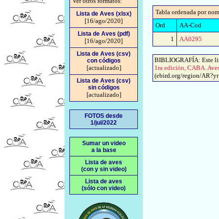
Ver otros formatos:
Tabla ordenada por nom
Lista de Aves (xlsx)
[16/ago/2020]
Ord
AA-Cod
Lista de Aves (pdf)
1
AA0295
[16/ago/2020]
Lista de Aves (csv)
BIBLIOGRAFÍA: Este lis
con códigos
[actualizado]
1ra edición, CABA. Ave
(ebird.org/region/AR?yr=a
Lista de Aves (csv)
sin códigos
[actualizado]
FOTOS desde
1/jul/2022
Sumar un video
a la base
Lista de aves
(con y sin video)
Lista de aves
(sólo con video)