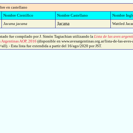
bre en castellano
Nombre Científico
Nombre Castellano
Nombre Ingl
Jacana
Jacana jacana
Wattled Jaca
tado fue compilado por J. Simón Tagtachian utilizando la
Lista de las aves argent
s Argentinas AOP, 2016
(disponible en www.avesargentinas.org.ar/lista-de-las-aves-
ll). - Esta lista fue extendida a partir del 16/ago/2020 por JST.