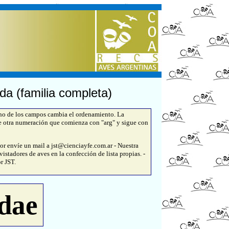
da (familia completa)
uno de los campos cambia el ordenamiento. La
e otra numeración que comienza con "arg" y sigue con
or envíe un mail a jst@cienciayfe.com.ar - Nuestra
istadores de aves en la confección de lista propias. -
r JST.
idae