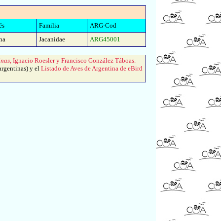
és
Familia
ARG-Cod
na
Jacanidae
ARG45001
inas
, Ignacio Roesler y Francisco González Táboas.
argentinas) y el
Listado de Aves de Argentina de eBird