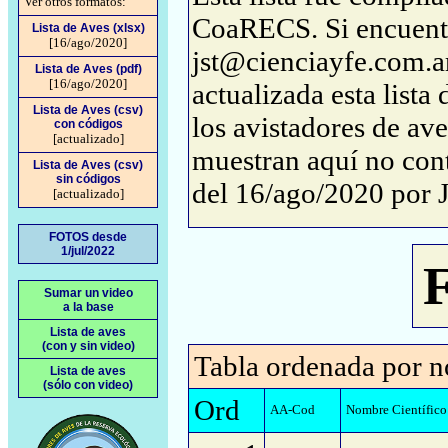
Ver otros formatos:
CoaRECS. Si encuentra
Lista de Aves (xlsx)
[16/ago/2020]
jst@cienciayfe.com.ar
Lista de Aves (pdf)
[16/ago/2020]
actualizada esta lista
Lista de Aves (csv)
los avistadores de ave
con códigos
[actualizado]
muestran aquí no conti
Lista de Aves (csv)
sin códigos
del 16/ago/2020 por 
[actualizado]
FOTOS desde
1/jul/2022
Sumar un video
a la base
Lista de aves
(con y sin video)
Tabla ordenada por n
Lista de aves
(sólo con video)
Ord
AA-Cod
Nombre Científico