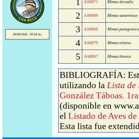
1
AA0871
Mimus dorsalis
2
AA0869
Mimus saturninus
3
AA0868
Mimus patagonicu
09/08/2026 - 05:04 hs.
4
AA0870
Mimus triurus
5
AA0867
Mimus thenca
BIBLIOGRAFÍA: Este 
utilizando la
Lista de
González Táboas. 1ra
(disponible en www.av
el
Listado de Aves de
Esta lista fue extendi