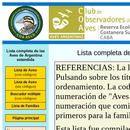
Lista completa de las
Lista completa de
Aves de Argentina
extendida
REFERENCIAS: La list
Lista de Aves
(con códigos)
Pulsando sobre los tí
Lista de Aves
ordenamiento. La cod
(sin códigos)
numeración de "Aves 
Buscador múltiple
(con códigos)
numeración que comie
Lista de Familias
primeros para la famil
Página principal
Esta lista fue compil