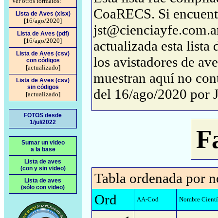
Ver otros formatos:
CoaRECS. Si encuentra
Lista de Aves (xlsx)
[16/ago/2020]
jst@cienciayfe.com.ar
Lista de Aves (pdf)
[16/ago/2020]
actualizada esta lista
Lista de Aves (csv)
los avistadores de ave
con códigos
[actualizado]
muestran aquí no conti
Lista de Aves (csv)
sin códigos
del 16/ago/2020 por 
[actualizado]
FOTOS desde
1/jul/2022
F
Sumar un video
a la base
Lista de aves
(con y sin video)
Tabla ordenada por n
Lista de aves
(sólo con video)
Ord
AA-Cod
Nombre Cientí