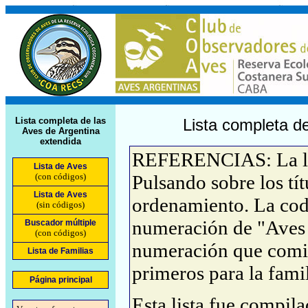
Lista completa de las
Lista completa de
Aves de Argentina
extendida
REFERENCIAS: La list
Lista de Aves
(con códigos)
Pulsando sobre los tí
Lista de Aves
ordenamiento. La cod
(sin códigos)
numeración de "Aves 
Buscador múltiple
(con códigos)
numeración que comie
Lista de Familias
primeros para la famil
Página principal
Esta lista fue compil