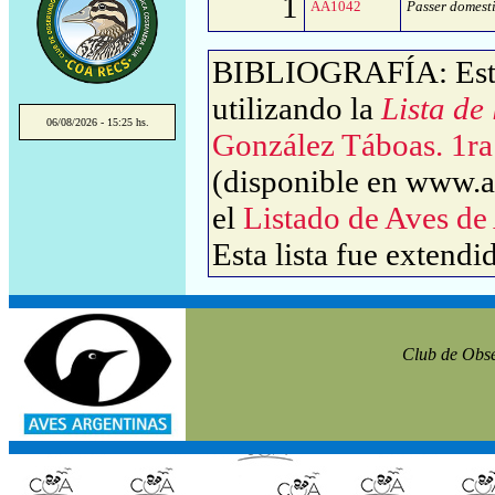
1
AA1042
Passer domest
BIBLIOGRAFÍA: Este 
utilizando la
Lista de
06/08/2026 - 15:25 hs.
González Táboas. 1ra
(disponible en www.av
el
Listado de Aves de
Esta lista fue extendi
Club de Obse