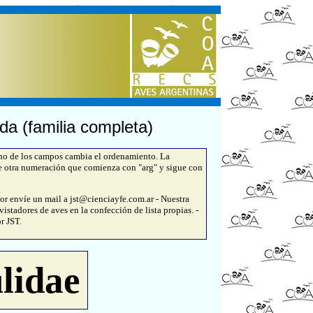
da (familia completa)
uno de los campos cambia el ordenamiento. La
e otra numeración que comienza con "arg" y sigue con
or envíe un mail a jst@cienciayfe.com.ar - Nuestra
istadores de aves en la confección de lista propias. -
r JST.
lidae