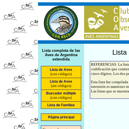
Lista completa de las
Lista
Aves de Argentina
extendida
REFERENCIAS: La lista d
codificación que comien
Lista de Aves
cinco dígitos. Los dos pr
(con códigos)
Lista de Aves
Esta lista fue compilada
(sin códigos)
intensión es mantener si
Las listas que se muestra
Buscador múltiple
(con códigos)
Lista de Familias
Página principal