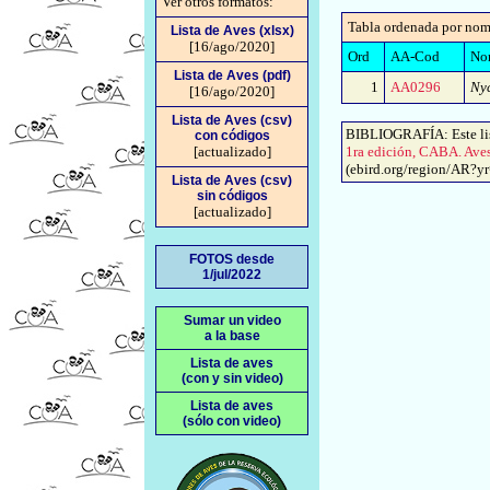
Ver otros formatos:
Tabla ordenada por nom
Lista de Aves (xlsx)
[16/ago/2020]
Ord
AA-Cod
Nom
Lista de Aves (pdf)
1
AA0296
Nyc
[16/ago/2020]
Lista de Aves (csv)
BIBLIOGRAFÍA: Este lis
con códigos
[actualizado]
1ra edición, CABA. Ave
(ebird.org/region/AR?yr=a
Lista de Aves (csv)
sin códigos
[actualizado]
FOTOS desde
1/jul/2022
Sumar un video
a la base
Lista de aves
(con y sin video)
Lista de aves
(sólo con video)