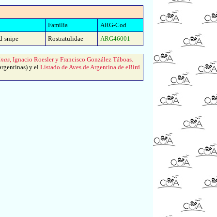
Familia
ARG-Cod
d-snipe
Rostratulidae
ARG46001
inas
, Ignacio Roesler y Francisco González Táboas.
argentinas) y el
Listado de Aves de Argentina de eBird