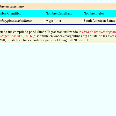
bre en castellano
bre Científico
Nombre Castellano
Nombre Inglés
Aguatero
ticryphes semicollaris
South American Painte
tado fue compilado por J. Simón Tagtachian utilizando la
Lista de las aves argent
s Argentinas AOP, 2016
(disponible en www.avesargentinas.org.ar/lista-de-las-aves-
ll). - Esta lista fue extendida a partir del 16/ago/2020 por JST.