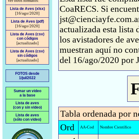
Ver otros formatos:
CoaRECS. Si encuentra
Lista de Aves (xlsx)
[16/ago/2020]
jst@cienciayfe.com.ar
Lista de Aves (pdf)
[16/ago/2020]
actualizada esta lista
Lista de Aves (csv)
los avistadores de ave
con códigos
[actualizado]
muestran aquí no conti
Lista de Aves (csv)
sin códigos
del 16/ago/2020 por 
[actualizado]
FOTOS desde
1/jul/2022
F
Sumar un video
a la base
Lista de aves
(con y sin video)
Tabla ordenada por n
Lista de aves
(sólo con video)
Ord
AA-Cod
Nombre Científico