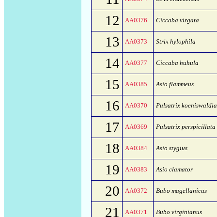
12
AA0376
Ciccaba virgata
13
AA0373
Strix hylophila
14
AA0377
Ciccaba huhula
15
AA0385
Asio flammeus
16
AA0370
Pulsatrix koeniswaldi
17
AA0369
Pulsatrix perspicillata
18
AA0384
Asio stygius
19
AA0383
Asio clamator
20
AA0372
Bubo magellanicus
21
AA0371
Bubo virginianus