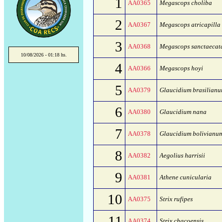
1
AA0365
Megascops choliba
2
AA0367
Megascops atricapilla
3
AA0368
Megascops sanctaecat
10/08/2026 - 01:18 hs.
4
AA0366
Megascops hoyi
5
AA0379
Glaucidium brasilian
6
AA0380
Glaucidium nana
7
AA0378
Glaucidium bolivianu
8
AA0382
Aegolius harrisii
9
AA0381
Athene cunicularia
10
AA0375
Strix rufipes
11
AA0374
Strix chacoensis