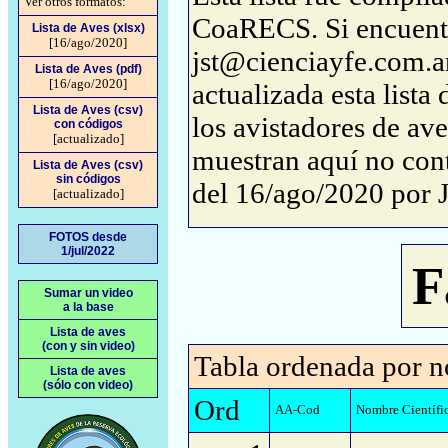
Ver otros formatos:
CoaRECS. Si encuentra
Lista de Aves (xlsx)
[16/ago/2020]
jst@cienciayfe.com.ar
Lista de Aves (pdf)
[16/ago/2020]
actualizada esta lista
Lista de Aves (csv)
los avistadores de ave
con códigos
[actualizado]
muestran aquí no conti
Lista de Aves (csv)
sin códigos
del 16/ago/2020 por 
[actualizado]
FOTOS desde
1/jul/2022
F
Sumar un video
a la base
Lista de aves
(con y sin video)
Tabla ordenada por n
Lista de aves
(sólo con video)
Ord
AA-Cod
Nombre Científi