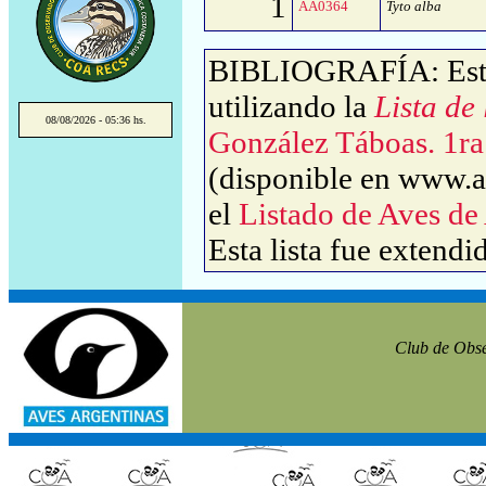
1
AA0364
Tyto alba
BIBLIOGRAFÍA: Este 
utilizando la
Lista de
08/08/2026 - 05:36 hs.
González Táboas. 1ra
(disponible en www.av
el
Listado de Aves de
Esta lista fue extendi
Club de Obse