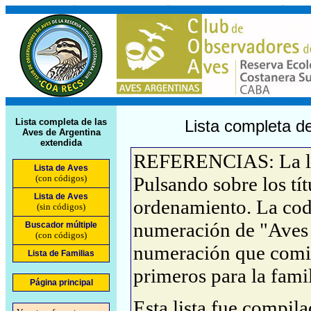
Lista completa de las
Lista completa de
Aves de Argentina
extendida
REFERENCIAS: La list
Lista de Aves
(con códigos)
Pulsando sobre los tí
Lista de Aves
ordenamiento. La cod
(sin códigos)
numeración de "Aves 
Buscador múltiple
(con códigos)
numeración que comie
Lista de Familias
primeros para la famil
Página principal
Esta lista fue compil